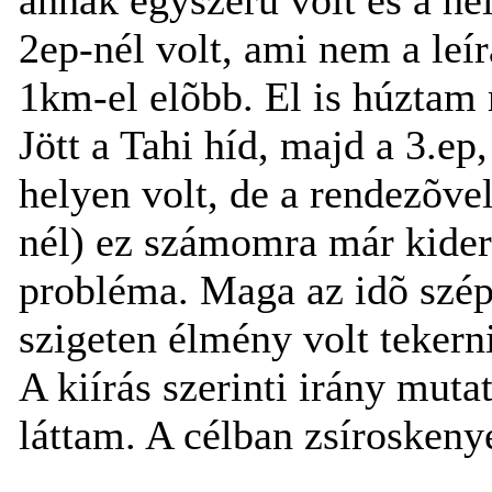
2ep-nél volt, ami nem a leír
1km-el elõbb. El is húztam 
Jött a Tahi híd, majd a 3.ep
helyen volt, de a rendezõvel
nél) ez számomra már kiderü
probléma. Maga az idõ szép
szigeten élmény volt tekern
A kiírás szerinti irány mut
láttam. A célban zsíroskenyé