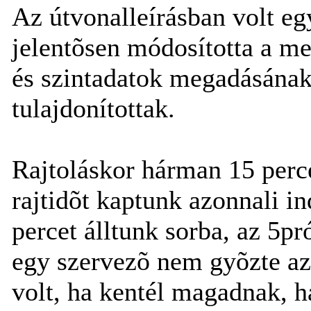
Az útvonalleírásban volt eg
jelentõsen módosította a meg
és szintadatok megadásának
tulajdonítottak.
Rajtoláskor hárman 15 perc
rajtidõt kaptunk azonnali i
percet álltunk sorba, az 5pr
egy szervezõ nem gyõzte az 
volt, ha kentél magadnak, h