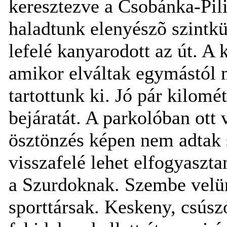
keresztezve a Csobánka-Pil
haladtunk elenyészõ szintk
lefelé kanyarodott az út. A 
amikor elváltak egymástól m
tartottunk ki. Jó pár kilomé
bejáratát. A parkolóban ott v
ösztönzés képen nem adtak
visszafelé lehet elfogyaszta
a Szurdoknak. Szembe velün
sporttársak. Keskeny, csús