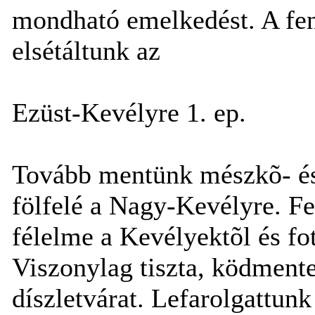
mondható emelkedést. A fen
elsétáltunk az
Ezüst-Kevélyre 1. ep.
Tovább mentünk mészkõ- és
fölfelé a Nagy-Kevélyre. Fe
félelme a Kevélyektõl és fot
Viszonylag tiszta, ködmentes
díszletvárat. Lefarolgattun