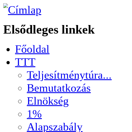
Elsődleges linkek
Főoldal
TTT
Teljesítménytúra...
Bemutatkozás
Elnökség
1%
Alapszabály