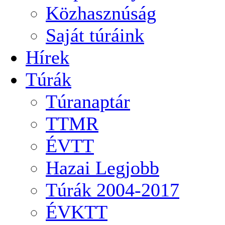
Közhasznúság
Saját túráink
Hírek
Túrák
Túranaptár
TTMR
ÉVTT
Hazai Legjobb
Túrák 2004-2017
ÉVKTT