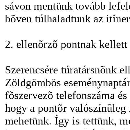
sávon mentünk tovább lefelé
bõven túlhaladtunk az itiner
2. ellenõrzõ pontnak kellett
Szerencsére túratársnõnk el
Zöldgömbös eseménynaptárak
fõszervezõ telefonszáma és 
hogy a pontõr valószínûleg
mehetünk. Így is tettünk, 