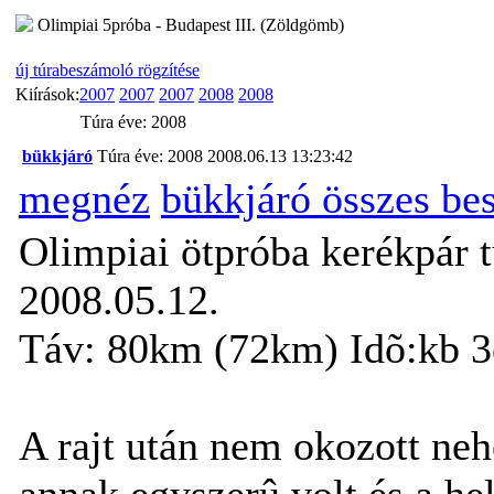
Olimpiai 5próba - Budapest III. (Zöldgömb)
új túrabeszámoló rögzítése
Kiírások:
2007
2007
2007
2008
2008
Túra éve: 2008
bükkjáró
Túra éve: 2008
2008.06.13 13:23:42
megnéz
bükkjáró összes be
Olimpiai ötpróba kerékpár 
2008.05.12.
Táv: 80km (72km) Idõ:kb 3
A rajt után nem okozott neh
annak egyszerû volt és a h