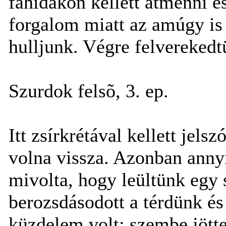
fahidakon kellett átmenni 
forgalom miatt az amúgy is 
hulljunk. Végre felverekedt
Szurdok felsõ, 3. ep.
Itt zsírkrétával kellett jelsz
volna vissza. Azonban annyir
mivolta, hogy leültünk egy 
berozsdásodott a térdünk és 
küzdelem volt; szembe jött