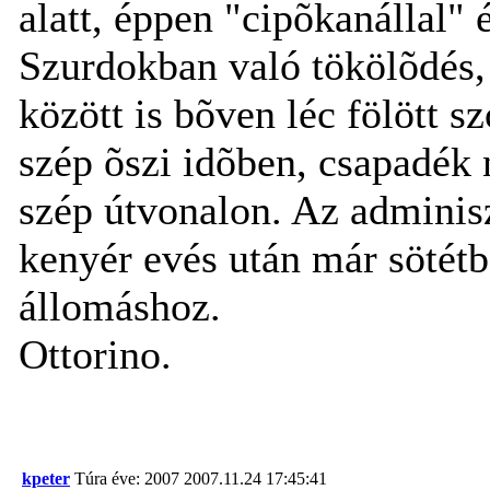
alatt, éppen "cipõkanállal" 
Szurdokban való tökölõdés,
között is bõven léc fölött s
szép õszi idõben, csapadék
szép útvonalon. Az adminisz
kenyér evés után már sötét
állomáshoz.
Ottorino.
kpeter
Túra éve: 2007
2007.11.24 17:45:41