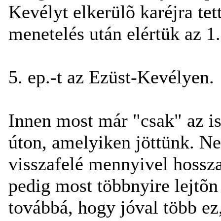
Kevélyt elkerülõ karéjra te
menetelés után elértük az 1
5. ep.-t az Ezüst-Kevélyen.
Innen most már "csak" az is
úton, amelyiken jöttünk. N
visszafelé mennyivel hossza
pedig most többnyire lejtõ
továbbá, hogy jóval több ez