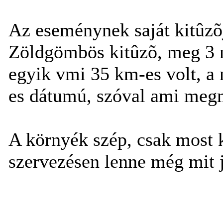
Az eseménynek saját kitûzõj
Zöldgömbös kitûzõ, meg 3 
egyik vmi 35 km-es volt, a
es dátumú, szóval ami megm
A környék szép, csak most k
szervezésen lenne még mit j