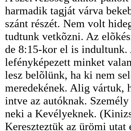
harmadik tagját várva beke
szánt részét. Nem volt hide
tudtunk vetkõzni. Az elõkész
de 8:15-kor el is indultunk. 
lefényképezett minket valam
lesz belõlünk, ha ki nem se
meredekének. Alig vártuk, h
intve az autóknak. Személy
neki a Kevélyeknek. (Kinizs
Kereszteztük az ürömi utat