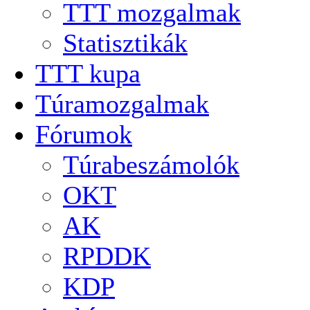
TTT mozgalmak
Statisztikák
TTT kupa
Túramozgalmak
Fórumok
Túrabeszámolók
OKT
AK
RPDDK
KDP