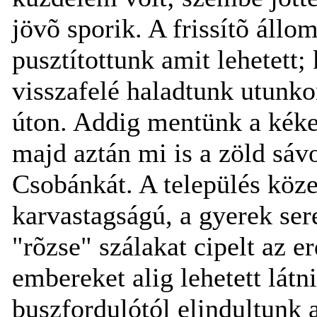
jövõ sporik. A frissítõ állo
pusztítottunk amit lehetett; 
visszafelé haladtunk utunko
úton. Addig mentünk a kéken
majd aztán mi is a zöld sá
Csobánkát. A település közel
karvastagságú, a gyerek se
"rõzse" szálakat cipelt az 
embereket alig lehetett látn
buszfordulótól elindultunk a