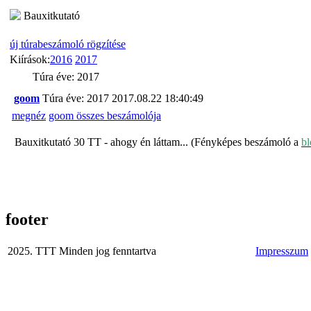
Bauxitkutató
új túrabeszámoló rögzítése
Kiírások:
2016
2017
Túra éve: 2017
goom
Túra éve: 2017
2017.08.22 18:40:49
megnéz
goom összes beszámolója
Bauxitkutató 30 TT - ahogy én láttam... (Fényképes beszámoló a
b
footer
2025. TTT Minden jog fenntartva
Impresszum