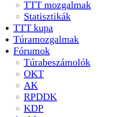
TTT mozgalmak
Statisztikák
TTT kupa
Túramozgalmak
Fórumok
Túrabeszámolók
OKT
AK
RPDDK
KDP