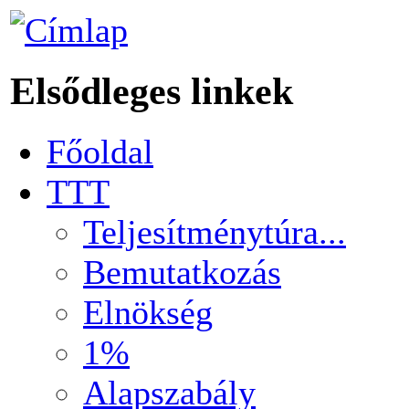
Elsődleges linkek
Főoldal
TTT
Teljesítménytúra...
Bemutatkozás
Elnökség
1%
Alapszabály