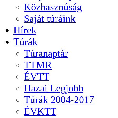
Közhasznúság
Saját túráink
Hírek
Túrák
Túranaptár
TTMR
ÉVTT
Hazai Legjobb
Túrák 2004-2017
ÉVKTT