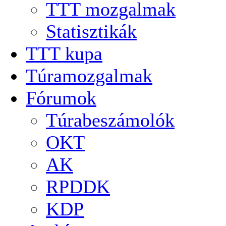
TTT mozgalmak
Statisztikák
TTT kupa
Túramozgalmak
Fórumok
Túrabeszámolók
OKT
AK
RPDDK
KDP