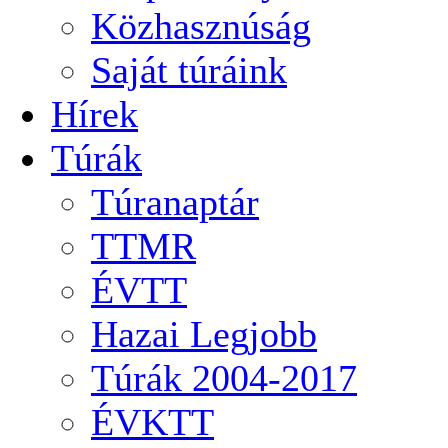
Közhasznúság
Saját túráink
Hírek
Túrák
Túranaptár
TTMR
ÉVTT
Hazai Legjobb
Túrák 2004-2017
ÉVKTT