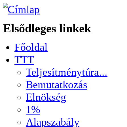
Elsődleges linkek
Főoldal
TTT
Teljesítménytúra...
Bemutatkozás
Elnökség
1%
Alapszabály