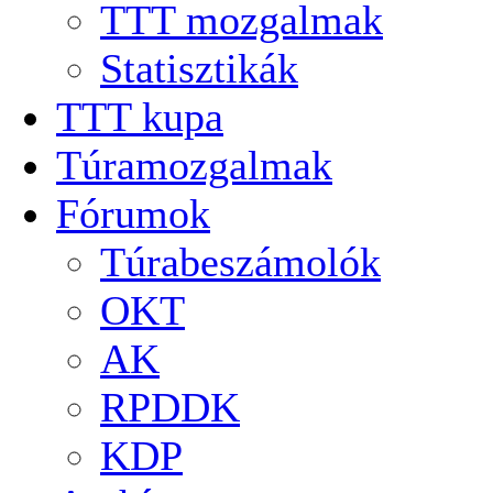
TTT mozgalmak
Statisztikák
TTT kupa
Túramozgalmak
Fórumok
Túrabeszámolók
OKT
AK
RPDDK
KDP