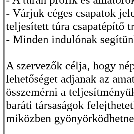
- Várjuk céges csapatok jel
teljesített túra csapatépítő 
- Minden indulónak segítünk 
A szervezők célja, hogy nép
lehetőséget adjanak az ama
összemérni a teljesítményük
baráti társaságok felejthet
miközben gyönyörködhetnek