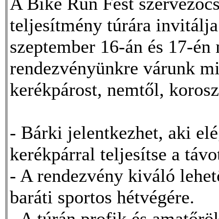
A Bike Run Fest szervezőc
teljesítmény túrára invitál
szeptember 16-án és 17-én
rendezvényünkre várunk min
kerékpárost, nemtől, korosz
- Bárki jelentkezhet, aki e
kerékpárral teljesítse a távot
- A rendezvény kiváló lehető
baráti sportos hétvégére.
- A túrán profik és amatőrö