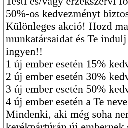
Testi és/vagy érzékszervi 
50%-os kedvezményt biztos
Különleges akció! Hozd mag
munkatársaidat és Te indul
ingyen!!
1 új ember esetén 15% ked
2 új ember esetén 30% ked
3 új ember esetén 50% ked
4 új ember esetén a Te n
Mindenki, aki még soha nem
kerékpártúrán új embernek