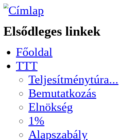
Elsődleges linkek
Főoldal
TTT
Teljesítménytúra...
Bemutatkozás
Elnökség
1%
Alapszabály