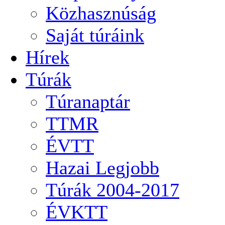
Közhasznúság
Saját túráink
Hírek
Túrák
Túranaptár
TTMR
ÉVTT
Hazai Legjobb
Túrák 2004-2017
ÉVKTT