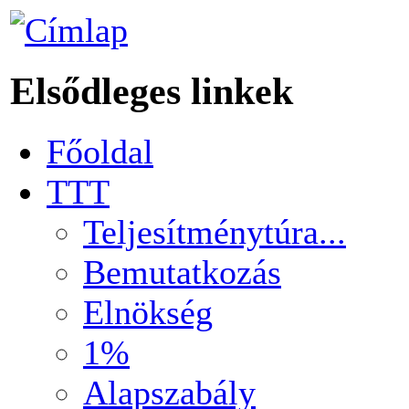
Elsődleges linkek
Főoldal
TTT
Teljesítménytúra...
Bemutatkozás
Elnökség
1%
Alapszabály