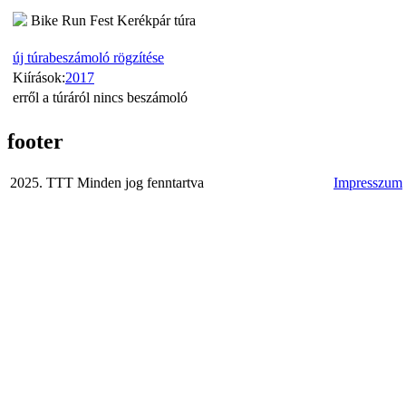
Bike Run Fest Kerékpár túra
új túrabeszámoló rögzítése
Kiírások:
2017
erről a túráról nincs beszámoló
footer
2025. TTT Minden jog fenntartva
Impresszum