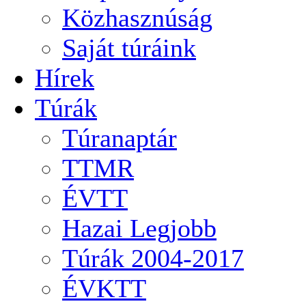
Közhasznúság
Saját túráink
Hírek
Túrák
Túranaptár
TTMR
ÉVTT
Hazai Legjobb
Túrák 2004-2017
ÉVKTT