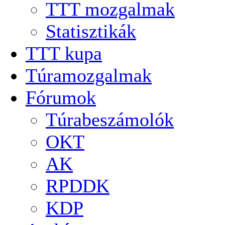
TTT mozgalmak
Statisztikák
TTT kupa
Túramozgalmak
Fórumok
Túrabeszámolók
OKT
AK
RPDDK
KDP