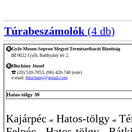
Túrabeszámolók
(4 db)
Győr-Moson-Sopron Megyei Természetbarát Bizottság
9022 Győr, Batthyány tér 2.
Hluchány József
(20) 520-7053, (96) 420-740 (este)
e-mail:
jhluchany@gmail.com
Hatos-tölgy 30
Kajárpéc
Hatos-tölgy
Té
Felpéc
Hatos-tölgy
Rátk