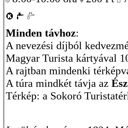
Minden távhoz
:
A nevezési díjból kedvez
Magyar Turista kártyával 10
A rajtban mindenki térképvá
A túra mindkét távja az
Ész
Térkép: a Sokoró Turistatérk