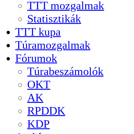
TTT mozgalmak
Statisztikák
TTT kupa
Túramozgalmak
Fórumok
Túrabeszámolók
OKT
AK
RPDDK
KDP