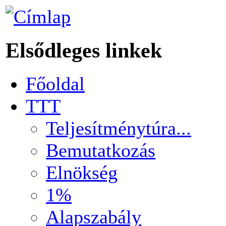
Elsődleges linkek
Főoldal
TTT
Teljesítménytúra...
Bemutatkozás
Elnökség
1%
Alapszabály