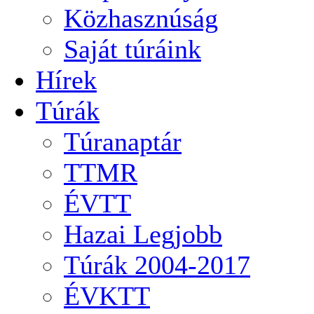
Közhasznúság
Saját túráink
Hírek
Túrák
Túranaptár
TTMR
ÉVTT
Hazai Legjobb
Túrák 2004-2017
ÉVKTT