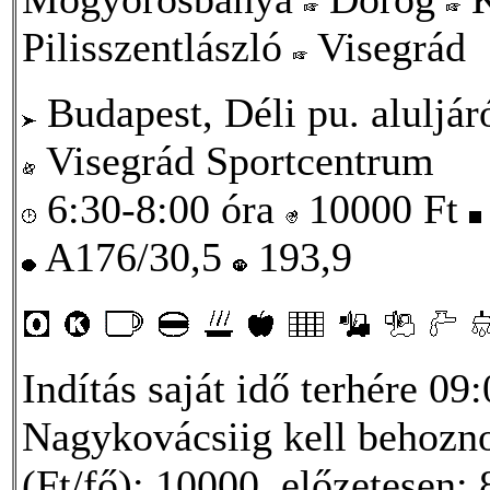
Pilisszentlászló
Visegrád
Budapest, Déli pu. aluljár
Visegrád Sportcentrum
6:30-8:00 óra
10000
Ft
A176/30,5
193,9
Indítás saját idő terhére 09
Nagykovácsiig kell behozno
(Ft/fő): 10000, előzetesen: