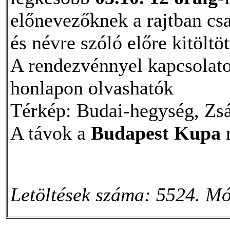
előnevezőknek a rajtban cs
és névre szóló előre kitöltöt
A rendezvénnyel kapcsolato
honlapon olvashatók
Térkép: Budai-hegység, Zs
A távok a
Budapest Kupa
r
Letöltések száma: 5524. Mó