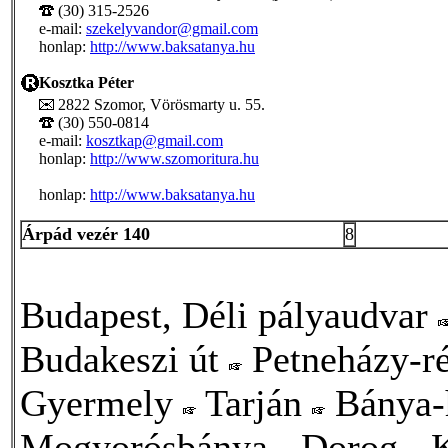
(30) 315-2526
e-mail:
szekelyvandor@gmail.com
honlap:
http://www.baksatanya.hu
Kosztka Péter
2822 Szomor, Vörösmarty u. 55.
(30) 550-0814
e-mail:
kosztkap@gmail.com
honlap:
http://www.szomoritura.hu
honlap:
http://www.baksatanya.hu
Árpád vezér 140
8
Budapest, Déli pályaudvar
Budakeszi út
Petneházy-r
Gyermely
Tarján
Bánya-
Mogyorósbánya
Dorog
K