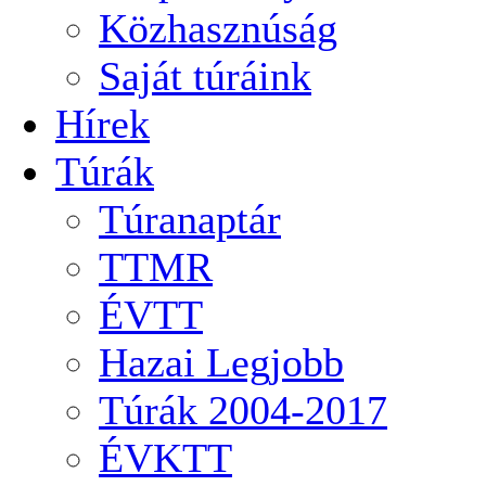
Közhasznúság
Saját túráink
Hírek
Túrák
Túranaptár
TTMR
ÉVTT
Hazai Legjobb
Túrák 2004-2017
ÉVKTT