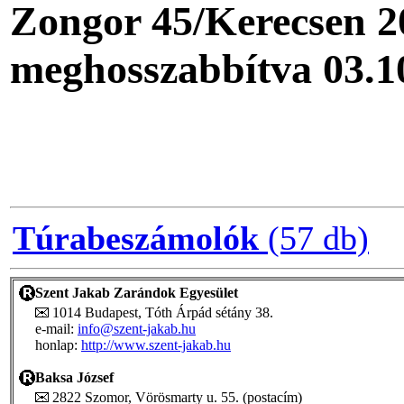
Zongor 45/Kerecsen 20
meghosszabbítva 03.10
Túrabeszámolók
(57 db)
Szent Jakab Zarándok Egyesület
1014 Budapest, Tóth Árpád sétány 38.
e-mail:
info@szent-jakab.hu
honlap:
http://www.szent-jakab.hu
Baksa József
2822 Szomor, Vörösmarty u. 55. (postacím)