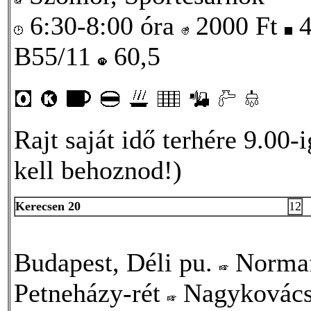
6:30-8:00 óra
2000
Ft
4
B55/11
60,5
Rajt saját idő terhére 9.00
kell behoznod!)
Kerecsen 20
12
Budapest, Déli pu.
Norma
Petneházy-rét
Nagykovács