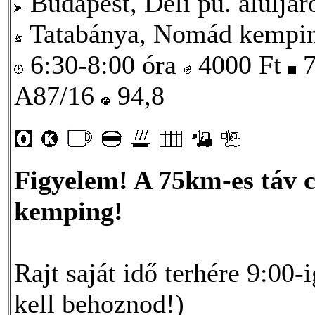
Budapest, Déli pu. aluljár
Tatabánya, Nomád kempi
6:30-8:00 óra
4000
Ft
7
A87/16
94,8
Figyelem! A 75km-es táv c
kemping!
Rajt saját idő terhére 9:00
kell behoznod!)