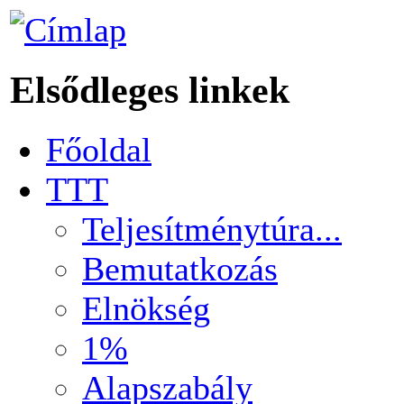
Elsődleges linkek
Főoldal
TTT
Teljesítménytúra...
Bemutatkozás
Elnökség
1%
Alapszabály