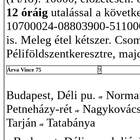
12 óráig
utalással a követk
10700024-08803900-5110000
is. Meleg étel kétszer. Cso
Péliföldszentkeresztre, majd
Árva Vince 75
9
Budapest, Déli pu.
Norma
Petneházy-rét
Nagykovác
Tarján
Tatabánya