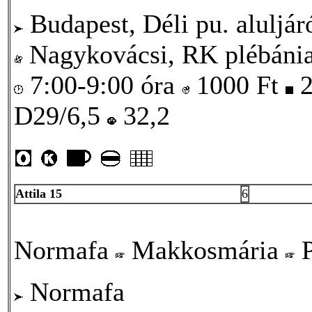
Budapest, Déli pu. aluljár
Nagykovácsi, RK plébáni
7:00-9:00 óra
1000
Ft
2
D29/6,5
32,2
Attila 15
6
Normafa
Makkosmária
P
Normafa