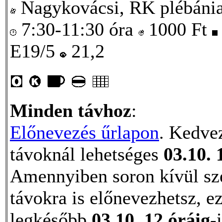
Nagykovácsi, RK plébáni
7:30-11:30 óra
1000
Ft
E19/5
21,2
Minden távhoz
:
Előnevezés űrlapon
. Kedve
távoknál lehetséges
03.10. 
Amennyiben soron kívül szer
távokra is előnevezhetsz, e
legkésőbb
03.10. 12 óráig
-