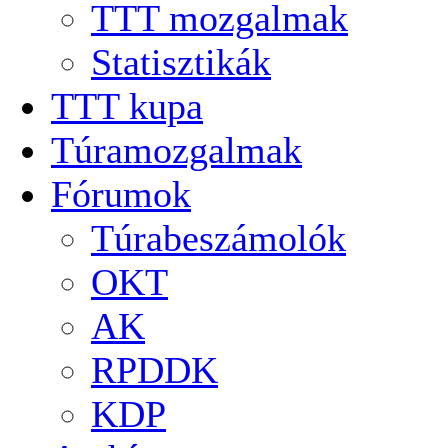
TTT mozgalmak
Statisztikák
TTT kupa
Túramozgalmak
Fórumok
Túrabeszámolók
OKT
AK
RPDDK
KDP