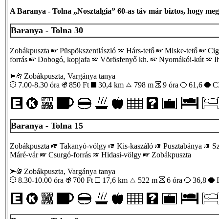
A Baranya - Tolna „Nosztalgia” 60-as táv már biztos, hogy meg
Baranya - Tolna 30
Zobákpuszta
Püspökszentlászló
Hárs-tető
Miske-tető
Cig
forrás
Dobogó, kopjafa
Vörösfenyő kh.
Nyomákói-kút
I
Zobákpuszta, Vargánya tanya
7.00-8.30 óra
850
Ft
30,4 km
798 m
9 óra
61,6
C
Baranya - Tolna 15
Zobákpuszta
Takanyó-völgy
Kis-kaszáló
Pusztabánya
Sz
Máré-vár
Csurgó-forrás
Hidasi-völgy
Zobákpuszta
Zobákpuszta, Vargánya tanya
8.30-10.00 óra
700
Ft
17,6 km
522 m
6 óra
36,8
D