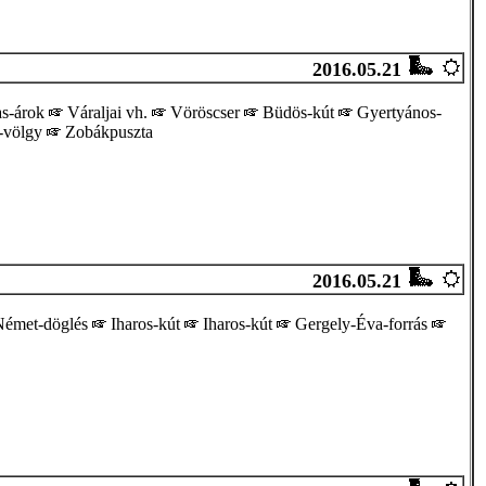
2016.05.21
s-árok
Váraljai vh.
Vöröscser
Büdös-kút
Gyertyános-
-völgy
Zobákpuszta
2016.05.21
émet-döglés
Iharos-kút
Iharos-kút
Gergely-Éva-forrás