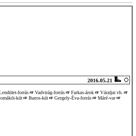
2016.05.21
endület-forrás
Vadvirág-forrás
Farkas-árok
Váraljai vh.
omákói-kút
Iharos-kút
Gergely-Éva-forrás
Máré-var