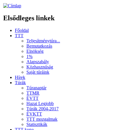
Elsődleges linkek
Főoldal
TTT
Teljesítménytúra...
Bemutatkozás
Elnökség
1%
Alapszabály
Közhasznúság
Saját túráink
Hírek
Túrák
Túranaptár
TTMR
ÉVTT
Hazai Legjobb
Túrák 2004-2017
ÉVKTT
TTT mozgalmak
Statisztikák
TTT kupa