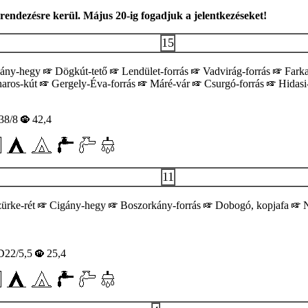
rendezésre kerül. Május 20-ig fogadjuk a jelentkezéseket!
15
ány-hegy
Dögkút-tető
Lendület-forrás
Vadvirág-forrás
Farka
haros-kút
Gergely-Éva-forrás
Máré-vár
Csurgó-forrás
Hidasi
38/8
42,4
11
ürke-rét
Cigány-hegy
Boszorkány-forrás
Dobogó, kopjafa
N
22/5,5
25,4