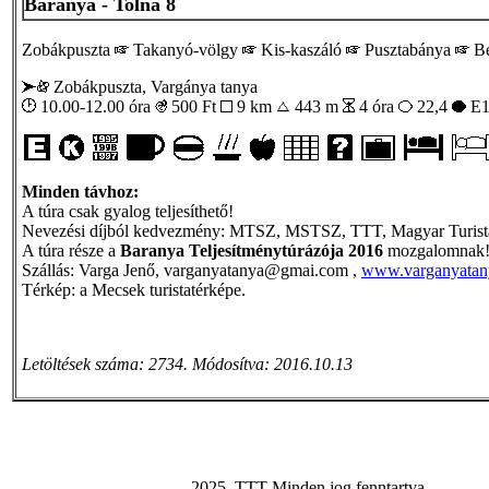
Baranya - Tolna 8
Zobákpuszta
Takanyó-völgy
Kis-kaszáló
Pusztabánya
Be
Zobákpuszta, Vargánya tanya
10.00-12.00 óra
500
Ft
9 km
443 m
4 óra
22,4
E1
Minden távhoz:
A túra csak gyalog teljesíthető!
Nevezési díjból kedvezmény: MTSZ, MSTSZ, TTT, Magyar Turista Ká
A túra része a
Baranya Teljesítménytúrázója 2016
mozgalomnak
Szállás: Varga Jenő, varganyatanya@gmai.com ,
www.varganyatan
Térkép: a Mecsek turistatérképe.
Letöltések száma: 2734. Módosítva: 2016.10.13
2025. TTT Minden jog fenntartva