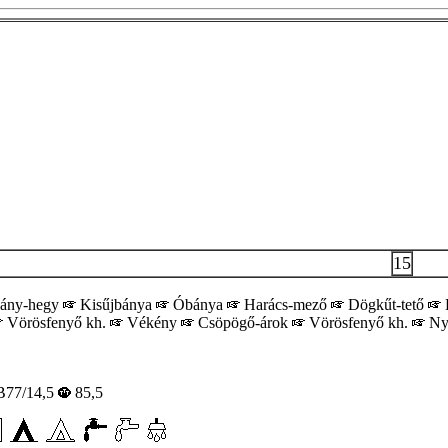
15
ány-hegy
Kisűjbánya
Óbánya
Harács-mező
Dögkűt-tető
L
Vörösfenyő kh.
Vékény
Csöpögő-árok
Vörösfenyő kh.
Ny
77/14,5
85,5