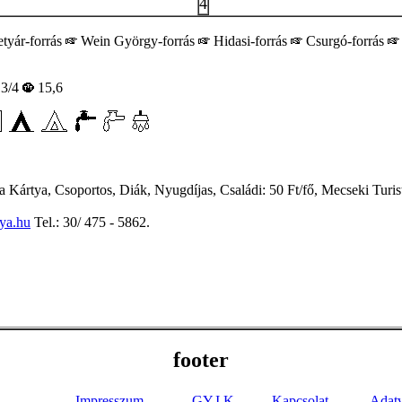
4
tyár-forrás
Wein György-forrás
Hidasi-forrás
Csurgó-forrás
3/4
15,6
rtya, Csoportos, Diák, Nyugdíjas, Családi: 50 Ft/fő, Mecseki Turist
!
ya.hu
Tel.: 30/ 475 - 5862.
footer
Impresszum
GY.I.K.
Kapcsolat
Adat