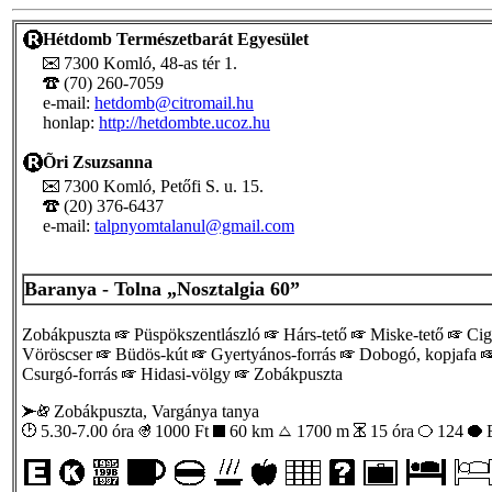
Hétdomb Természetbarát Egyesület
7300 Komló, 48-as tér 1.
(70) 260-7059
e-mail:
hetdomb@citromail.hu
honlap:
http://hetdombte.ucoz.hu
Õri Zsuzsanna
7300 Komló, Petőfi S. u. 15.
(20) 376-6437
e-mail:
talpnyomtalanul@gmail.com
Baranya - Tolna „Nosztalgia 60”
Zobákpuszta
Püspökszentlászló
Hárs-tető
Miske-tető
Cig
Vöröscser
Büdös-kút
Gyertyános-forrás
Dobogó, kopjafa
Csurgó-forrás
Hidasi-völgy
Zobákpuszta
Zobákpuszta, Vargánya tanya
5.30-7.00 óra
1000
Ft
60 km
1700 m
15 óra
124
B