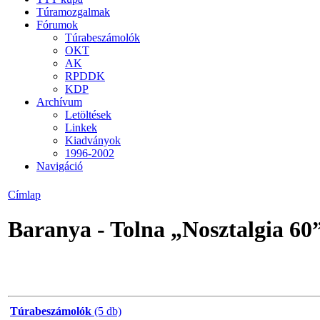
Túramozgalmak
Fórumok
Túrabeszámolók
OKT
AK
RPDDK
KDP
Archívum
Letöltések
Linkek
Kiadványok
1996-2002
Navigáció
Címlap
Baranya - Tolna „Nosztalgia 60” 
Túrabeszámolók
(5 db)