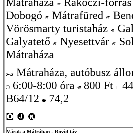
Mátraháza
Rákóczi-forrá
Dobogó
Mátrafüred
Ben
Vörösmarty turistaház
Gal
Galyatető
Nyesettvár
So
Mátraháza
Mátraháza, autóbusz áll
6:00-8:00 óra
800
Ft
44
B64/12
74,2
Várak a Mátrában - Rövid táv