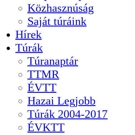
Közhasznúság
Saját túráink
Hírek
Túrák
Túranaptár
TTMR
ÉVTT
Hazai Legjobb
Túrák 2004-2017
ÉVKTT