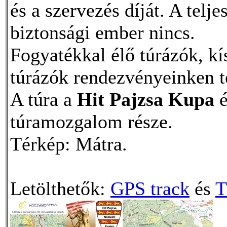
és a szervezés díját. A telj
biztonsági ember nincs.
Fogyatékkal élő túrázók, kís
túrázók rendezvényeinken t
A túra a
Hit Pajzsa Kupa
é
túramozgalom része.
Térkép: Mátra.
Letölthetők:
GPS track
és
T