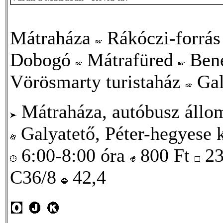
Mátraháza
Rákóczi-forrá
Dobogó
Mátrafüred
Ben
Vörösmarty turistaház
Gal
Mátraháza, autóbusz állo
Galyatető, Péter-hegyese ki
6:00-8:00 óra
800
Ft
23
C36/8
42,4