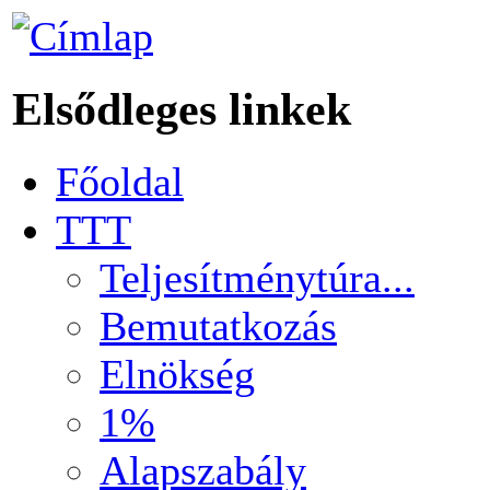
Elsődleges linkek
Főoldal
TTT
Teljesítménytúra...
Bemutatkozás
Elnökség
1%
Alapszabály