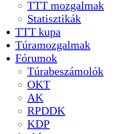
TTT mozgalmak
Statisztikák
TTT kupa
Túramozgalmak
Fórumok
Túrabeszámolók
OKT
AK
RPDDK
KDP