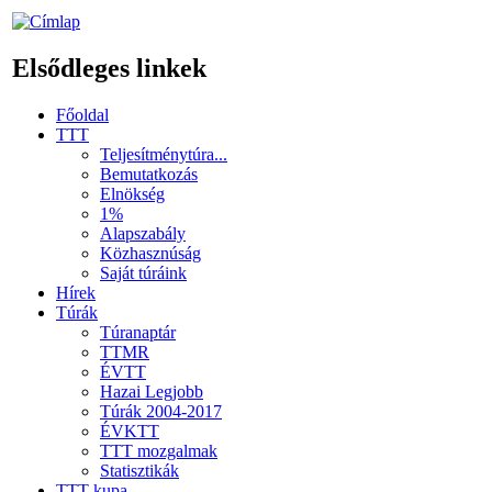
Elsődleges linkek
Főoldal
TTT
Teljesítménytúra...
Bemutatkozás
Elnökség
1%
Alapszabály
Közhasznúság
Saját túráink
Hírek
Túrák
Túranaptár
TTMR
ÉVTT
Hazai Legjobb
Túrák 2004-2017
ÉVKTT
TTT mozgalmak
Statisztikák
TTT kupa