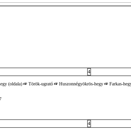
4
egy (oldala)
Török-ugrató
Huszonnégyökrös-hegy
Farkas-hegy
7
4