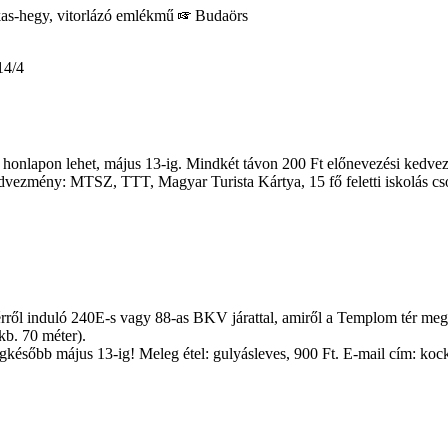
as-hegy, vitorlázó emlékmű
Budaörs
4/4
honlapon lehet, május 13-ig. Mindkét távon 200 Ft előnevezési kedve
dvezmény: MTSZ, TTT, Magyar Turista Kártya, 15 fő feletti iskolás cs
ről induló 240E-s vagy 88-as BKV járattal, amiről a Templom tér megál
(kb. 70 méter).
, legkésőbb május 13-ig! Meleg étel: gulyásleves, 900 Ft. E-mail cím: