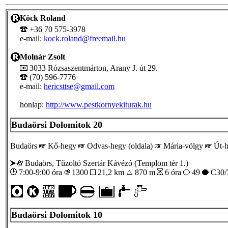
Köck Roland
+36 70 575-3978
e-mail:
kock.roland@freemail.hu
Molnár Zsolt
3033 Rózsaszentmárton, Arany J. út 29.
(70) 596-7776
e-mail:
hericsttse@gmail.com
honlap:
http://www.pestkornyekiturak.hu
Budaörsi Dolomitok 20
Budaörs
Kő-hegy
Odvas-hegy (oldala)
Mária-völgy
Út-h
Budaörs, Tűzoltó Szertár Kávézó (Templom tér 1.)
7:00-9:00 óra
1300
21,2 km
870 m
6 óra
49
C30/
Budaörsi Dolomitok 10