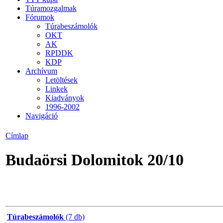
Túramozgalmak
Fórumok
Túrabeszámolók
OKT
AK
RPDDK
KDP
Archívum
Letöltések
Linkek
Kiadványok
1996-2002
Navigáció
Címlap
Budaörsi Dolomitok 20/10
Túrabeszámolók
(7 db)