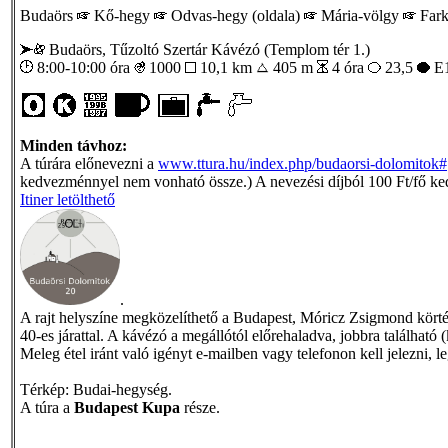
Budaörs
Kő-hegy
Odvas-hegy (oldala)
Mária-völgy
Fark
Budaörs, Tűzoltó Szertár Kávézó (Templom tér 1.)
8:00-10:00 óra
1000
10,1 km
405 m
4 óra
23,5
E1
Minden távhoz:
A túrára előnevezni a
www.ttura.hu/index.php/budaorsi-dolomitok#
kedvezménnyel nem vonható össze.) A nevezési díjból 100 Ft/fő ke
Itiner letölthető
.
A rajt helyszíne megközelíthető a Budapest, Móricz Zsigmond körtér
40-es járattal. A kávézó a megállótól előrehaladva, jobbra található 
Meleg étel iránt való igényt e-mailben vagy telefonon kell jelezni
Térkép: Budai-hegység.
A túra a
Budapest Kupa
része.