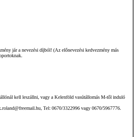
zmény jár a nevezési díjból! (Az előnevezési kedvezmény más
oportoknak.
lónál kell leszállni, vagy a Kelenföld vasútállomás M-től induló
 kock.roland@freemail.hu, Tel: 0670/3322996 vagy 0670/5967776.