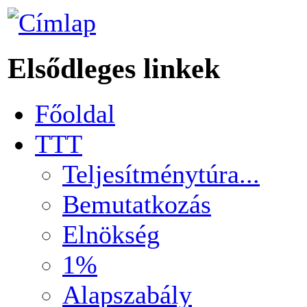
Elsődleges linkek
Főoldal
TTT
Teljesítménytúra...
Bemutatkozás
Elnökség
1%
Alapszabály