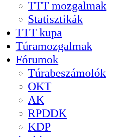
TTT mozgalmak
Statisztikák
TTT kupa
Túramozgalmak
Fórumok
Túrabeszámolók
OKT
AK
RPDDK
KDP