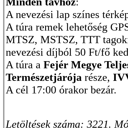
Minden távhoz
:
A nevezési lap színes térkép
A túra remek lehetőség GPS
MTSZ, MSTSZ, TTT tagokna
nevezési díjból 50 Ft/fő k
A túra a
Fejér Megye Telj
Természetjárója
része,
IV
A cél 17:00 órakor bezár.
Letöltések száma: 3221. Mó