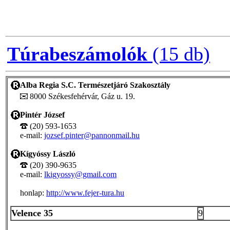
Túrabeszámolók
(15 db)
Alba Regia S.C. Természetjáró Szakosztály
8000 Székesfehérvár, Gáz u. 19.
Pintér József
(20) 593-1653
e-mail:
jozsef.pinter@pannonmail.hu
Kígyóssy László
(20) 390-9635
e-mail:
lkigyossy@gmail.com
honlap:
http://www.fejer-tura.hu
Velence 35
9