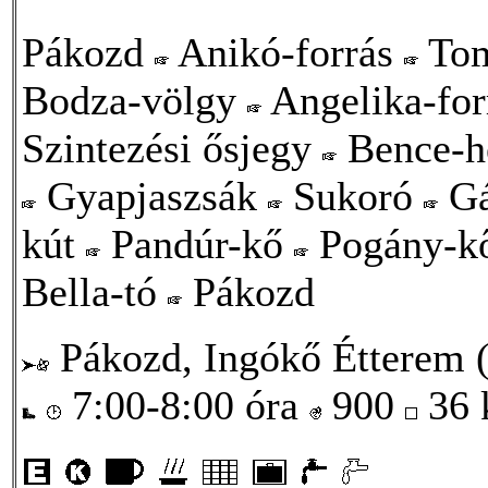
Pákozd
Anikó-forrás
Tom
Bodza-völgy
Angelika-fo
Szintezési ősjegy
Bence-
Gyapjaszsák
Sukoró
Gá
kút
Pandúr-kő
Pogány-k
Bella-tó
Pákozd
Pákozd, Ingókő Étterem (
7:00-8:00 óra
900
36