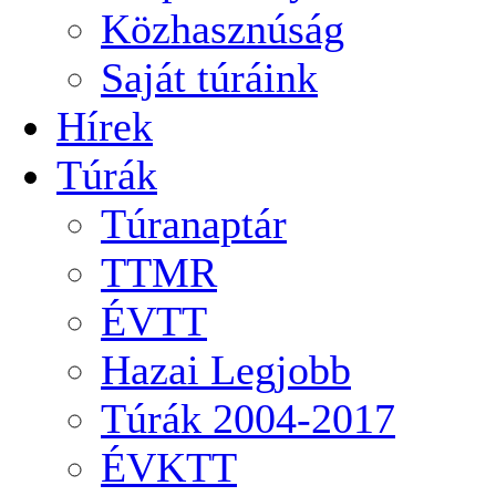
Közhasznúság
Saját túráink
Hírek
Túrák
Túranaptár
TTMR
ÉVTT
Hazai Legjobb
Túrák 2004-2017
ÉVKTT