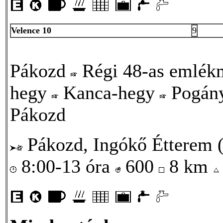
Velence 10
9
Pákozd
Régi 48-as emlék
hegy
Kanca-hegy
Pogán
Pákozd
Pákozd, Ingókő Étterem (
8:00-13 óra
600
8 km