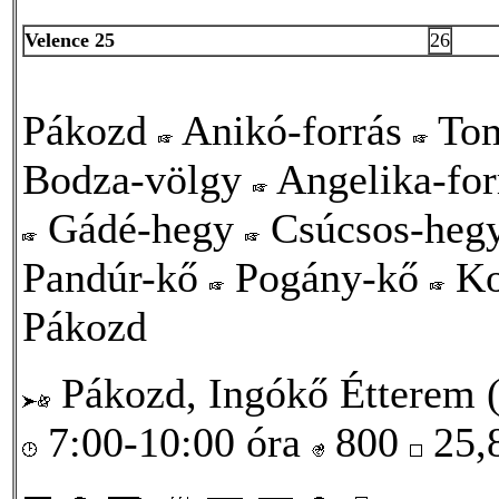
Velence 25
26
Pákozd
Anikó-forrás
Tom
Bodza-völgy
Angelika-fo
Gádé-hegy
Csúcsos-heg
Pandúr-kő
Pogány-kő
Ko
Pákozd
Pákozd, Ingókő Étterem (
7:00-10:00 óra
800
25,