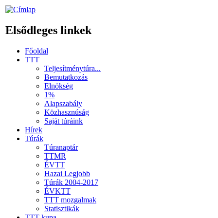
Elsődleges linkek
Főoldal
TTT
Teljesítménytúra...
Bemutatkozás
Elnökség
1%
Alapszabály
Közhasznúság
Saját túráink
Hírek
Túrák
Túranaptár
TTMR
ÉVTT
Hazai Legjobb
Túrák 2004-2017
ÉVKTT
TTT mozgalmak
Statisztikák
TTT kupa