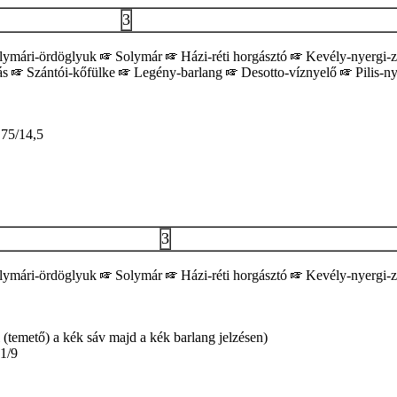
3
lymári-ördöglyuk
Solymár
Házi-réti horgásztó
Kevély-nyergi-
ás
Szántói-kőfülke
Legény-barlang
Desotto-víznyelő
Pilis-n
75/14,5
3
lymári-ördöglyuk
Solymár
Házi-réti horgásztó
Kevély-nyergi-
temető) a kék sáv majd a kék barlang jelzésen)
1/9