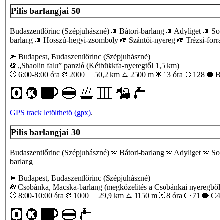
Pilis barlangjai 50
Budaszentlőrinc (Szépjuhászné)
Bátori-barlang
Adyliget
So
barlang
Hosszú-hegyi-zsomboly
Szántói-nyereg
Trézsi-forr
Budapest, Budaszentlőrinc (Szépjuhászné)
„Shaolin falu” panzió (Kétbükkfa-nyeregtől 1,5 km)
6:00-8:00 óra
2000
50,2 km
2500 m
13 óra
128
B
GPS track letölthető (gpx)
.
Pilis barlangjai 30
Budaszentlőrinc (Szépjuhászné)
Bátori-barlang
Adyliget
So
barlang
Budapest, Budaszentlőrinc (Szépjuhászné)
Csobánka, Macska-barlang (megközelítés a Csobánkai nyeregből (
8:00-10:00 óra
1000
29,9 km
1150 m
8 óra
71
C4