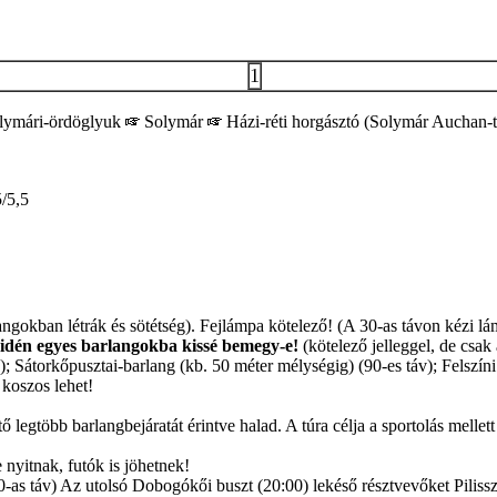
1
lymári-ördöglyuk
Solymár
Házi-réti horgásztó (Solymár Auchan-
/5,5
ngokban létrák és sötétség). Fejlámpa kötelező! (A 30-as távon kézi lá
 idén egyes barlangokba kissé bemegy-e!
(kötelező jelleggel, de csak 
; Sátorkőpusztai-barlang (kb. 50 méter mélységig) (90-es táv); Felszíni
 koszos lehet!
legtöbb barlangbejáratát érintve halad. A túra célja a sportolás mellett 
nyitnak, futók is jöhetnek!
-as táv) Az utolsó Dobogókői buszt (20:00) lekéső résztvevőket Pilissze