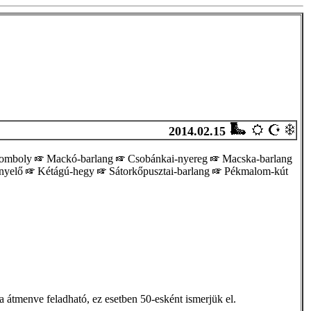
2014.02.15
somboly
Mackó-barlang
Csobánkai-nyereg
Macska-barlang
znyelő
Kétágú-hegy
Sátorkőpusztai-barlang
Pékmalom-kút
lba átmenve feladható, ez esetben 50-esként ismerjük el.