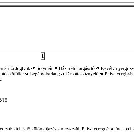
1
mári-ördöglyuk
Solymár
Házi-réti horgásztó
Kevély-nyergi-z
ntói-kőfülke
Legény-barlang
Desotto-víznyelő
Pilis-nyergi-ví
u
/18
gyorsabb teljesítő külön díjazásban részesül. Pilis-nyeregnél a túra a cé