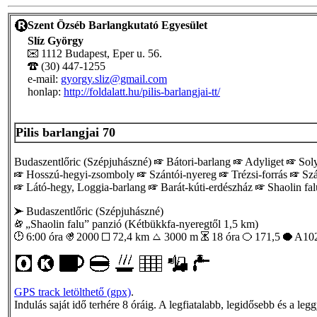
Szent Özséb Barlangkutató Egyesület
Slíz György
1112 Budapest, Eper u. 56.
(30) 447-1255
e-mail:
gyorgy.sliz@gmail.com
honlap:
http://foldalatt.hu/pilis-barlangjai-tt/
Pilis barlangjai 70
Budaszentlőric (Szépjuhászné)
Bátori-barlang
Adyliget
Soly
Hosszú-hegyi-zsomboly
Szántói-nyereg
Trézsi-forrás
Szá
Látó-hegy, Loggia-barlang
Barát-kúti-erdészház
Shaolin fal
Budaszentlőric (Szépjuhászné)
„Shaolin falu” panzió (Kétbükkfa-nyeregtől 1,5 km)
6:00 óra
2000
72,4 km
3000 m
18 óra
171,5
A102
GPS track letölthető (gpx)
.
Indulás saját idő terhére 8 óráig. A legfiatalabb, legidősebb és a leg