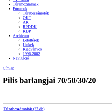
Túramozgalmak
Fórumok
Túrabeszámolók
OKT
AK
RPDDK
KDP
Archívum
Letöltések
Linkek
Kiadványok
1996-2002
Navigáció
Címlap
Pilis barlangjai 70/50/30/20
Túrabeszámolók
(27 db)