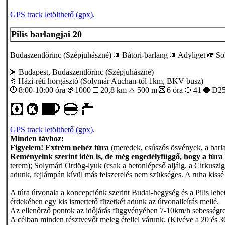
GPS track letölthető (gpx)
.
Pilis barlangjai 20
Budaszentlőrinc (Szépjuhászné)
Bátori-barlang
Adyliget
So
Budapest, Budaszentlőrinc (Szépjuhászné)
Házi-réti horgásztó (Solymár Auchan-tól 1km, BKV busz)
8:00-10:00 óra
1000
20,8 km
500 m
6 óra
41
D25
GPS track letölthető (gpx)
.
Minden távhoz:
Figyelem! Extrém nehéz túra
(meredek, csúszós ösvények, a barla
Reményeink szerint idén is, de még engedélyfüggő, hogy a túra
terem); Solymári Ördög-lyuk (csak a betonlépcső aljáig, a Cirkuszig)
adunk, fejlámpán kívül más felszerelés nem szükséges. A ruha kissé
A túra útvonala a koncepciónk szerint Budai-hegység és a Pilis lehető 
érdekében egy kis ismertető füzetkét adunk az útvonalleírás mellé.
Az ellenőrző pontok az időjárás függvényében 7-10km/h sebességre 
A célban minden résztvevőt meleg étellel várunk. (Kivéve a 20 és 30