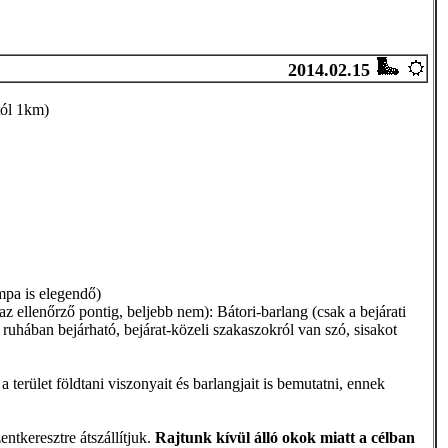
2014.02.15
tól 1km)
mpa is elegendő)
az ellenőrző pontig, beljebb nem): Bátori-barlang (csak a bejárati
 ruhában bejárható, bejárat-közeli szakaszokról van szó, sisakot
a terület földtani viszonyait és barlangjait is bemutatni, ennek
ntkeresztre átszállítjuk.
Rajtunk kívül álló okok miatt a célban