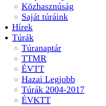
Közhasznúság
Saját túráink
Hírek
Túrák
Túranaptár
TTMR
ÉVTT
Hazai Legjobb
Túrák 2004-2017
ÉVKTT