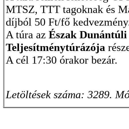
MTSZ, TTT tagoknak és Mag
díjból 50 Ft/fő kedvezmény
A túra az
Észak Dunántúl
Teljesítménytúrázója
része
A cél 17:30 órakor bezár.
Letöltések száma: 3289. Mó