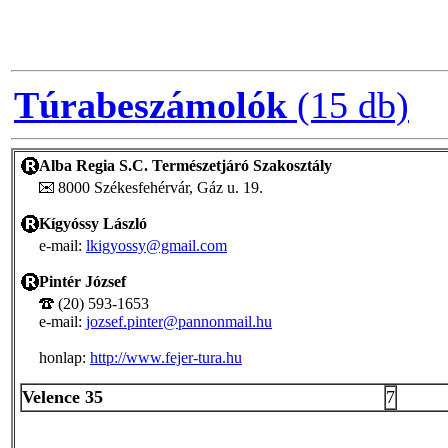
Túrabeszámolók
(15 db)
Alba Regia S.C. Természetjáró Szakosztály
8000 Székesfehérvár, Gáz u. 19.
Kígyóssy László
e-mail:
lkigyossy@gmail.com
Pintér József
(20) 593-1653
e-mail:
jozsef.pinter@pannonmail.hu
honlap:
http://www.fejer-tura.hu
Velence 35
7