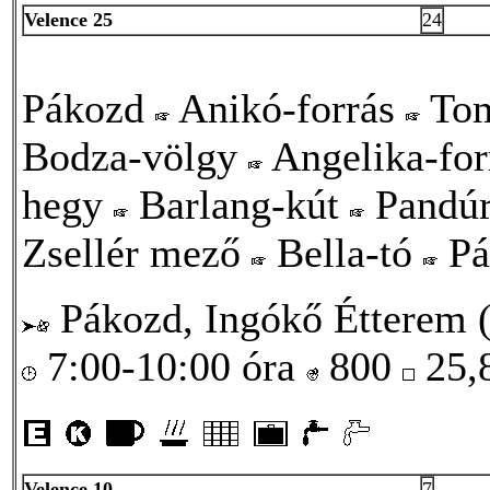
Velence 25
24
Pákozd
Anikó-forrás
Tom
Bodza-völgy
Angelika-fo
hegy
Barlang-kút
Pandú
Zsellér mező
Bella-tó
Pá
Pákozd, Ingókő Étterem (
7:00-10:00 óra
800
25,
Velence 10
7