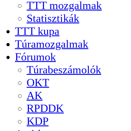
TTT mozgalmak
Statisztikák
TTT kupa
Túramozgalmak
Fórumok
Túrabeszámolók
OKT
AK
RPDDK
KDP