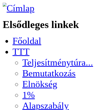
Elsődleges linkek
Főoldal
TTT
Teljesítménytúra...
Bemutatkozás
Elnökség
1%
Alapszabály