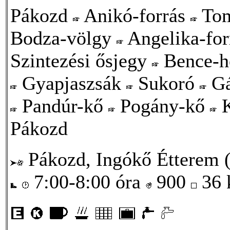
Pákozd
Anikó-forrás
Tom
Bodza-völgy
Angelika-fo
Szintezési ősjegy
Bence-
Gyapjaszsák
Sukoró
Gá
Pandúr-kő
Pogány-kő
K
Pákozd
Pákozd, Ingókő Étterem (
7:00-8:00 óra
900
36