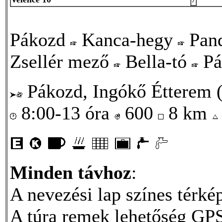
Pákozd
Kanca-hegy
Pan
Zsellér mező
Bella-tó
Pá
Pákozd, Ingókő Étterem (
8:00-13 óra
600
8 km
Minden távhoz
:
A nevezési lap színes térkép
A túra remek lehetőség GPS