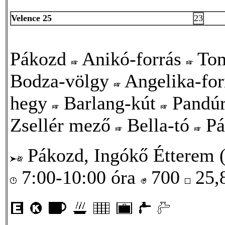
Velence 25
23
Pákozd
Anikó-forrás
Tom
Bodza-völgy
Angelika-fo
hegy
Barlang-kút
Pandú
Zsellér mező
Bella-tó
Pá
Pákozd, Ingókő Étterem (
7:00-10:00 óra
700
25,