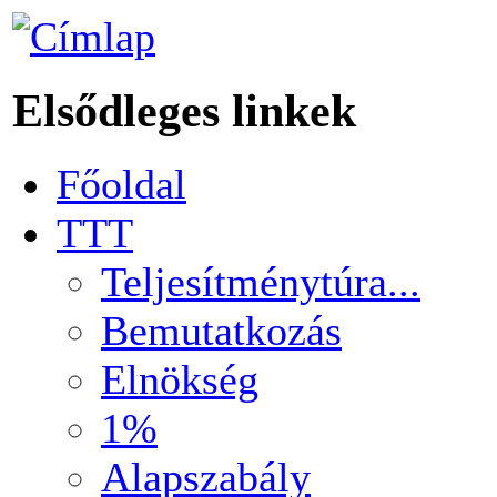
Elsődleges linkek
Főoldal
TTT
Teljesítménytúra...
Bemutatkozás
Elnökség
1%
Alapszabály