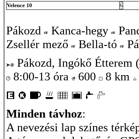
Velence 10
6
Pákozd
Kanca-hegy
Pan
Zsellér mező
Bella-tó
Pá
Pákozd, Ingókő Étterem (
8:00-13 óra
600
8 km
Minden távhoz
:
A nevezési lap színes térkép