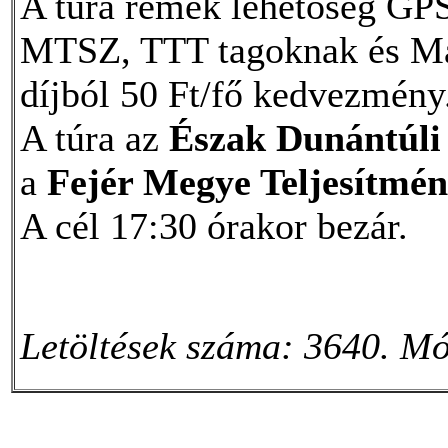
A túra remek lehetőség GPS
MTSZ, TTT tagoknak és Mag
díjból 50 Ft/fő kedvezmény
A túra az
Észak Dunántúl
a
Fejér Megye Teljesítmé
A cél 17:30 órakor bezár.
Letöltések száma: 3640. Mó