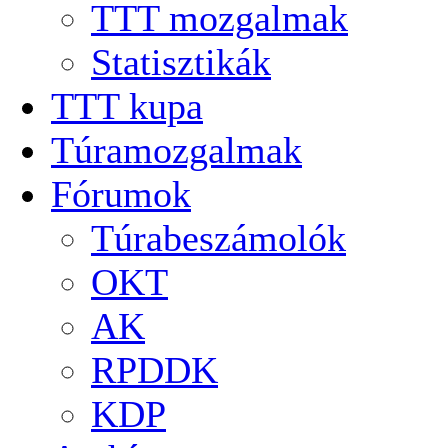
TTT mozgalmak
Statisztikák
TTT kupa
Túramozgalmak
Fórumok
Túrabeszámolók
OKT
AK
RPDDK
KDP