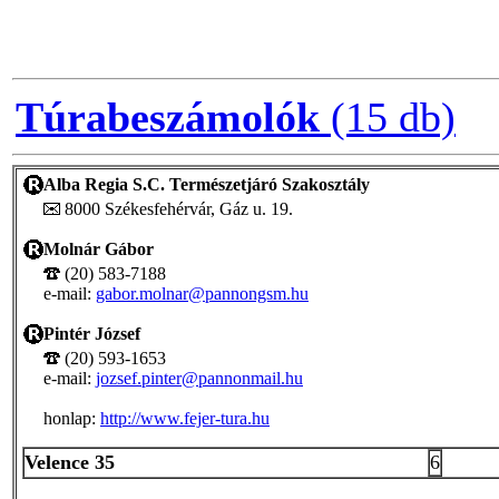
Túrabeszámolók
(15 db)
Alba Regia S.C. Természetjáró Szakosztály
8000 Székesfehérvár, Gáz u. 19.
Molnár Gábor
(20) 583-7188
e-mail:
gabor.molnar@pannongsm.hu
Pintér József
(20) 593-1653
e-mail:
jozsef.pinter@pannonmail.hu
honlap:
http://www.fejer-tura.hu
Velence 35
6