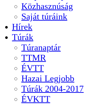
Közhasznúság
Saját túráink
Hírek
Túrák
Túranaptár
TTMR
ÉVTT
Hazai Legjobb
Túrák 2004-2017
ÉVKTT