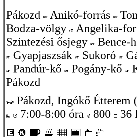
Pákozd
Anikó-forrás
Tom
Bodza-völgy
Angelika-fo
Szintezési ősjegy
Bence-
Gyapjaszsák
Sukoró
Gá
Pandúr-kő
Pogány-kő
K
Pákozd
Pákozd, Ingókő Étterem (
7:00-8:00 óra
800
36