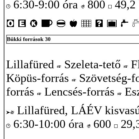
6:30-9:00 óra
800
49,2
Bükki források 30
Lillafüred
Szeleta-tető
Fl
Köpüs-forrás
Szövetség-f
forrás
Lencsés-forrás
Esz
Lillafüred, LÁÉV kisvasú
6:30-10:00 óra
600
29,