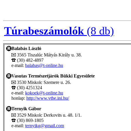
Túrabeszámolók
(8 db)
Balabás László
3565 Tiszalúc Mátyás Király u. 38.
(30) 482-4897
e-mail:
balabas@t-online.hu
Vasutas Természetjárók Bükki Egyesülete
3530 Miskolc Szemere u. 26.
(30) 4251324
e-mail:
kokoek@t-online.hu
honlap:
http://www.vtbe.ini.hu/
Ternyik Gábor
3529 Miskolc Derkovits u. 48. 1/1.
(30) 869-1805
e-mail:
ternyikg@gmail.com