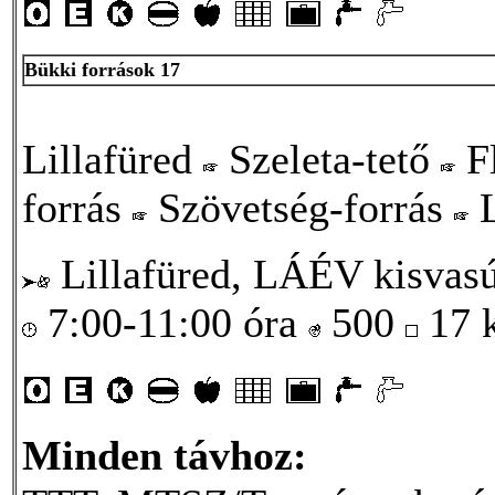
Bükki források 17
Lillafüred
Szeleta-tető
Fl
forrás
Szövetség-forrás
L
Lillafüred, LÁÉV kisvasú
7:00-11:00 óra
500
17
Minden távhoz: