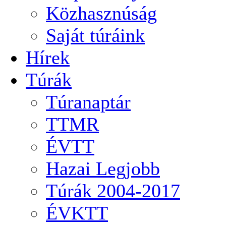
Közhasznúság
Saját túráink
Hírek
Túrák
Túranaptár
TTMR
ÉVTT
Hazai Legjobb
Túrák 2004-2017
ÉVKTT