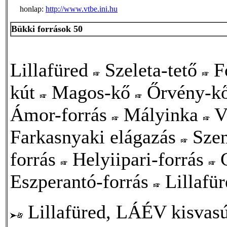
honlap:
http://www.vtbe.ini.hu
Bükki források 50
Lillafüred
Szeleta-tető
F
kút
Magos-kő
Őrvény-k
Ámor-forrás
Mályinka
V
Farkasnyaki elágazás
Szen
forrás
Helyiipari-forrás
C
Eszperantó-forrás
Lillafür
Lillafüred, LÁÉV kisvasú