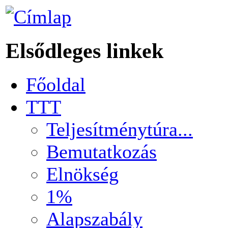
Elsődleges linkek
Főoldal
TTT
Teljesítménytúra...
Bemutatkozás
Elnökség
1%
Alapszabály