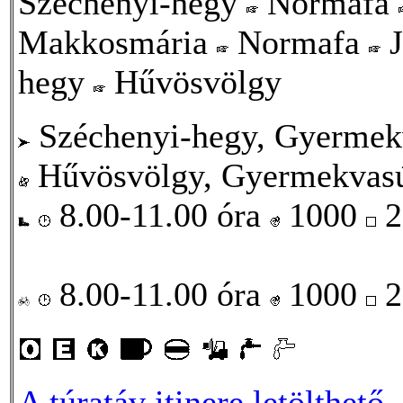
Széchenyi-hegy
Normafa
Makkosmária
Normafa
J
hegy
Hűvösvölgy
Széchenyi-hegy, Gyermekv
Hűvösvölgy, Gyermekvasú
8.00-11.00 óra
1000
2
8.00-11.00 óra
1000
2
A túratáv itinere letölthető
.