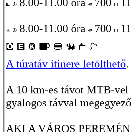
8.00-11.00 óra
700
11
8.00-11.00 óra
700
11
A túratáv itinere letölthető
.
A 10 km-es távot MTB-vel is
gyalogos távval megegyező
AKI A VÁROS PEREMÉN 