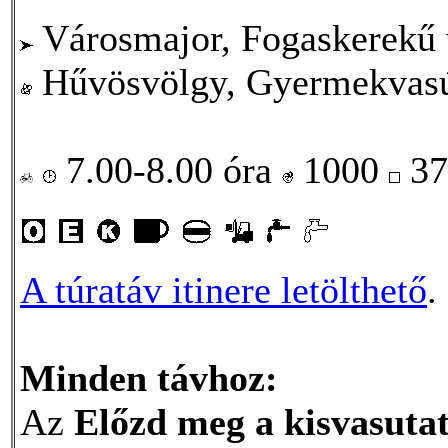
Városmajor, Fogaskerekű 
Hűvösvölgy, Gyermekvasú
7.00-8.00 óra
1000
37
A túratáv itinere letölthető
.
Minden távhoz:
Az
Előzd meg a kisvasuta