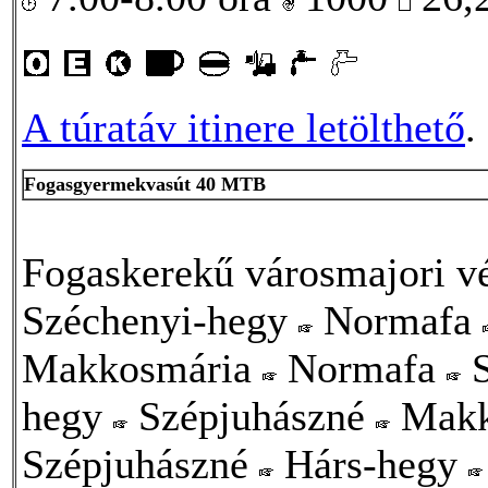
A túratáv itinere letölthető
.
Fogasgyermekvasút 40 MTB
Fogaskerekű városmajori 
Széchenyi-hegy
Normafa
Makkosmária
Normafa
S
hegy
Szépjuhászné
Makk
Szépjuhászné
Hárs-hegy