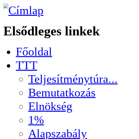
Elsődleges linkek
Főoldal
TTT
Teljesítménytúra...
Bemutatkozás
Elnökség
1%
Alapszabály