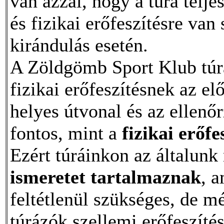
van azzal, hogy a túra telj
és fizikai erőfeszítésre van
kirándulás esetén.
A Zöldgömb Sport Klub túrá
fizikai erőfeszítésnek az el
helyes útvonal és az ellenő
fontos, mint a
fizikai erőfe
Ezért túráinkon az általun
ismeretet tartalmaznak
, a
feltétlenül szükséges, de m
túrázók szellemi erőfeszítés