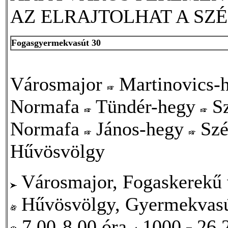
AZ ELRAJTOLHAT A SZ
Fogasgyermekvasút 30
Városmajor
Martinovics-
Normafa
Tündér-hegy
Sz
Normafa
János-hegy
Szé
Hűvösvölgy
Városmajor, Fogaskerekű 
Hűvösvölgy, Gyermekvasú
7.00-8.00 óra
1000
26,