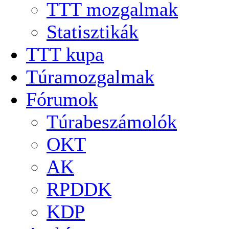
TTT mozgalmak
Statisztikák
TTT kupa
Túramozgalmak
Fórumok
Túrabeszámolók
OKT
AK
RPDDK
KDP