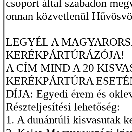
csoport által szabadon meg
onnan közvetlenül Hűvösvö
LEGYÉL A MAGYARORS
KERÉKPÁRTÚRÁZÓJA!
A CÍM MIND A 20 KISV
KERÉKPÁRTÚRA ESETÉ
DÍJA: Egyedi érem és okle
Részteljesítési lehetőség:
1. A dunántúli kisvasutak k