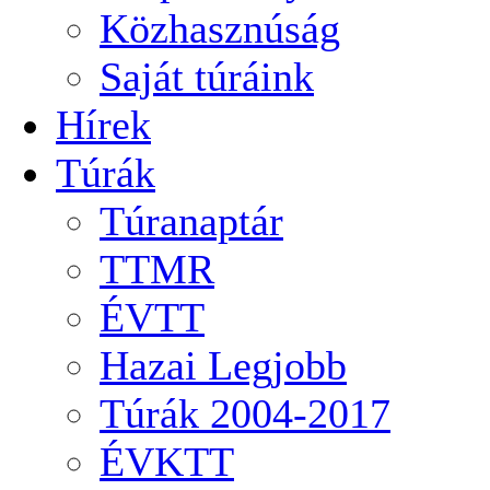
Közhasznúság
Saját túráink
Hírek
Túrák
Túranaptár
TTMR
ÉVTT
Hazai Legjobb
Túrák 2004-2017
ÉVKTT