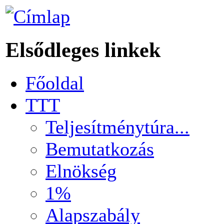
Elsődleges linkek
Főoldal
TTT
Teljesítménytúra...
Bemutatkozás
Elnökség
1%
Alapszabály