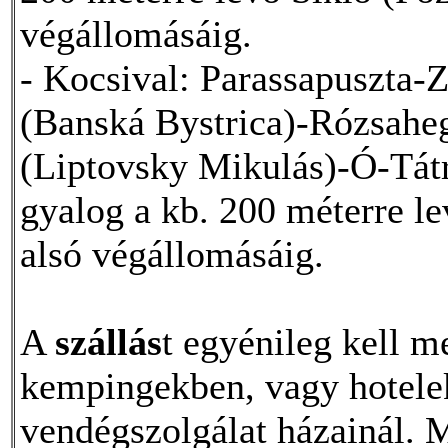
végállomásáig.
- Kocsival: Parassapuszta
(Banská Bystrica)-Rózsahe
(Liptovsky Mikulás)-Ó-Tát
gyalog a kb. 200 méterre l
alsó végállomásáig.
A
szállás
t egyénileg kell m
kempingekben, vagy hotelek
vendégszolgálat házainál.