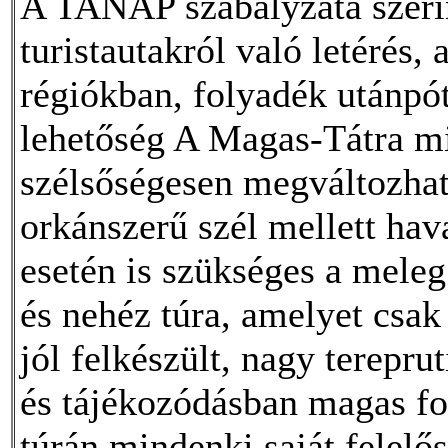
A TANAP szabályzata szerint
turistautakról való letérés,
régiókban, folyadék utánpó
lehetőség A Magas-Tátra mi
szélsőségesen megváltozhat 
orkánszerű szél mellett hava
esetén is szükséges a meleg
és nehéz túra, amelyet csak 
jól felkészült, nagy terepr
és tájékozódásban magas fok
túrán mindenki saját felelős