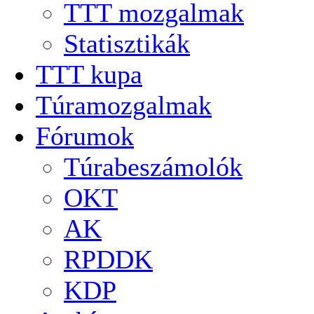
TTT mozgalmak
Statisztikák
TTT kupa
Túramozgalmak
Fórumok
Túrabeszámolók
OKT
AK
RPDDK
KDP