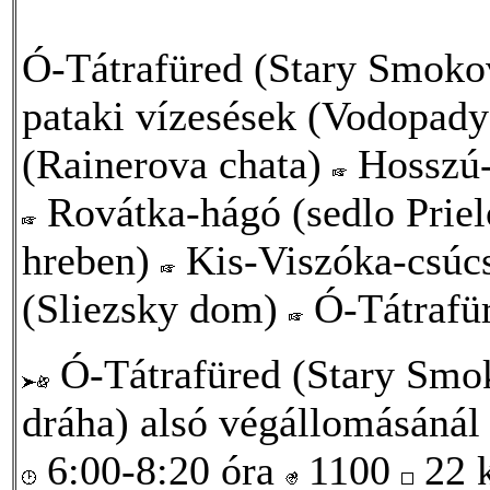
Ó-Tátrafüred (Stary Smok
pataki vízesések (Vodopad
(Rainerova chata)
Hosszú-
Rovátka-hágó (sedlo Prie
hreben)
Kis-Viszóka-csúc
(Sliezsky dom)
Ó-Tátrafü
Ó-Tátrafüred (Stary Smo
dráha) alsó végállomásánál
6:00-8:20 óra
1100
22