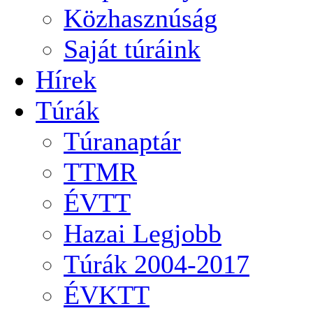
Közhasznúság
Saját túráink
Hírek
Túrák
Túranaptár
TTMR
ÉVTT
Hazai Legjobb
Túrák 2004-2017
ÉVKTT