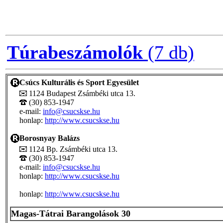
Túrabeszámolók
(7 db)
Csúcs Kulturális és Sport Egyesület
1124 Budapest Zsámbéki utca 13.
(30) 853-1947
e-mail:
info@csucskse.hu
honlap:
http://www.csucskse.hu
Borosnyay Balázs
1124 Bp. Zsámbéki utca 13.
(30) 853-1947
e-mail:
info@csucskse.hu
honlap:
http://www.csucskse.hu
honlap:
http://www.csucskse.hu
Magas-Tátrai Barangolások 30