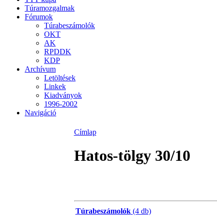
Túramozgalmak
Fórumok
Túrabeszámolók
OKT
AK
RPDDK
KDP
Archívum
Letöltések
Linkek
Kiadványok
1996-2002
Navigáció
Címlap
Hatos-tölgy 30/10
Túrabeszámolók
(4 db)