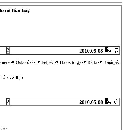
arát Bizottság
2
2010.05.08
emere
Õsborókás
Felpéc
Hatos-tölgy
Rátki
Kajárpéc
8 óra
48,5
2
2010.05.08
3 óra