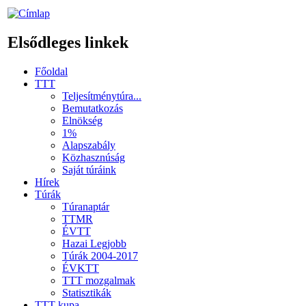
Elsődleges linkek
Főoldal
TTT
Teljesítménytúra...
Bemutatkozás
Elnökség
1%
Alapszabály
Közhasznúság
Saját túráink
Hírek
Túrák
Túranaptár
TTMR
ÉVTT
Hazai Legjobb
Túrák 2004-2017
ÉVKTT
TTT mozgalmak
Statisztikák
TTT kupa