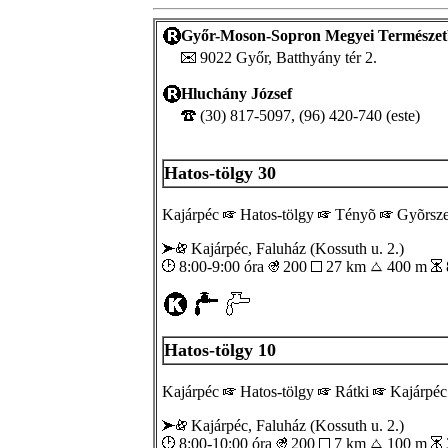
Győr-Moson-Sopron Megyei Természetb
9022 Győr, Batthyány tér 2.
Hluchány József
(30) 817-5097, (96) 420-740 (este)
Hatos-tölgy 30
Kajárpéc
Hatos-tölgy
Tényõ
Gyõrsz
Kajárpéc, Faluház (Kossuth u. 2.)
8:00-9:00 óra
200
27 km
400 m
Hatos-tölgy 10
Kajárpéc
Hatos-tölgy
Rátki
Kajárpéc
Kajárpéc, Faluház (Kossuth u. 2.)
8:00-10:00 óra
200
7 km
100 m