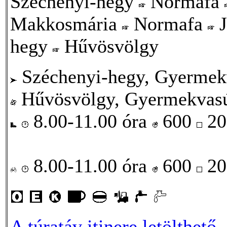
Széchenyi-hegy
Normafa
Makkosmária
Normafa
J
hegy
Hűvösvölgy
Széchenyi-hegy, Gyermekv
Hűvösvölgy, Gyermekvasú
8.00-11.00 óra
600
20
8.00-11.00 óra
600
20
A túratáv itinere letölthető
.