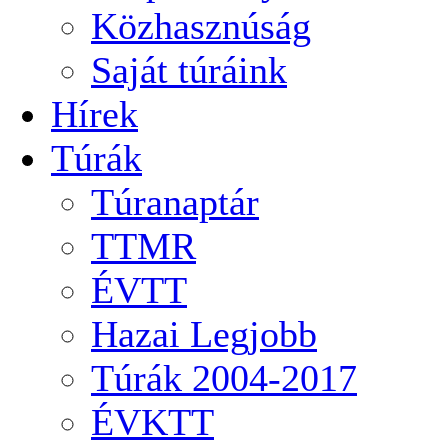
Közhasznúság
Saját túráink
Hírek
Túrák
Túranaptár
TTMR
ÉVTT
Hazai Legjobb
Túrák 2004-2017
ÉVKTT