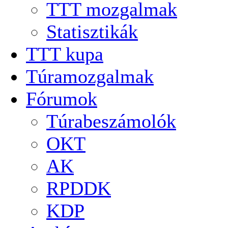
TTT mozgalmak
Statisztikák
TTT kupa
Túramozgalmak
Fórumok
Túrabeszámolók
OKT
AK
RPDDK
KDP