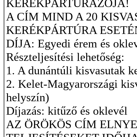
KERÉKPÁRTÚRÁZÓJA!
A CÍM MIND A 20 KISV
KERÉKPÁRTÚRA ESETÉ
DÍJA: Egyedi érem és okle
Részteljesítési lehetőség:
1. A dunántúli kisvasutak k
2. Kelet-Magyarországi kis
helyszín)
Díjazás: kitűző és oklevél
AZ ÖRÖKÖS CÍM ELNY