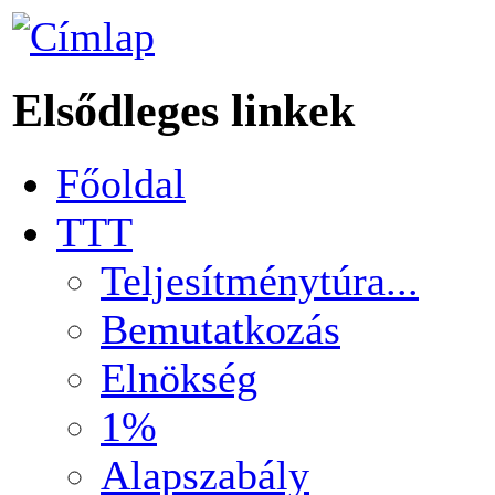
Elsődleges linkek
Főoldal
TTT
Teljesítménytúra...
Bemutatkozás
Elnökség
1%
Alapszabály