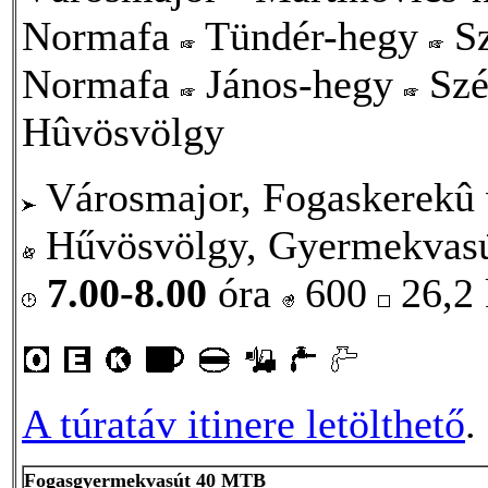
Normafa
Tündér-hegy
Sz
Normafa
János-hegy
Szé
Hûvösvölgy
Városmajor, Fogaskerekû 
Hűvösvölgy, Gyermekvasú
7.00-8.00
óra
600
26,2
A túratáv itinere letölthető
.
Fogasgyermekvasút 40 MTB