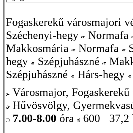
Fogaskerekű városmajori 
Széchenyi-hegy
Normafa
Makkosmária
Normafa
S
hegy
Szépjuhászné
Makk
Szépjuhászné
Hárs-hegy
Városmajor, Fogaskerekű 
Hűvösvölgy, Gyermekvasú
7.00-8.00
óra
600
37,2