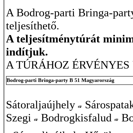
A Bodrog-parti Bringa-party
teljesíthető.
A teljesítménytúrát minim
indítjuk.
A TÚRÁHOZ ÉRVÉNYES 
Bodrog-parti Bringa-party B 51 Magyarország
Sátoraljaújhely
Sárospata
Szegi
Bodrogkisfalud
Bo