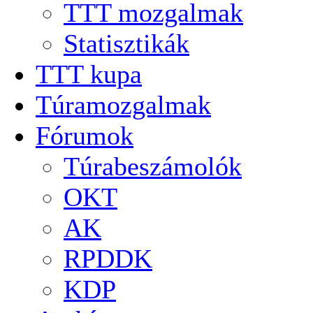
TTT mozgalmak
Statisztikák
TTT kupa
Túramozgalmak
Fórumok
Túrabeszámolók
OKT
AK
RPDDK
KDP