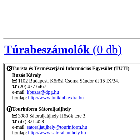
Túrabeszámolók
(0 db)
Turista és Természetjáró Információs Egyesület (TUTI)
Buzás Károly
1102 Budapest, Kőrösi Csoma Sándor út 15 IX/34.
(20) 477 6467
e-mail:
kbuzas@dpg.hu
honlap:
http://www.tutiklub.extra.hu
Tourinform Sátoraljaújhely
3980 Sátoraljaújhely Hősök tere 3.
(47) 321-458
e-mail:
satoraljaujhely@tourinform.hu
honlap:
http://www.satoraljaujhely.hu