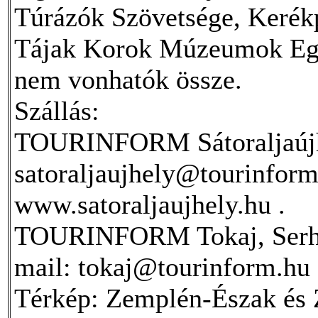
Túrázók Szövetsége, Kerék
Tájak Korok Múzeumok Egye
nem vonhatók össze.
Szállás:
TOURINFORM Sátoraljaújhel
satoraljaujhely@tourinform
www.satoraljaujhely.hu .
TOURINFORM Tokaj, Serház 
mail: tokaj@tourinform.hu
Térkép: Zemplén-Észak és Z