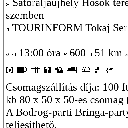
Sátoraljaújhely Hősök t
szemben
TOURINFORM Tokaj Serh
13:00 óra
600
51 km
Csomagszállítás díja: 100 
kb 80 x 50 x 50-es csomag (
A Bodrog-parti Bringa-party
teljesíthető.