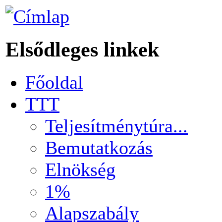
Elsődleges linkek
Főoldal
TTT
Teljesítménytúra...
Bemutatkozás
Elnökség
1%
Alapszabály