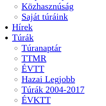
Közhasznúság
Saját túráink
Hírek
Túrák
Túranaptár
TTMR
ÉVTT
Hazai Legjobb
Túrák 2004-2017
ÉVKTT