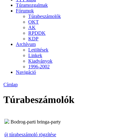
Túramozgalmak
Fórumok
Túrabeszámolók
OKT
AK
RPDDK
KDP
Archívum
Letöltések
Linkek
Kiadványok
1996-2002
Navigáció
Címlap
Túrabeszámolók
Bodrog-parti bringa-party
új túrabeszámoló rögzítése