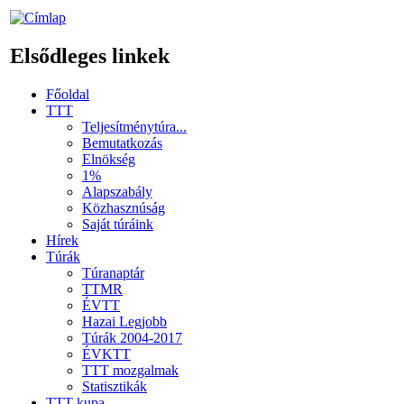
Elsődleges linkek
Főoldal
TTT
Teljesítménytúra...
Bemutatkozás
Elnökség
1%
Alapszabály
Közhasznúság
Saját túráink
Hírek
Túrák
Túranaptár
TTMR
ÉVTT
Hazai Legjobb
Túrák 2004-2017
ÉVKTT
TTT mozgalmak
Statisztikák
TTT kupa