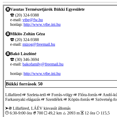
Vasutas Természetjárók Bükki Egyesülete
(20) 324-9388
e-mail:
vtbe@fw.hu
honlap:
http://www.vtbe.ini.hu
Miklós Zoltán Géza
(20) 324-9388
e-mail:
mizog@freemail.hu
Bakó Lászlóné
(30) 346-3694
e-mail:
bakofamily@freemail.hu
honlap:
http://www.vtbe.ini.hu
Bükki források 50
Lillafüred
Szeleta-tetõ
Forrás-völgy
Flóra-forrás
Andó-k
Farkasnyaki elágazás
Szentlélek
Köpüs-forrás
Szövetség-fo
Lillafüred, LÁÉV kisvasút állomás
6:30-9:00 óra
700
49,2 km
2093 m
12 óra
115,5