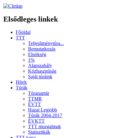
Elsődleges linkek
Főoldal
TTT
Teljesítménytúra...
Bemutatkozás
Elnökség
1%
Alapszabály
Közhasznúság
Saját túráink
Hírek
Túrák
Túranaptár
TTMR
ÉVTT
Hazai Legjobb
Túrák 2004-2017
ÉVKTT
TTT mozgalmak
Statisztikák
TTT kupa