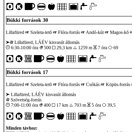
Bükki források 30
Lillafüred
Szeleta-tetõ
Flóra-forrás
Andó-kút
Magos-kõ
Lillafüred, LÁÉV kisvasút állomás
6:30-10:00 óra
500
29,3 km
1259 m
7 óra
69
Bükki források 17
Lillafüred
Szeleta-tetõ
Flóra-forrás
Csókás
Köpüs-forrás
Lillafüred, LÁÉV kisvasút állomás
Szövetség-forrás
7:00-11:00 óra
400
17 km
703 m
5 óra
39,5
Minden távhoz: