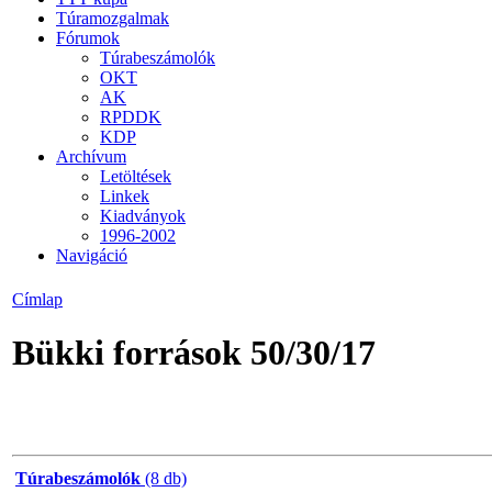
Túramozgalmak
Fórumok
Túrabeszámolók
OKT
AK
RPDDK
KDP
Archívum
Letöltések
Linkek
Kiadványok
1996-2002
Navigáció
Címlap
Bükki források 50/30/17
Túrabeszámolók
(8 db)