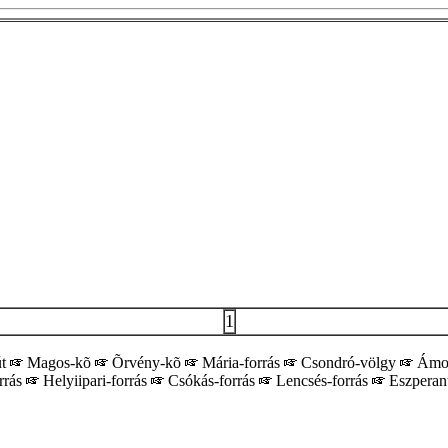
1
út
Magos-kõ
Õrvény-kõ
Mária-forrás
Csondró-völgy
Ámor
rrás
Helyiipari-forrás
Csókás-forrás
Lencsés-forrás
Eszperant