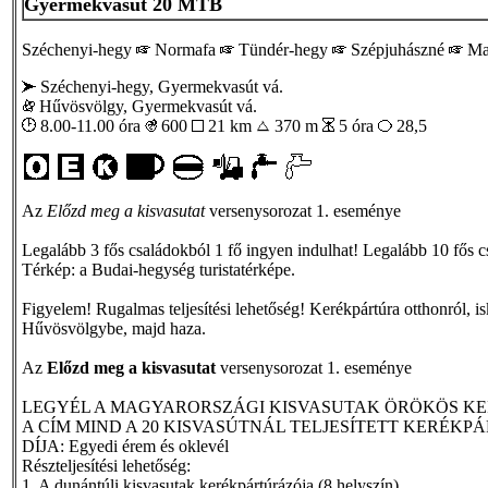
Gyermekvasút 20 MTB
Széchenyi-hegy
Normafa
Tündér-hegy
Szépjuhászné
Ma
Széchenyi-hegy, Gyermekvasút vá.
Hűvösvölgy, Gyermekvasút vá.
8.00-11.00 óra
600
21 km
370 m
5 óra
28,5
Az
Előzd meg a kisvasutat
versenysorozat 1. eseménye
Legalább 3 fős családokból 1 fő ingyen indulhat! Legalább 10 fős c
Térkép: a Budai-hegység turistatérképe.
Figyelem! Rugalmas teljesítési lehetőség! Kerékpártúra otthonról, is
Hűvösvölgybe, majd haza.
Az
Előzd meg a kisvasutat
versenysorozat 1. eseménye
LEGYÉL A MAGYARORSZÁGI KISVASUTAK ÖRÖKÖS K
A CÍM MIND A 20 KISVASÚTNÁL TELJESÍTETT KERÉKP
DÍJA: Egyedi érem és oklevél
Részteljesítési lehetőség:
1. A dunántúli kisvasutak kerékpártúrázója (8 helyszín)