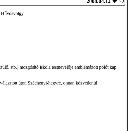
2008.04.12
Hűvösvölgy
ülő, stb.) mozgósító iskola testnevelője emblémázott pólót kap.
egválasztott úton Széchenyi-hegyre, onnan közvetlenül