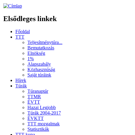
Elsődleges linkek
Főoldal
TTT
Teljesítménytúra...
Bemutatkozás
Elnökség
1%
Alapszabály
Közhasznúság
Saját túráink
Hírek
Túrák
Túranaptár
TTMR
ÉVTT
Hazai Legjobb
Túrák 2004-2017
ÉVKTT
TTT mozgalmak
Statisztikák
TTT kupa