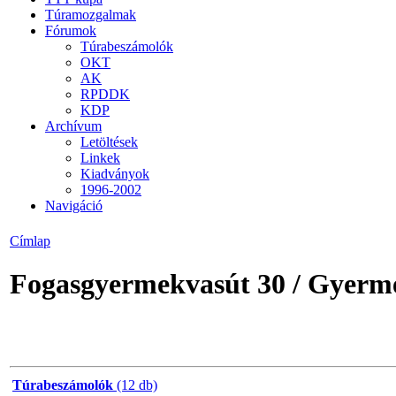
Túramozgalmak
Fórumok
Túrabeszámolók
OKT
AK
RPDDK
KDP
Archívum
Letöltések
Linkek
Kiadványok
1996-2002
Navigáció
Címlap
Fogasgyermekvasút 30 / Gyerm
Túrabeszámolók
(12 db)