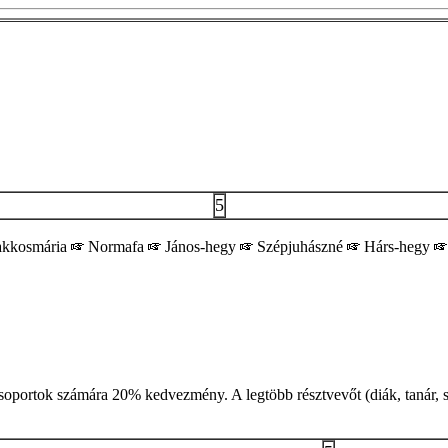
5
kkosmária
Normafa
János-hegy
Szépjuhászné
Hárs-hegy
soportok számára 20% kedvezmény. A legtöbb résztvevőt (diák, tanár, sz