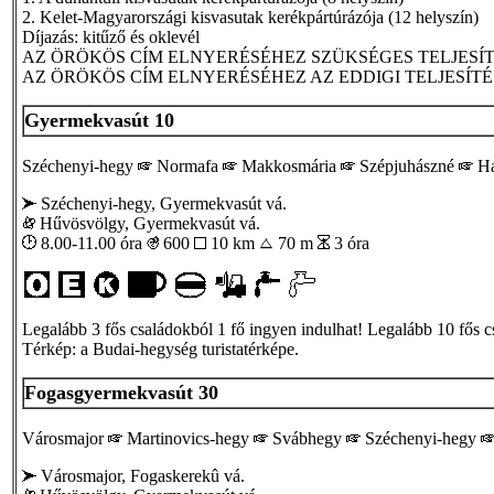
2. Kelet-Magyarországi kisvasutak kerékpártúrázója (12 helyszín)
Díjazás: kitűző és oklevél
AZ ÖRÖKÖS CÍM ELNYERÉSÉHEZ SZÜKSÉGES TELJESÍ
AZ ÖRÖKÖS CÍM ELNYERÉSÉHEZ AZ EDDIGI TELJESÍT
Gyermekvasút 10
Széchenyi-hegy
Normafa
Makkosmária
Szépjuhászné
Há
Széchenyi-hegy, Gyermekvasút vá.
Hűvösvölgy, Gyermekvasút vá.
8.00-11.00 óra
600
10 km
70 m
3 óra
Legalább 3 fős családokból 1 fő ingyen indulhat! Legalább 10 fős c
Térkép: a Budai-hegység turistatérképe.
Fogasgyermekvasút 30
Városmajor
Martinovics-hegy
Svábhegy
Széchenyi-hegy
Városmajor, Fogaskerekû vá.