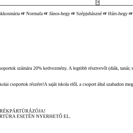
5
kkosmária
Normafa
János-hegy
Szépjuhászné
Hárs-hegy
soportok számára 20% kedvezmény. A legtöbb résztvevőt (diák, tanár, sz
kolai csoportok részére!A saját iskola elől, a csoport által szabadon m
ERÉKPÁRTÚRÁZÓJA!
ÁRTÚRA ESETÉN NYERHETŐ EL.