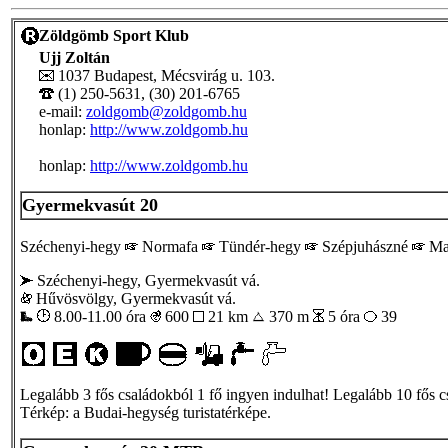
Zöldgömb Sport Klub
Ujj Zoltán
1037 Budapest, Mécsvirág u. 103.
(1) 250-5631, (30) 201-6765
e-mail:
zoldgomb@zoldgomb.hu
honlap:
http://www.zoldgomb.hu
honlap:
http://www.zoldgomb.hu
Gyermekvasút 20
Széchenyi-hegy
Normafa
Tündér-hegy
Szépjuhászné
Ma
Széchenyi-hegy, Gyermekvasút vá.
Hűvösvölgy, Gyermekvasút vá.
8.00-11.00 óra
600
21 km
370 m
5 óra
39
Legalább 3 fős családokból 1 fő ingyen indulhat! Legalább 10 fős c
Térkép: a Budai-hegység turistatérképe.