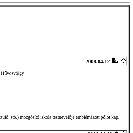
2008.04.12
Hűvösvölgy
ülő, stb.) mozgósító iskola testnevelője emblémázott pólót kap.