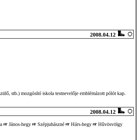
2008.04.12
ülő, stb.) mozgósító iskola testnevelője emblémázott pólót kap.
2008.04.12
fa
János-hegy
Szépjuhászné
Hárs-hegy
Hûvösvölgy