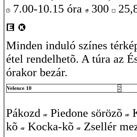
7.00-10.15 óra
300
25,
Minden induló színes térké
étel rendelhetõ. A túra az 
órakor bezár.
Velence 10
2
Pákozd
Piedone sörözõ
K
kõ
Kocka-kõ
Zsellér me