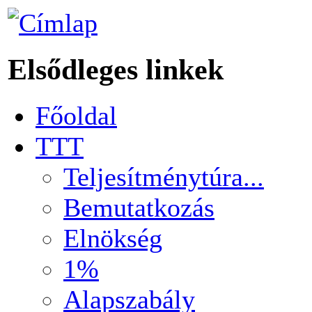
Elsődleges linkek
Főoldal
TTT
Teljesítménytúra...
Bemutatkozás
Elnökség
1%
Alapszabály