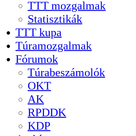
TTT mozgalmak
Statisztikák
TTT kupa
Túramozgalmak
Fórumok
Túrabeszámolók
OKT
AK
RPDDK
KDP