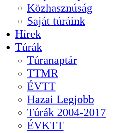
Közhasznúság
Saját túráink
Hírek
Túrák
Túranaptár
TTMR
ÉVTT
Hazai Legjobb
Túrák 2004-2017
ÉVKTT