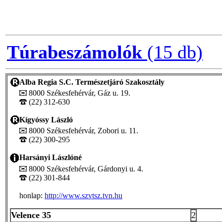
Túrabeszámolók
(15 db)
Alba Regia S.C. Természetjáró Szakosztály
8000 Székesfehérvár, Gáz u. 19.
(22) 312-630
Kígyóssy László
8000 Székesfehérvár, Zobori u. 11.
(22) 300-295
Harsányi Lászlóné
8000 Székesfehérvár, Gárdonyi u. 4.
(22) 301-844
honlap:
http://www.szvtsz.tvn.hu
Velence 35
2