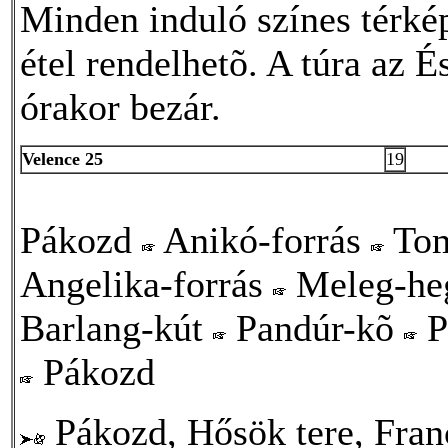
Minden induló színes térké
étel rendelhetõ. A túra az 
órakor bezár.
Velence 25
19
Pákozd
Anikó-forrás
Tom
Angelika-forrás
Meleg-he
Barlang-kút
Pandúr-kõ
P
Pákozd
Pákozd, Hősök tere, Franc