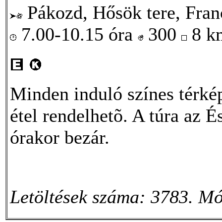
Pákozd, Hősök tere, Franc
7.00-10.15 óra
300
8 
Minden induló színes térké
étel rendelhetõ. A túra az 
órakor bezár.
Letöltések száma: 3783. Mó