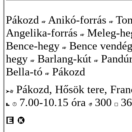
Pákozd
Anikó-forrás
Tom
Angelika-forrás
Meleg-he
Bence-hegy
Bence vendé
hegy
Barlang-kút
Pandú
Bella-tó
Pákozd
Pákozd, Hősök tere, Franc
7.00-10.15 óra
300
36