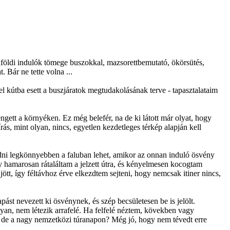
lföldi indulók tömege buszokkal, mazsorettbemutató, ökörsütés,
 Bár ne tette volna ...
el kútba esett a buszjáratok megtudakolásának terve - tapasztalataim
gett a környéken. Ez még belefér, na de ki látott már olyat, hogy
írás, mint olyan, nincs, egyetlen kezdetleges térkép alapján kell
edni legkönnyebben a faluban lehet, amikor az onnan induló ösvény
így hamarosan rátaláltam a jelzett útra, és kényelmesen kocogtam
t, így féltávhoz érve elkezdtem sejteni, hogy nemcsak itiner nincs,
ást nevezett ki ösvénynek, és szép becsületesen be is jelölt.
olyan, nem létezik arrafelé. Ha felfelé néztem, kövekben vagy
na de a nagy nemzetközi túranapon? Még jó, hogy nem tévedt erre