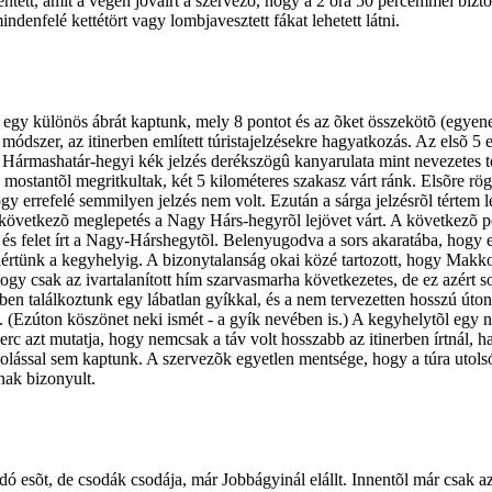
lentett, amit a végén jóváírt a szervezõ, hogy a 2 óra 50 percemmel bizto
denfelé kettétört vagy lombjavesztett fákat lehetett látni.
 egy különös ábrát kaptunk, mely 8 pontot és az õket összekötõ (egyene
 módszer, az itinerben említett túristajelzésekre hagyatkozás. Az elsõ 5 
 Hármashatár-hegyi kék jelzés derékszögû kanyarulata mint nevezetes t
k mostantõl megritkultak, két 5 kilométeres szakasz várt ránk. Elsõre rö
gy errefelé semmilyen jelzés nem volt. Ezután a sárga jelzésrõl tértem l
következõ meglepetés a Nagy Hárs-hegyrõl lejövet várt. A következõ po
 4 és felet írt a Nagy-Hárshegytõl. Belenyugodva a sors akaratába, hogy
l elértünk a kegyhelyig. A bizonytalanság okai közé tartozott, hogy Mak
 hogy csak az ivartalanított hím szarvasmarha következetes, de ez azért 
özben találkoztunk egy lábatlan gyíkkal, és a nem tervezetten hosszú út
t. (Ezúton köszönet neki ismét - a gyík nevében is.) A kegyhelytõl egy n
erc azt mutatja, hogy nemcsak a táv volt hosszabb az itinerben írtnál, 
ázolással sem kaptunk. A szervezõk egyetlen mentsége, hogy a túra utols
nak bizonyult.
dó esõt, de csodák csodája, már Jobbágyinál elállt. Innentõl már csak 