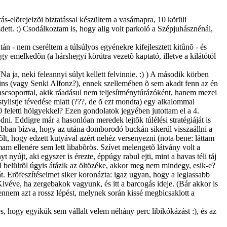
s-elõrejelzõi biztatással készültem a vasárnapra, 10 körüli
ett. :) Csodálkoztam is, hogy alig volt parkoló a Szépjuhásznénál,
án - nem cseréltem a túlsúlyos egyénekre kifejlesztett kitûnõ - és
y emelkedõn (a hárshegyi körútra vezetõ kaptató, illetve a kilátótól
 ja, neki feleannyi súlyt kellett felvinnie. :) ) A második körben
pkins (vagy Senki Alfonz?), ennek szellemében õ sem akadt fenn az én
scsoporttal, akik ráadásul nem teljesítménytúrázóként, hanem mezei
stylistje tévedése miatt (???, de õ ezt mondta) egy alkalommal
0 feletti hölgyekkel? Ezen gondolatok jegyében jutottam el a 4.
. Eddigre már a hasonlóan meredek lejtõk túlélési stratégiáját is
, abban bízva, hogy az utána domborodó buckán sikerül visszaállni a
t, hogy edzett kutyával azért nehéz versenyezni (nota bene: láttam
m ellenére sem lett libabõrös. Szívet melengetõ látvány volt a
újt, aki egyszer is érezte, éppúgy rabul ejti, mint a havas téli táj
l belülrõl úgyis átázik az öltözéke, akkor meg nem mindegy, esik-e?
. Erõfeszítéseimet siker koronázta: igaz ugyan, hogy a leglassabb
véve, ha zergebakok vagyunk, és itt a barcogás ideje. (Bár akkor is
nnem azt a rossz lépést, melynek során kissé megbicsaklott a
, hogy egyikük sem vállalt velem néhány perc libikókázást :), és az