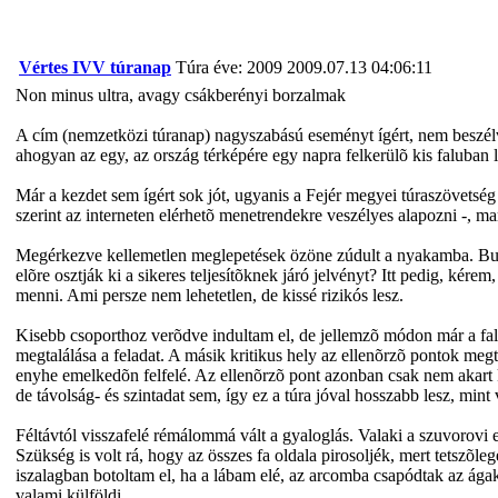
Vértes IVV túranap
Túra éve: 2009
2009.07.13 04:06:11
Non minus ultra, avagy csákberényi borzalmak
A cím (nemzetközi túranap) nagyszabású eseményt ígért, nem beszélv
ahogyan az egy, az ország térképére egy napra felkerülõ kis faluban
Már a kezdet sem ígért sok jót, ugyanis a Fejér megyei túraszövetség
szerint az interneten elérhetõ menetrendekre veszélyes alapozni -, ma
Megérkezve kellemetlen meglepetések özöne zúdult a nyakamba. Buszok 
elõre osztják ki a sikeres teljesítõknek járó jelvényt? Itt pedig, kére
menni. Ami persze nem lehetetlen, de kissé rizikós lesz.
Kisebb csoporthoz verõdve indultam el, de jellemzõ módon már a falu
megtalálása a feladat. A másik kritikus hely az ellenõrzõ pontok megt
enyhe emelkedõn felfelé. Az ellenõrzõ pont azonban csak nem akart 
de távolság- és szintadat sem, így ez a túra jóval hosszabb lesz, mint
Féltávtól visszafelé rémálommá vált a gyaloglás. Valaki a szuvorovi e
Szükség is volt rá, hogy az összes fa oldala pirosoljék, mert tetszõl
iszalagban botoltam el, ha a lábam elé, az arcomba csapódtak az ága
valami külföldi ...