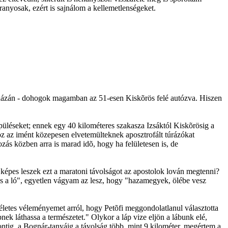
anyosak, ezért is sajnálom a kellemetlenségeket.
nlacházán - dohogok magamban az 51-esen Kiskõrös felé autózva. Hiszen
püléseket; ennek egy 40 kilométeres szakasza Izsáktól Kiskõrösig a
oz az imént közepesen elvetemülteknek aposztrofált túrázókat
ás közben arra is marad idõ, hogy ha felületesen is, de
n képes leszek ezt a maratoni távolságot az apostolok lován megtenni?
 és a ló", egyetlen vágyam az lesz, hogy "hazamegyek, ölébe vesz
ítéletes véleményemet arról, hogy Petõfi meggondolatlanul választotta
nek láthassa a természetet." Olykor a láp vize eljön a lábunk elé,
ontig, a Bognár-tanyáig a távolság több, mint 9 kilométer, megértem a