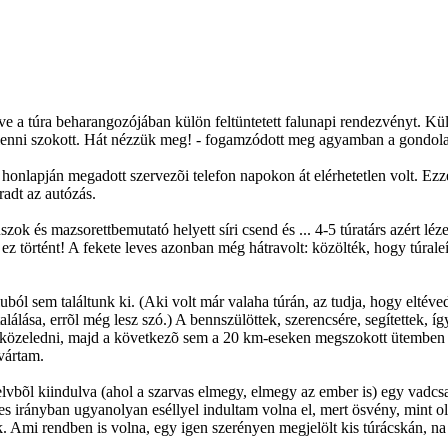
e a túra beharangozójában külön feltüntetett falunapi rendezvényt. Kü
 lenni szokott. Hát nézzük meg! - fogamzódott meg agyamban a gondolat.
 honlapján megadott szervezõi telefon napokon át elérhetetlen volt. Ezz
radt az autózás.
és mazsorettbemutató helyett síri csend és ... 4-5 túratárs azért lézen
m, ez történt! A fekete leves azonban még hátravolt: közölték, hogy túrale
ból sem találtunk ki. (Aki volt már valaha túrán, az tudja, hogy eltév
alálása, errõl még lesz szó.) A bennszülöttek, szerencsére, segítettek, 
közeledni, majd a következõ sem a 20 km-eseken megszokott ütemben jöt
 vártam.
lvbõl kiindulva (ahol a szarvas elmegy, elmegy az ember is) egy vadcsap
eges irányban ugyanolyan eséllyel indultam volna el, mert ösvény, mint 
k. Ami rendben is volna, egy igen szerényen megjelölt kis túrácskán, 