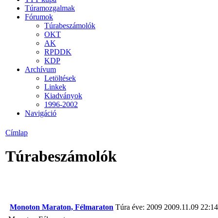
Túramozgalmak
Fórumok
Túrabeszámolók
OKT
AK
RPDDK
KDP
Archívum
Letöltések
Linkek
Kiadványok
1996-2002
Navigáció
Címlap
Túrabeszámolók
Monoton Maraton, Félmaraton
Túra éve: 2009
2009.11.09 22:14