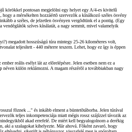
õjû körökkel pontosan megjelölni egy helyet egy A/4-es kivitelû
ta, hogy a mérsékelten hozzáértõ szervezõk a kínálkozó széles ösvény
 inkább a széles, de jelzetlen ösvényen vergõdtünk el a pontig. (Egy
 a vendéglátók szíves kínálatát, a nagy semmit, mivel valamelyik
nyi?) megadott hosszúságú túra mintegy 25-26 kilométeres volt,
onalat teljesített - 440 méterre teszem. Lehet, hogy ez így is éppen
ember reális esélyt lát az elõrelépésre. Jelen esetben nem ez a
ranap néven külön reklámozni. A magam részérõl a továbbiakban nagy
rosszul fõznek ..." és inkább elment a büntetõtáborba. Jelen túrával
zervezõk teljes inkompetenciája miatt mégis rossz szájízzel távozik az
mindegyikbõl akad errefelé. De miért kell begyalogolnom a derékig
en, aki a szalagokat kihelyezte. Már ahová. Fõként zavaró, hogy
z eltévedni, sikerült is néhányszor. visszafelé meg is spóroltam