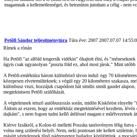
magamnak a kellemetlenséget, és betonúton jutottam a célig - nem vo
Petőfi Sándor teljesítménytúra
Túra éve: 2007
2007.07.07 14:55:
Rímek a rónán
Ha Petõfi "az alföld tengersík vidékin" óhajtott élni, és "ménesekne
úgyis csak ugyanolyan "puszta föld ez, ahol most járok." Mint utóbb 
A Petõfi-emléktúra három különbözõ távon indul: egy 70 kilométeres 
közepesen elvetemülteknek; s végül egy 20 kilométeres szakasza, mely
különbusz viszi, hozzájuk csapódom hát similis simili gaudet alapon,
megtekintsem Petõfi szülõházát.
A végtelennek tetszõ autóbuszozás során, midõn Kiskõröst elnyelte "fé
Áldom az eszem, hogy az emlékház megtekintésével kezdtem, lévén célb
dajkám", s nem fogom tudni kellõ átéléssel magam e mûélvezetnek át
Kiérve Izsákról, a Kolon-tó melletti Poszáta tanösvényen félig futva 
volna meg születési helyét. Nem, neki pontosan ide kellett születnie, 
másütt végtelennek tûnõ nádrengeteg hajladoz körülöttünk, a mocsári 