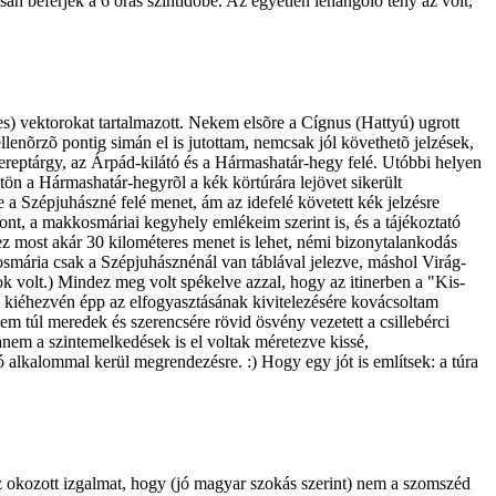
san beférjek a 6 órás szintidõbe. Az egyetlen lehangoló tény az volt,
s) vektorokat tartalmazott. Nekem elsõre a Cígnus (Hattyú) ugrott
ellenõrzõ pontig simán el is jutottam, nemcsak jól követhetõ jelzések,
ereptárgy, az Árpád-kilátó és a Hármashatár-hegy felé. Utóbbi helyen
gtön a Hármashatár-hegyrõl a kék körtúrára lejövet sikerült
e a Szépjuhászné felé menet, ám az idefelé követett kék jelzésre
nt, a makkosmáriai kegyhely emlékeim szerint is, és a tájékoztató
 ez most akár 30 kilométeres menet is lehet, némi bizonytalankodás
kosmária csak a Szépjuhásznénál van táblával jelezve, máshol Virág-
sok volt.) Mindez meg volt spékelve azzal, hogy az itinerben a "Kis-
on kiéhezvén épp az elfogyasztásának kivitelezésére kovácsoltam
em túl meredek és szerencsére rövid ösvény vezetett a csillebérci
hanem a szintemelkedések is el voltak méretezve kissé,
ó alkalommal kerül megrendezésre. :) Hogy egy jót is említsek: a túra
az okozott izgalmat, hogy (jó magyar szokás szerint) nem a szomszéd