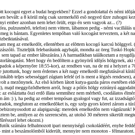
tt kocogni egyet a budai hegyekben? Ezzel a gondolattal és némi idõjárá
n bevált: a 8 körül még csak szemerkélõ esõ negyed tízre zuhogni kezd
yi ember azonban nem lehet õrült, ergo én sem vagyok az... (?)
óra, pulzusmérõ, telefon) nem vittem, lábamon pedig - némi vacillálás ut
 meg is bántam. Egyenletes tempóban való kocogást terveztem, a két nag
özbeiktatásával.
am meg az emelkedõt, ellentétben az elõttem kocogó karcsú hölggyel. (Na
ozzászóló. Tiszteljük felebarátaink agybaját, mondta az öreg Tuskó Ho
sem tapad az ember lábszárára.) A harmadikban találkoztam a nyugdíja
ostorlátogatást. Mert hogy én bedõltem a gyönyörû idõjós hölgynek, aki 
 tapadok a képernyõre 18:55-kor), az rendben van, na de mi a helyzet a 7
 jutottunk, hogy nem érdemes a két nagy emelkedõ megfutásával kínlódni
inkább teljes sebességgel zúgtam lefelé (el is ment a légzés rendesen)
lt a mezõnynek. Az elsõ körben látott kutya-gazda páros esetében eldõl
st), majd meggyõzõdhettem arról, hogy a pólós hölgy ezirányú aggodalma
esõáztatta õszi erdõ illata semmihez nem mérhetõ, csodálatos élményt ny
em ám :) ), ha pedig az ember tempósan gyalogol vagy fut, az izzadságtó
leadok, megfutom az emelkedõket is, egy szép gyors körrel zárom a túrát
a bebizonyosodott az alapigazság: meredek emelkedõn nem vágtázunk! Ki
ztem be, amilyen az én szerencsém, az utolsó 30 méteren sikerült megte
ûrésszel lehet okozni.)
utók számára felhalmozott ipari mennyiségû csokoládéért, enyhe feddés
 mint a beszámolómból kiderült, mennyire nem monoton - félmaratont.