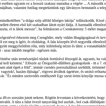
tott esetben ugyanis ez a hosszú szakasz maradna a végére ... A második
májában, valamint futólag megtekintünk egy látványos bemutatót a tele
i, mindkettõben "a drága szép alföld hûséges lakója" tollászkodik. Kiss
ellett életem elsõ két szabadban látott nyári lúdja. A harmadik ellenõr
ta, el is látok messze", ha felmászom a Csonkatorony 5 méter magas 
ogút végeztével érkezem meg Csengõdre, mely vidám libagágogással és k
l ezt meg is ígéri, és eloldalog. A falu közepén lévõ negyedik ellenõrzõ
gyütt meggyõzõdöm róla, mily különbség nézni és látni: a vonatablakból
i - azaz inkább megélni - egészen más.
 érintése után természetjáró túránk bortúrává lényegül át, ugyanis, ha 
ral kell kiönteni." Elõször az Öregszõlõ-dûlõben gyalogolunk - itt a 7. e
pam alatt égett a föld", immár csendes poroszkálássá szelídült, örömme
 vagytok!, hazám ifjúsága", rögvest átváltok ügetésre, és utolsó erõtarta
vár. "És minden szenvedés emlékzetét Egy szent öröm könyûje mossa s
t a 49-es sorszám jutott nekem. Rögtön levontam a következtetést, hogy
valót. A túra a falut övezõ tanyavilág hol aszfalt-, hol csak dûlõútja