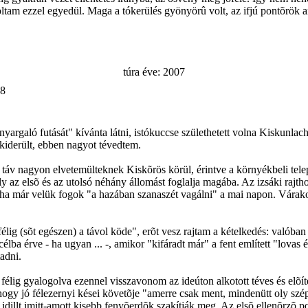
ltam ezzel egyedül. Maga a tókerülés gyönyörû volt, az ifjú pontõrök ar
túra éve: 2007
08
k nyargaló futását" kívánta látni, istókuccse születhetett volna Kisku
kiderült, ebben nagyot tévedtem.
táv nagyon elvetemülteknek Kiskõrös körül, érintve a környékbeli tele
 az elsõ és az utolsó néhány állomást foglalja magába. Az izsáki rajth
 ha már velük fogok "a hazában szanaszét vagálni" a mai napon. Várakoz
lig (sõt egészen) a távol köde", erõt vesz rajtam a kételkedés: valóba
a érve - ha ugyan ... -, amikor "kifáradt már" a fent említett "lovas
adni.
- félig gyalogolva ezennel visszavonom az ideúton alkotott téves és elõ
hogy jó félezernyi kései követõje "amerre csak ment, mindenütt oly szép
idillt imitt-amott kisebb fenyõerdõk szakítják meg. Az elsõ ellenõrzõ p