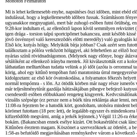
Monoton Félmaraton
Mi is lehet kellemesebb enyhe, napsütéses õszi idõben, mint ebéd elõ
indulással, hogy a legkellemesebb idõben fussak. Számításom fényese
ugyanakkor megnyugtató, mert bár zuhogó esõben futni õrültség, enn
9:28-kor indultam el, az ellenõrzõ lapon kívül semmilyen rekvizitet (
igen drága - torsion talpú sportcipõmet bakancsra, amit késõbb kissé
jövõ ösvénnyel való keresztezõdés elõtti meredély) való gyaloglás k
Elsõ kör, kutyás hölgy. Melyikük bírja jobban? Csak azért sem futott
találkoztam a pólóra vetkõzött hölggyel, aki feltehetõen az elõzõ h
nyárias színû rövidnadrágomon. (Melynek nagy elõnye, hogy átázva 
sétálóként az ellenkezõ irányba mentek. Jól kiválasztották ezt a kol
láthatatlan melltartóban tudatta velünk a jó idõt (azóta is orrommal
körig, ahol egy kitûnõ tempóban futó maratonista úrral megegyezésre
kidolgoztam: az elsõ kör óvatoskodása, a folyamatos fékezés helyett 
normál tempómra - s lõn. Az ötödik körben már nagy része ismerõs vo
már teljesítménytúrát gazdája hátizsákjában pihegve befejezõ kutyu
csendesedõ esõben elõbukkanó rengeteg kisgyerek. Kedvcsinálónak: az 
vizuális szépsége (ez persze nem a búék túra reklámja akar lenni, n
11:08-ra fejeztem be a hatodik kört, gondoltam, utolsóra mindent be
körömet futottam (18 perc lett), de legalább egyszer és mindenkorr
kifizetõdõbb megvárni, amíg a jerkék lejönnek.) Végül 11:26-ra érke
bokám. (Bakancsban ennek esélye kizárt. Ott bokasérülést csak láncf
Kitûnõen éreztem magam. Köszönet a szervezõknek az ötletért, a bef
1:58-as befutóidõ megjavításában reménykedve várom a következõ -