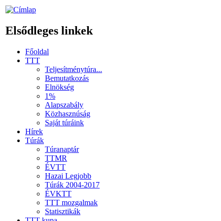
Elsődleges linkek
Főoldal
TTT
Teljesítménytúra...
Bemutatkozás
Elnökség
1%
Alapszabály
Közhasznúság
Saját túráink
Hírek
Túrák
Túranaptár
TTMR
ÉVTT
Hazai Legjobb
Túrák 2004-2017
ÉVKTT
TTT mozgalmak
Statisztikák
TTT kupa