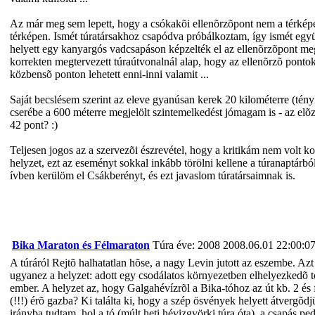
Az már meg sem lepett, hogy a csókakõi ellenõrzõpont nem a térképen 
térképen. Ismét túratársakhoz csapódva próbálkoztam, így ismét együt
helyett egy kanyargós vadcsapáson képzelték el az ellenõrzõpont megkö
korrekten megtervezett túraútvonalnál alap, hogy az ellenõrzõ pontok
közbensõ ponton lehetett enni-inni valamit ...
Saját becslésem szerint az eleve gyanúsan kerek 20 kilométerre (tén
cserébe a 600 méterre megjelölt szintemelkedést jómagam is - az elõz
42 pont? :)
Teljesen jogos az a szervezõi észrevétel, hogy a kritikám nem volt ko
helyzet, ezt az eseményt sokkal inkább törölni kellene a túranaptár
ívben kerülöm el Csákberényt, és ezt javaslom túratársaimnak is.
Bika Maraton és Félmaraton
Túra éve: 2008
2008.06.01 22:00:0
A túráról Rejtõ halhatatlan hõse, a nagy Levin jutott az eszembe. Azt 
ugyanez a helyzet: adott egy csodálatos környezetben elhelyezkedõ tó,
ember. A helyzet az, hogy Galgahévízrõl a Bika-tóhoz az út kb. 2 és
(!!!) érõ gazba? Ki találta ki, hogy a szép ösvények helyett átvergõ
irányba tudtam, hol a tó (múlt heti hévizgyörki túra óta), a csapás p