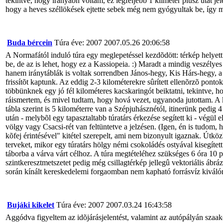
tekintve, hogy irányabn voltam, ez legfeljebb 1 kliméter plusz utat je
hogy a heves széllökések ejtette sebek még nem gyógyultak be, így min
Buda bércein
Túra éve: 2007
2007.05.26 20:06:58
A Normafától induló túra egy meglepetéssel kezdõdött: térkép helyett
be, de az is lehet, hogy ez a Kassiopeia. :) Maradt a mindig veszélyes
hanem iránytáblák is voltak sorrendben János-hegy, Kis Hárs-hegy, a
frissítõt kaptunk. Az eddig 2-3 kilométerekre sûrített ellenõrzõ ponto
többünknek egy jó fél kilométeres kacskaringót beiktatni, tekintve, ho
ráismertem, és mivel tudtam, hogy hová vezet, ugyanoda jutottam. A 
tábla szerint is 5 kilométerre van a Szépjuhásznétól, itinerünk pedig
után - melybõl egy tapasztaltabb túratárs érkezése segített ki - végü
völgy vagy Csacsi-rét van feltüntetve a jelzésen. (Igen, én is tudom,
kõfej érintésével" kitétel szerepelt, ami nem bizonyult igaznak. Útk
terveket, mikor egy túratárs hölgy némi csokoládés ostyával kisegítet
táborba a várva várt célhoz. A túra megtételéhez szükséges 6 óra 10 p
szintkeresztmetszetet pedig még csillagtérkép jellegû vektoriális ábr
során kínált kereskedelemi forgaomban nem kapható forrásvíz kiváló
Bujáki kikelet
Túra éve: 2007
2007.03.24 16:43:58
Aggódva figyeltem az idõjárásjelentést, valamint az autópályán szaak