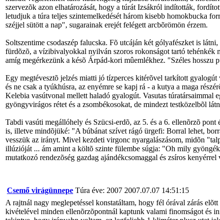
szervezõk azon elhatározását, hogy a túrát Izsákról indították, fordí
letudjuk a túra teljes szintemelkedését három kisebb homokbucka for
széjjel sütött a nap", sugarainak erejét felégett arcbõrömön érzem.
Soltszentime csodaszép falucska. Fõ utcáján két gólyafészket is látn
fürdõzõ, a vízibivalyokkal nyilván szoros rokonságot tartó tehénkék m
amíg megérkezünk a késõ Árpád-kori mûemlékhez. "Széles hosszu pusz
Egy megtévesztõ jelzés miatti jó tízperces kitérõvel tarkított gyal
és ne csak a tyúkhúsra, az enyémre se kapj rá - a kutya a maga részérõ
Kelebia vasútvonal mellett haladó gyalogút. Vasutas túratársaimmal e
gyöngyvirágos rétet és a zsombékosokat, de mindezt testközelbõl látn
Tabdi vasúti megállóhely és Szücsi-erdõ, az 5. és a 6. ellenõrzõ pont
is, illetve mindõjüké: "A búbánat szívet rágó ürgefi: Borral lehet, bor
vesszük az irányt. Mivel kezdeti virgonc nyargalászásom, midõn "tal
illúzióját ... ám amint a költõ szinte fülembe súgja: "Oh mily gyöngék
mutatkozó rendezõség gazdag ajándékcsomaggal és zsíros kenyérrel 
Csemő virágünnepe
Túra éve: 2007
2007.07.07 14:51:15
A rajtnál nagy meglepetéssel konstatáltam, hogy fél órával zárás elõt
kivételével minden ellenõrzõpontnál kaptunk valami finomságot és inni