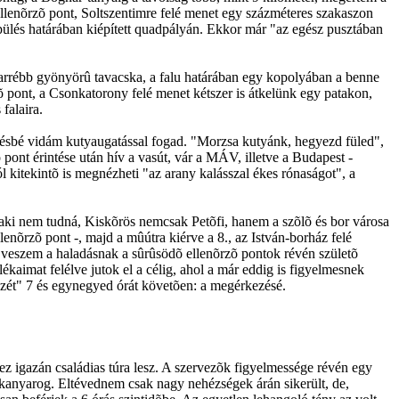
 ellenõrzõ pont, Soltszentimre felé menet egy százméteres szakaszon
pülés határában kiépített quadpályán. Ekkor már "az egész pusztában
é arrébb gyönyörû tavacska, a falu határában egy kopolyában a benne
zõ pont, a Csonkatorony felé menet kétszer is átkelünk egy patakon,
falaira.
evésbé vidám kutyaugatással fogad. "Morzsa kutyánk, hegyezd füled",
 pont érintése után hív a vasút, vár a MÁV, illetve a Budapest -
 kitekintõ is megnézheti "az arany kalásszal ékes rónaságot", a
valaki nem tudná, Kiskõrös nemcsak Petõfi, hanem a szõlõ és bor városa
llenõrzõ pont -, majd a mûútra kiérve a 8., az István-borház felé
l veszem a haladásnak a sûrûsödõ ellenõrzõ pontok révén születõ
lékaimat felélve jutok el a célig, ahol a már eddig is figyelmesnek
zét" 7 és egynegyed órát követõen: a megérkezésé.
 ez igazán családias túra lesz. A szervezõk figyelmessége révén egy
in kanyarog. Eltévednem csak nagy nehézségek árán sikerült, de,