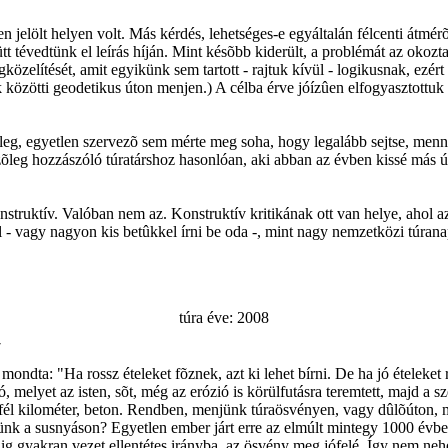
jelölt helyen volt. Más kérdés, lehetséges-e egyáltalán félcenti átmér
t tévedtünk el leírás híján. Mint késõbb kiderült, a problémát az okoz
zelítését, amit egyikünk sem tartott - rajtuk kívül - logikusnak, ezért
 közötti geodetikus úton menjen.) A célba érve jóízûen elfogyasztottuk
yleg, egyetlen szervezõ sem mérte meg soha, hogy legalább sejtse, men
õleg hozzászóló túratárshoz hasonlóan, aki abban az évben kissé más útv
nstruktív. Valóban nem az. Konstruktív kritikának ott van helye, ahol az 
ból - vagy nagyon kis betûkkel írni be oda -, mint nagy nemzetközi tú
túra éve: 2008
7
mondta: "Ha rossz ételeket fõznek, azt ki lehet bírni. De ha jó ételeket 
 melyet az isten, sõt, még az erózió is körülfutásra teremtett, majd a s
 fél kilométer, beton. Rendben, menjünk túraösvényen, vagy dûlõúton, 
djünk a susnyáson? Egyetlen ember járt erre az elmúlt mintegy 1000 évb
edig gyakran vezet ellentétes irányba, az ösvény meg jófelé. Így nem nehé