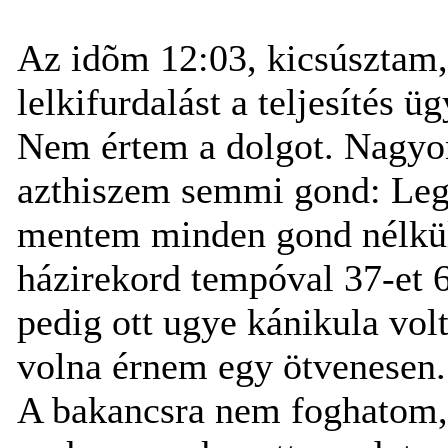
Az idõm 12:03, kicsúsztam,
lelkifurdalást a teljesítés üg
Nem értem a dolgot. Nagyo
azthiszem semmi gond: Legu
mentem minden gond nélkül 
házirekord tempóval 37-et 6
pedig ott ugye kánikula volt
volna érnem egy ötvenesen.
A bakancsra nem foghatom, 