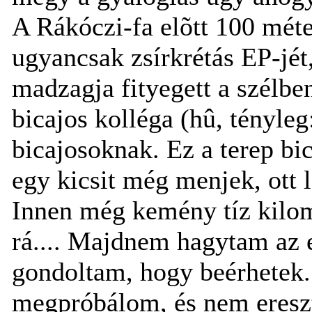
A Rákóczi-fa elõtt 100 mét
ugyancsak zsírkrétás EP-jét,
madzagja fityegett a szélben
bicajos kolléga (hû, tényle
bicajosoknak. Ez a terep bica
egy kicsit még menjek, ott l
Innen még kemény tíz kilom
rá.... Majdnem hagytam az 
gondoltam, hogy beérhetek.
megpróbálom, és nem ereszt