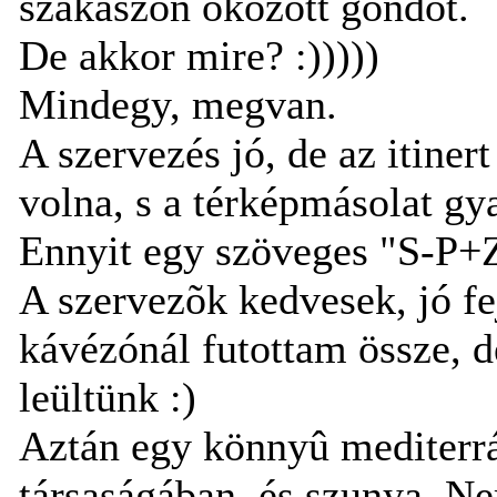
szakaszon okozott gondot.
De akkor mire? :)))))
Mindegy, megvan.
A szervezés jó, de az itiner
volna, s a térképmásolat gya
Ennyit egy szöveges "S-P+Z+
A szervezõk kedvesek, jó f
kávézónál futottam össze, d
leültünk :)
Aztán egy könnyû mediterrá
társaságában, és szunya. Nem