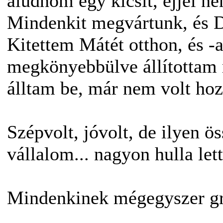
aludnom egy kicsit, éjjel n
Mindenkit megvártunk, és Di
Kitettem Mátét otthon, és 
megkönyebbülve állítottam 
álltam be, már nem volt ho
Szépvolt, jóvolt, de ilyen ö
vállalom... nagyon hulla let
Mindenkinek mégegyszer gra