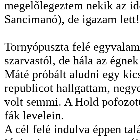
megelõlegeztem nekik az id
Sancimanó), de igazam lett!
Tornyópuszta felé egyvalam
szarvastól, de hála az égne
Máté próbált aludni egy kic
republicot hallgattam, negy
volt semmi. A Hold pofozott
fák levelein.
A cél felé indulva éppen ta