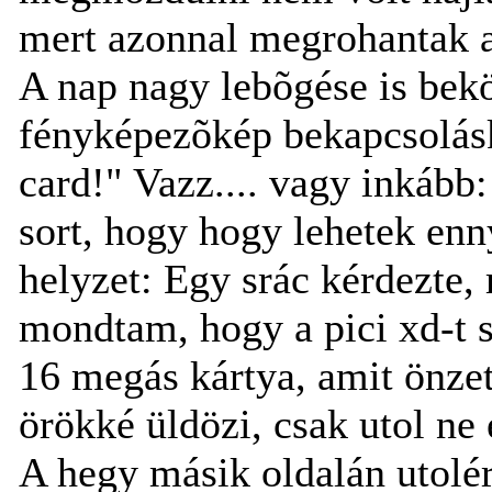
mert azonnal megrohantak 
A nap nagy lebõgése is bekö
fényképezõkép bekapcsolásko
card!" Vazz.... vagy inkáb
sort, hogy hogy lehetek enn
helyzet: Egy srác kérdezte,
mondtam, hogy a pici xd-t sz
16 megás kártya, amit önzet
örökké üldözi, csak utol ne é
A hegy másik oldalán utolé