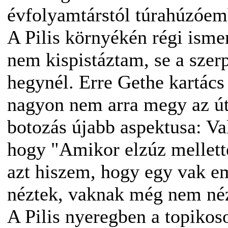
évfolyamtárstól túrahúzóemb
A Pilis környékén régi isme
nem kispistáztam, se a szerp
hegynél. Erre Gethe kartács 
nagyon nem arra megy az út
botozás újabb aspektusa: V
hogy "Amikor elzúz mellett
azt hiszem, hogy egy vak em
néztek, vaknak még nem nézt
A Pilis nyeregben a topiko