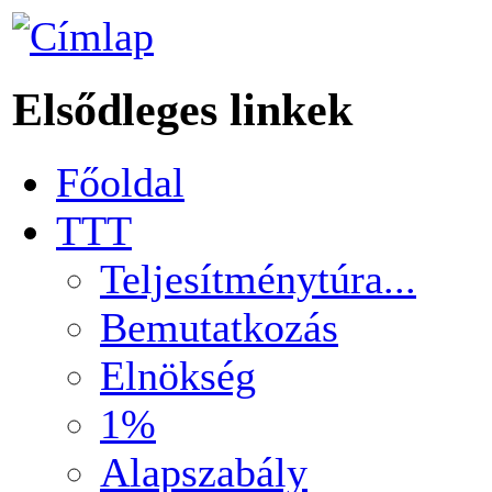
Elsődleges linkek
Főoldal
TTT
Teljesítménytúra...
Bemutatkozás
Elnökség
1%
Alapszabály