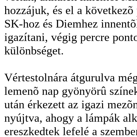
hozzájuk, és el a következõ 
SK-hoz és Diemhez innentõl 
igazítani, végig percre ponto
különbséget.
Vértestolnára átgurulva még
lemenõ nap gyönyörû színekr
után érkezett az igazi mezõn
nyújtva, ahogy a lámpák al
ereszkedtek lefelé a szembe