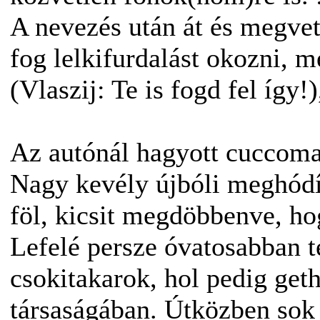
A nevezés után át és megve
fog lelkifurdalást okozni, m
(Vlaszij: Te is fogd fel így!
Az autónál hagyott cuccomat
Nagy kevély újbóli meghódít
föl, kicsit megdöbbenve, ho
Lefelé persze óvatosabban 
csokitakarok, hol pedig get
társaságában. Útközben sok 