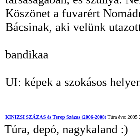
Köszönet a fuvarért Nomádna
Bácsinak, aki velünk utazot
bandikaa
UI: képek a szokásos helyen
KINIZSI SZÁZAS és Terep Százas (2006-2008)
Túra éve: 2005
Túra, depó, nagykaland :)