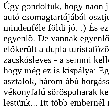
Úgy gondoltuk, hogy naon jó
autó csomagtartójából osztj
mindenféle földi jó. :) És e
egyenlõ. De vannak egyenlõ
elõkerült a dupla turistafõzõ
zacskósleves - a semmi kellõ
hogy még ez is kispálya: E
asztalok, háromlábú horgáss
vékonyfalú söröspoharak ker
lestünk... Itt több embernél