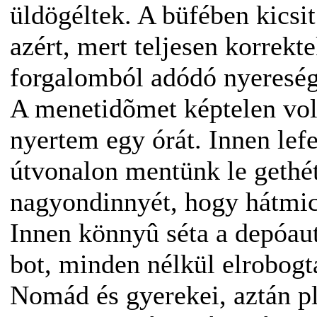
üldögéltek. A büfében kicsi
azért, mert teljesen korrekt
forgalomból adódó nyereség
A menetidõmet képtelen vol
nyertem egy órát. Innen lefe
útvonalon mentünk le gethét
nagyondinnyét, hogy hátmi
Innen könnyû séta a depóaut
bot, minden nélkül elrobogt
Nomád és gyerekei, aztán p