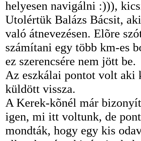
helyesen navigálni :))), kic
Utolértük Balázs Bácsit, ak
való átnevezésen. Elõre sz
számítani egy több km-es bo
ez szerencsére nem jött be.
Az eszkálai pontot volt aki
küldött vissza.
A Kerek-kõnél már bizonyít
igen, mi itt voltunk, de pon
mondták, hogy egy kis odavi