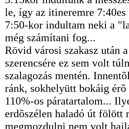
le, így az itineremre 7:40es
7:50-kor indultam neki a "l
még számítani fog...
Rövid városi szakasz után a
szerencsére ez sem volt túl
szalagozás mentén. Innentõl
ránk, sokhelyütt bokáig érõ
110%-os páratartalom... Ily
erdõszélen haladó út fölött 
megmozdulni nem volt hajla