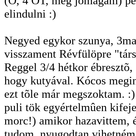
(Õ, 4 OT, meg jómagam) pén
elindulni :)
Negyed egykor szunya, 3man
visszament Révfülöpre "társa
Reggel 3/4 hétkor ébresztõ,
hogy kutyával. Kócos megint
ezt tõle már megszoktam. :)
puli tök egyértelmûen kifeje
morc!) amikor hazavittem, 
tudom, nyugodtan vihetném 