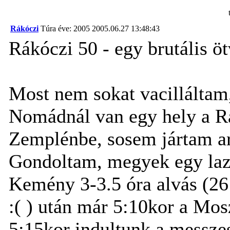
Rákóczi
Túra éve: 2005
2005.06.27 13:48:43
Rákóczi 50 - egy brutális ö
Most nem sokat vacilláltam,
Nomádnál van egy hely a R
Zemplénbe, sosem jártam ar
Gondoltam, megyek egy laza
Kemény 3-3.5 óra alvás (26
:( ) után már 5:10kor a Mo
5:15kor indultunk a messzes