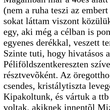
(nem a ruha teszi az embert
sokat láttam viszont közülük
egy, aki még a célban is po
egyenes derékkal, veszett t
Szinte tuti, hogy hivatásos a
Péliföldszentkereszten szív
résztvevõként. Az öregotth
csendes, kristálytiszta leve
Kipakoltunk, és vártuk a tt
voltak, akiknek innentõl Mi