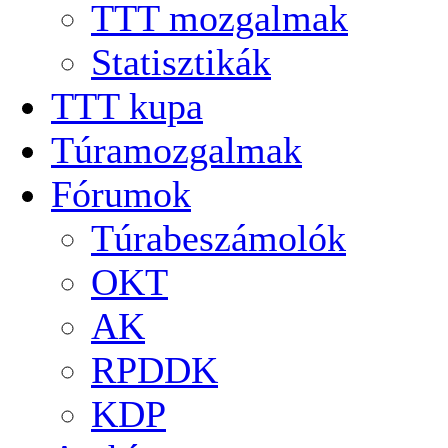
TTT mozgalmak
Statisztikák
TTT kupa
Túramozgalmak
Fórumok
Túrabeszámolók
OKT
AK
RPDDK
KDP