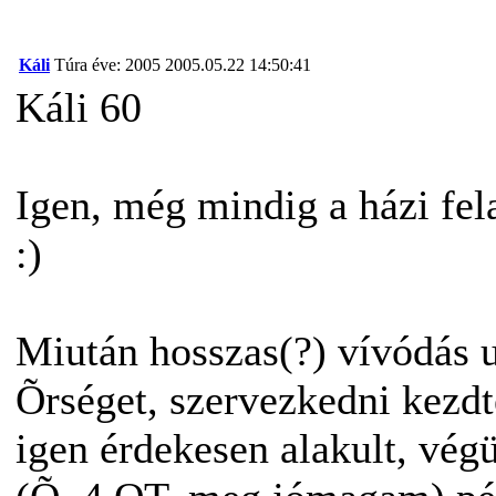
Káli
Túra éve: 2005
2005.05.22 14:50:41
Káli 60
Igen, még mindig a házi fela
:)
Miután hosszas(?) vívódás 
Õrséget, szervezkedni kezdt
igen érdekesen alakult, vég