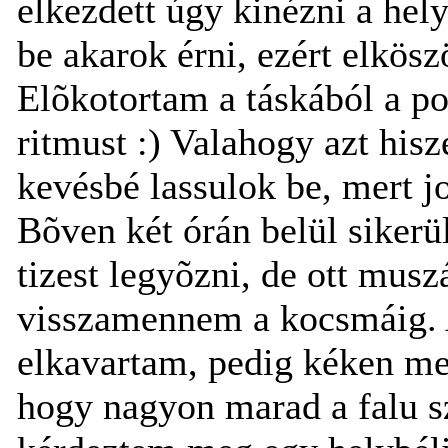
elkezdett úgy kinézni a hel
be akarok érni, ezért elkös
Elõkotortam a táskából a po
ritmust :) Valahogy azt his
kevésbé lassulok be, mert j
Bõven két órán belül siker
tizest legyõzni, de ott mus
visszamennem a kocsmáig.
elkavartam, pedig kéken men
hogy nagyon marad a falu sz