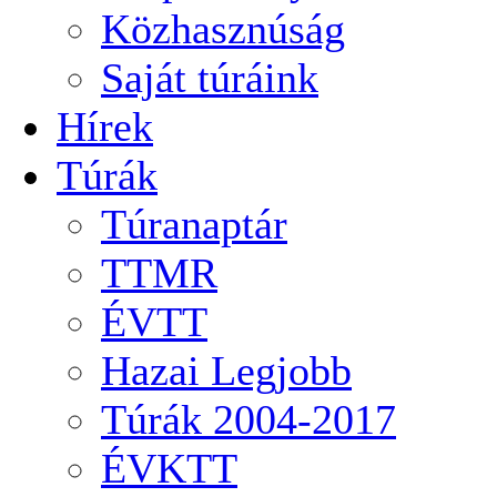
Közhasznúság
Saját túráink
Hírek
Túrák
Túranaptár
TTMR
ÉVTT
Hazai Legjobb
Túrák 2004-2017
ÉVKTT