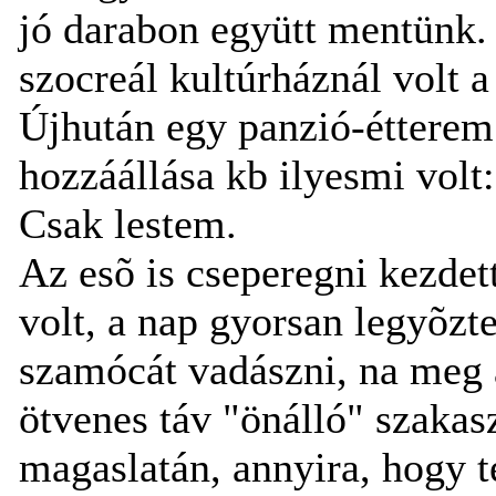
jó darabon együtt mentünk.
szocreál kultúrháznál volt a
Újhután egy panzió-étterem 
hozzáállása kb ilyesmi volt:
Csak lestem.
Az esõ is cseperegni kezdett
volt, a nap gyorsan legyõzte
szamócát vadászni, na meg a
ötvenes táv "önálló" szakas
magaslatán, annyira, hogy té