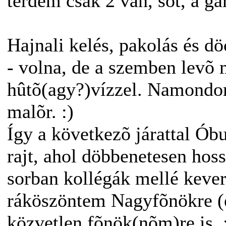
térdem csak 2 van, sõt, a gar
Hajnali kelés, pakolás és dö
- volna, de a szemben levõ m
hûtõ(agy?)vízzel. Namondom
malõr. :)
Így a következõ járattal Ób
rajt, ahol döbbenetesen hoss
sorban kollégák mellé keve
ráköszöntem Nagyfõnökre (e
közvetlen fõnök(nõm)re is. 