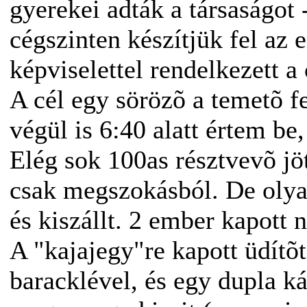
gyerekei adták a társaságot 
cégszinten készítjük fel az 
képviselettel rendelkezett a
A cél egy sörözõ a temetõ f
végül is 6:40 alatt értem be,
Elég sok 100as résztvevõ jött
csak megszokásból. De olyan 
és kiszállt. 2 ember kapott n
A "kajajegy"re kapott üdítõ
baracklével, és egy dupla k