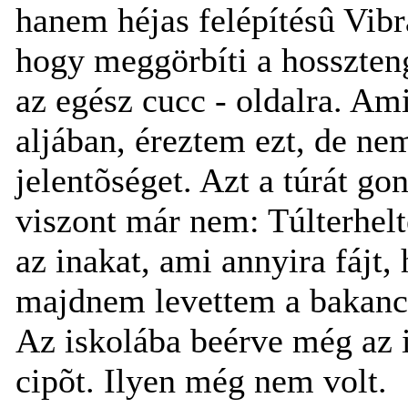
hanem héjas felépítésû Vibr
hogy meggörbíti a hosszten
az egész cucc - oldalra. Am
aljában, éreztem ezt, de ne
jelentõséget. Azt a túrát go
viszont már nem: Túlterhelt
az inakat, ami annyira fájt,
majdnem levettem a bakancs
Az iskolába beérve még az it
cipõt. Ilyen még nem volt.