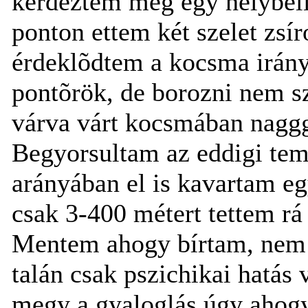
kérdeztem meg egy helybélit
ponton ettem két szelet zsí
érdeklõdtem a kocsma iránya 
pontõrök, de borozni nem s
várva várt kocsmában naggggg
Begyorsultam az eddigi tem
arányában el is kavartam egy
csak 3-400 métert tettem rá 
Mentem ahogy bírtam, nem 
talán csak pszichikai hatás
megy a gyaloglás úgy ahog