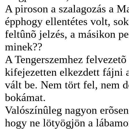
A piroson a szalagozás a Ma
épphogy ellentétes volt, sok
feltûnõ jelzés, a másikon pe
minek??
A Tengerszemhez felvezetõ 
kifejezetten elkezdett fájn
vált be. Nem tört fel, nem d
bokámat.
Valószínûleg nagyon erõsen
hogy ne lötyögjön a lábamo