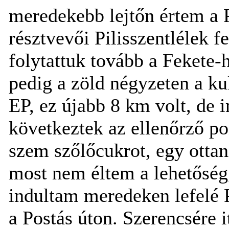
meredekebb lejtőn értem a P
résztvevői Pilisszentlélek 
folytattuk tovább a Fekete-
pedig a zöld négyzeten a kul
EP, ez újabb 8 km volt, de 
következtek az ellenőrző po
szem szőlőcukrot, egy ottan
most nem éltem a lehetőségg
indultam meredeken lefelé P
a Postás úton. Szerencsére i