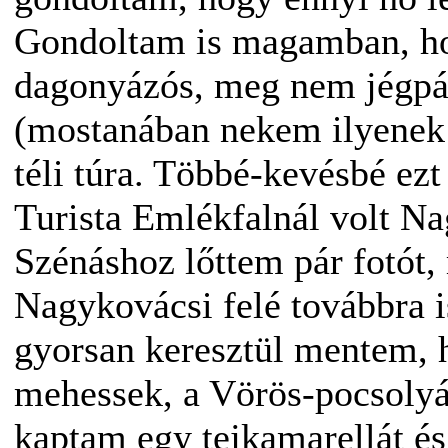
Gondoltam is magamban, ho
dagonyázós, meg nem jégpál
(mostanában nekem ilyenek 
téli túra. Többé-kevésbé ez
Turista Emlékfalnál volt Na
Szénáshoz lőttem pár fotót,
Nagykovácsi felé továbbra i
gyorsan keresztül mentem, 
mehessek, a Vörös-pocsolyán
kaptam egy tejkamarellát és