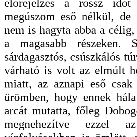
előrejelzés a rossz időt
megúszom eső nélkül, de d
nem is hagyta abba a célig
a magasabb részeken. S
sárdagasztós, csúszkálós tú
várható is volt az elmúlt 
miatt, az aznapi eső csak
ürömben, hogy ennek hála
arcát mutatta, főleg Dobo
megnehezítve ezzel az