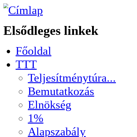
Elsődleges linkek
Főoldal
TTT
Teljesítménytúra...
Bemutatkozás
Elnökség
1%
Alapszabály