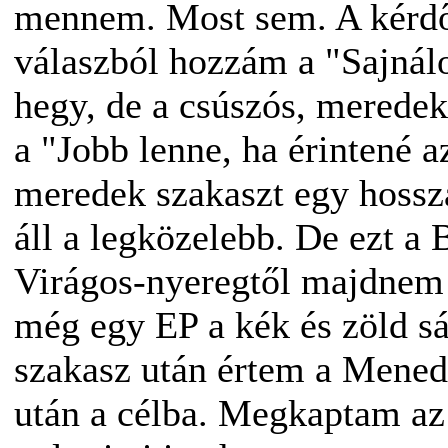
mennem. Most sem. A kérdő
válaszból hozzám a "Sajnál
hegy, de a csúszós, merede
a "Jobb lenne, ha érintené a
meredek szakaszt egy hossza
áll a legközelebb. De ezt a
Virágos-nyeregtől majdnem 
még egy EP a kék és zöld sáv
szakasz után értem a Mened
után a célba. Megkaptam az 