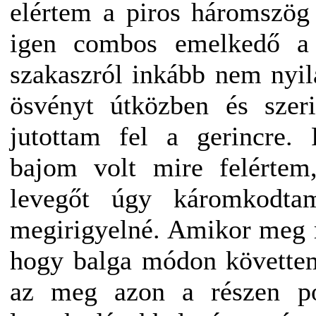
elértem a piros háromszög 
igen combos emelkedő a 
szakaszról inkább nem nyil
ösvényt útközben és sze
jutottam fel a gerincre. 
bajom volt mire felérte
levegőt úgy káromkodta
megirigyelné. Amikor meg 
hogy balga módon követtem
az meg azon a részen po