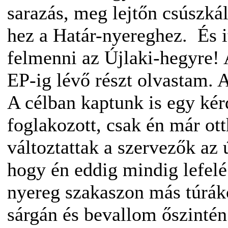
sarazás, meg lejtőn csúszká
hez a Határ-nyereghez. És i
felmenni az Újlaki-hegyre! 
EP-ig lévő részt olvastam. A
A célban kaptunk is egy kérd
foglakozott, csak én már o
változtattak a szervezők az
hogy én eddig mindig lefel
nyereg szakaszon más túrák
sárgán és bevallom őszintén