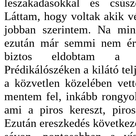
leszakadásokkal és csúsz
Láttam, hogy voltak akik v
jobban szerintem. Na min
ezután már semmi nem érd
biztos eldobtam a sz
Prédikálószéken a kilátó tel
a közvetlen közelében vet
mentem fel, inkább rongyo
ami a piros kereszt, piro
Ezután ereszkedés következe