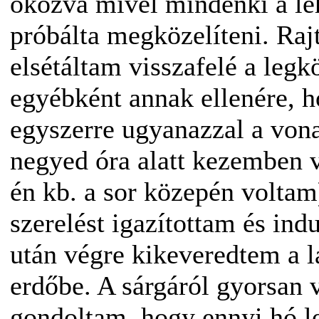
okozva mivel mindenki a le
próbálta megközelíteni. Raj
elsétáltam visszafelé a legk
egyébként annak ellenére, 
egyszerre ugyanazzal a vonat
negyed óra alatt kezemben vo
én kb. a sor közepén volta
szerelést igazítottam és ind
után végre kikeveredtem a la
erdőbe. A sárgáról gyorsan v
gondoltam, hogy ennyi hó le