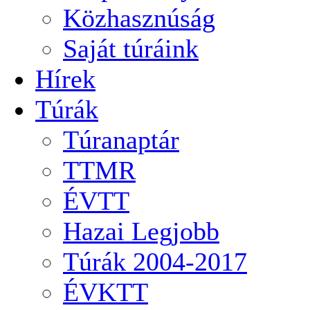
Közhasznúság
Saját túráink
Hírek
Túrák
Túranaptár
TTMR
ÉVTT
Hazai Legjobb
Túrák 2004-2017
ÉVKTT