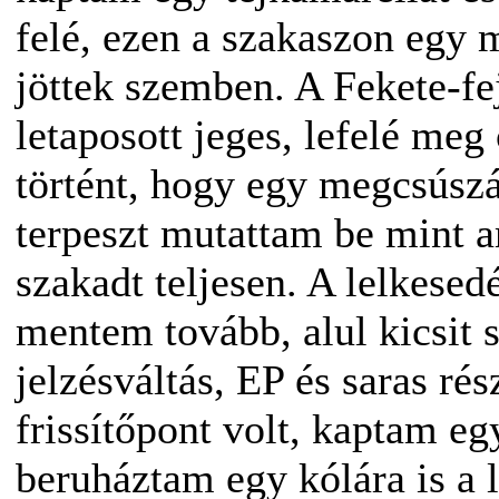
felé, ezen a szakaszon egy 
jöttek szemben. A Fekete-fej
letaposott jeges, lefelé meg 
történt, hogy egy megcsúszá
terpeszt mutattam be mint am
szakadt teljesen. A lelkese
mentem tovább, alul kicsit 
jelzésváltás, EP és saras r
frissítőpont volt, kaptam eg
beruháztam egy kólára is a 