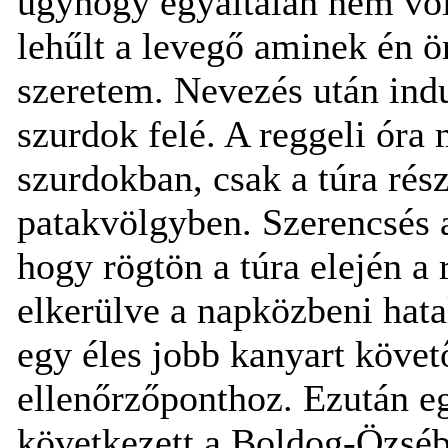
úgyhogy egyáltalán nem volt
lehűlt a levegő aminek én 
szeretem. Nevezés után indu
szurdok felé. A reggeli óra 
szurdokban, csak a túra rész
patakvölgyben. Szerencsés 
hogy rögtön a túra elején a 
elkerülve a napközbeni hat
egy éles jobb kanyart követ
ellenőrzőponthoz. Ezután e
következett a Boldog-Özséb 