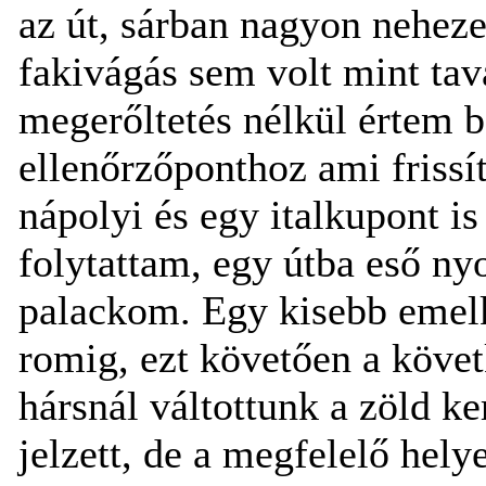
az út, sárban nagyon nehez
fakivágás sem volt mint ta
megerőltetés nélkül értem b
ellenőrzőponthoz ami frissít
nápolyi és egy italkupont i
folytattam, egy útba eső ny
palackom. Egy kisebb emelk
romig, ezt követően a követ
hársnál váltottunk a zöld ke
jelzett, de a megfelelő hely