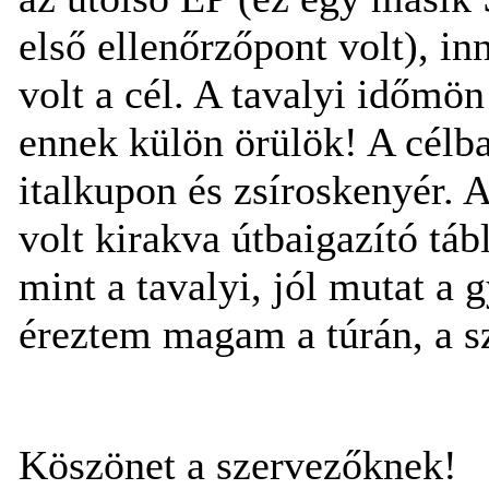
első ellenőrzőpont volt), i
volt a cél. A tavalyi időmö
ennek külön örülök! A célba
italkupon és zsíroskenyér. 
volt kirakva útbaigazító táb
mint a tavalyi, jól mutat a 
éreztem magam a túrán, a sze
Köszönet a szervezőknek!