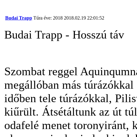
Budai Trapp
Túra éve: 2018
2018.02.19 22:01:52
Budai Trapp - Hosszú táv
Szombat reggel Aquinqumná
megállóban más túrázókkal 
időben tele túrázókkal, Pili
kiűrült. Átsétáltunk az út tú
odafelé menet toronyiránt, 