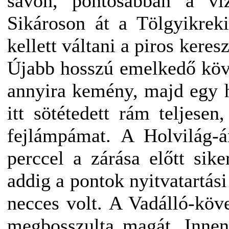
sávon, pontosabban a ví
Sikároson át a Tölgyikrek
kellett váltani a piros kere
Újabb hosszú emelkedő köve
annyira kemény, majd egy 
itt sötétedett rám teljese
fejlámpámat. A Holvilág-á
perccel a zárása előtt si
addig a pontok nyitvatartási
necces volt. A Vadálló-köv
megbosszulta magát. Innen 