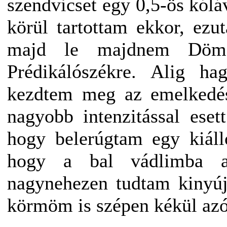
szendvicset egy 0,5-ös kólá
körül tartottam ekkor, ezu
majd le majdnem Dömö
Prédikálószékre. Alig ha
kezdtem meg az emelkedést
nagyobb intenzitással eset
hogy belerúgtam egy kiáll
hogy a bal vádlimba a
nagynehezen tudtam kinyúj
körmöm is szépen kékül azót