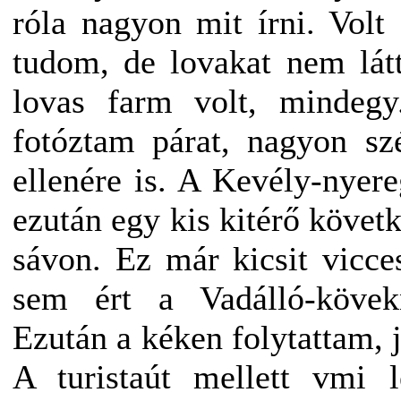
róla nagyon mit írni. Vol
tudom, de lovakat nem lát
lovas farm volt, mindeg
fotóztam párat, nagyon sz
ellenére is. A Kevély-nyere
ezután egy kis kitérő követ
sávon. Ez már kicsit vicce
sem ért a Vadálló-kövekn
Ezután a kéken folytattam,
A turistaút mellett vmi l