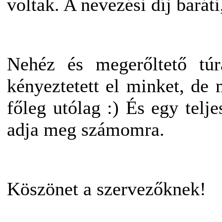
voltak. A nevezési díj baráti
Nehéz és megerőltető túra
kényeztetett el minket, de
főleg utólag :) És egy telj
adja meg számomra.
Köszönet a szervezőknek!