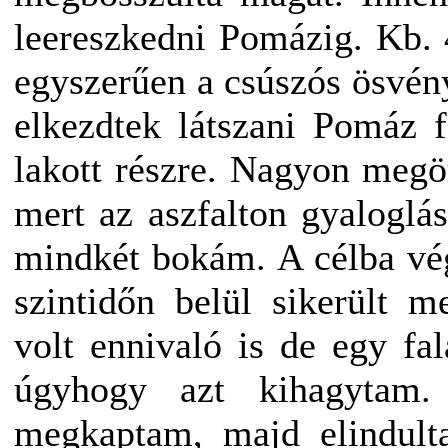
leereszkedni Pomázig. Kb.
egyszerűen a csúszós ösvény
elkezdtek látszani Pomáz 
lakott részre. Nagyon megö
mert az aszfalton gyaloglás
mindkét bokám. A célba vég
szintidőn belül sikerült m
volt ennivaló is de egy fa
úgyhogy azt kihagytam.
megkaptam, majd elindult