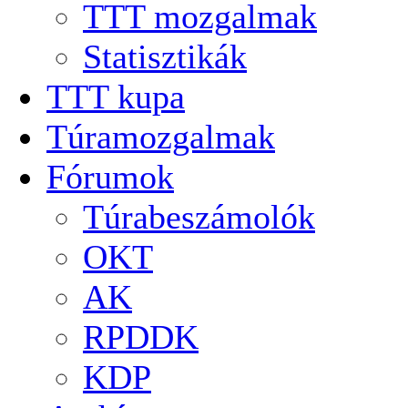
TTT mozgalmak
Statisztikák
TTT kupa
Túramozgalmak
Fórumok
Túrabeszámolók
OKT
AK
RPDDK
KDP