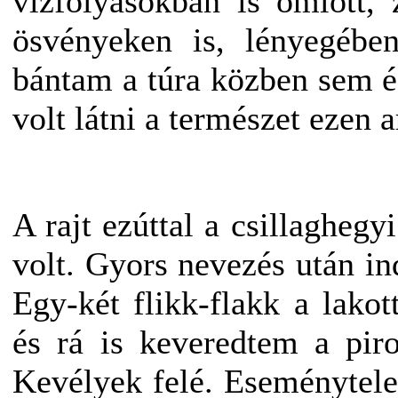
vízfolyásokban is ömlött, 
ösvényeken is, lényegéb
bántam a túra közben sem é
volt látni a természet ezen ar
A rajt ezúttal a csillagheg
volt. Gyors nevezés után in
Egy-két flikk-flakk a lakot
és rá is keveredtem a pir
Kevélyek felé. Eseménytele