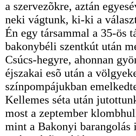
a szervezõkre, aztán egyesé
neki vágtunk, ki-ki a válasz
Én egy társammal a 35-ös tá
bakonybéli szentkút után me
Csúcs-hegyre, ahonnan gyöny
éjszakai esõ után a völgyek
színpompájukban emelkedte
Kellemes séta után jutottun
most a zeptember klombhull
mint a Bakonyi barangolás i