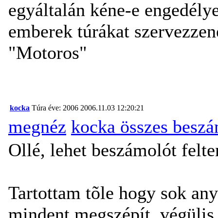
egyáltalán kéne-e engedély
emberek túrákat szervezzen
"Motoros"
kocka
Túra éve: 2006
2006.11.03 12:20:21
megnéz
kocka összes beszá
Ollé, lehet beszámolót felte
Tartottam tõle hogy sok anyá
mindent megszépít, végülis 