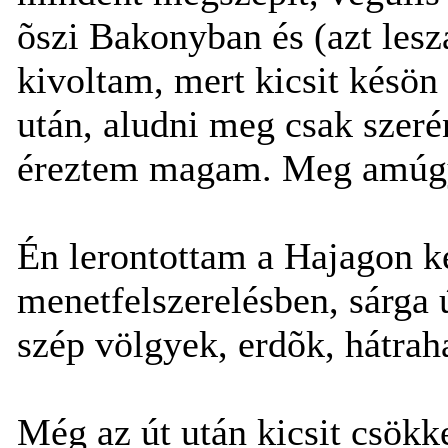
õszi Bakonyban és (azt lesz
kivoltam, mert kicsit késön
után, aludni meg csak szerén
éreztem magam. Meg amúgy
Én lerontottam a Hajagon ke
menetfelszerelésben, sárga 
szép völgyek, erdõk, hátrah
Még az út után kicsit csök