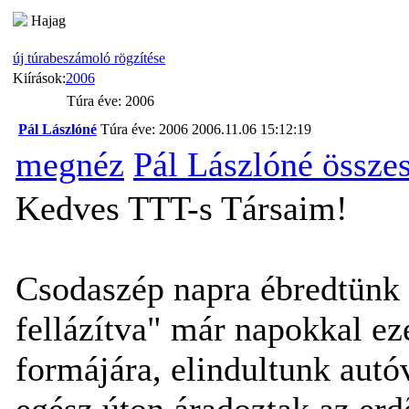
Hajag
új túrabeszámoló rögzítése
Kiírások:
2006
Túra éve: 2006
Pál Lászlóné
Túra éve: 2006
2006.11.06 15:12:19
megnéz
Pál Lászlóné össze
Kedves TTT-s Társaim!
Csodaszép napra ébredtünk 
fellázítva" már napokkal eze
formájára, elindultunk autó
egész úton áradoztak az erd