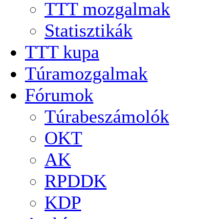
TTT mozgalmak
Statisztikák
TTT kupa
Túramozgalmak
Fórumok
Túrabeszámolók
OKT
AK
RPDDK
KDP