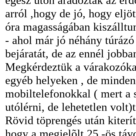
arról ,hogy de jó, hogy eljö
óra magasságában kiszálltun
- ahol már jó néhány túrázó
bejáratát, de az ennél jobb
Megkérdeztük a várakozókat
egyéb helyeken , de mindenk
mobiltelefonokkal ( mert a 
utólérni, de lehetetlen volt)
Rövid töprengés után kiterít
hogy a megjelõlt 25 -ös távo