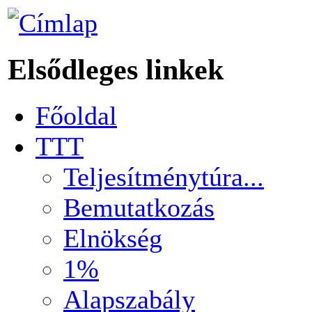
Elsődleges linkek
Főoldal
TTT
Teljesítménytúra...
Bemutatkozás
Elnökség
1%
Alapszabály