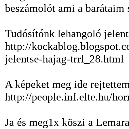
beszámolót ami a barátaim sz
Tudósítónk lehangoló jelent
http://kockablog.blogspot.
jelentse-hajag-trrl_28.html
A képeket meg ide rejtettem
http://people.inf.elte.hu/ho
Ja és meg1x köszi a Lemarad