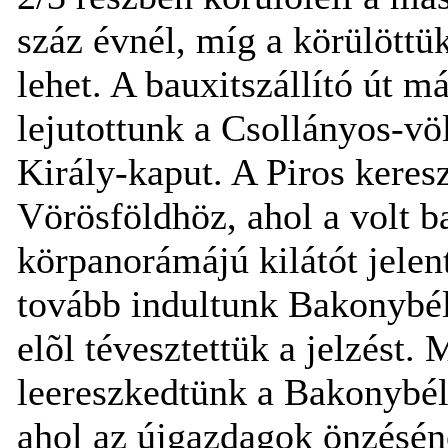
száz évnél, míg a körülöttü
lehet. A bauxitszállító út m
lejutottunk a Csollányos-vö
Király-kaput. A Piros keres
Vörösföldhöz, ahol a volt 
körpanorámájú kilátót jelen
tovább indultunk Bakonybél
elõl tévesztettük a jelzést.
leereszkedtünk a Bakonybél
ahol az újgazdagok önzéséne