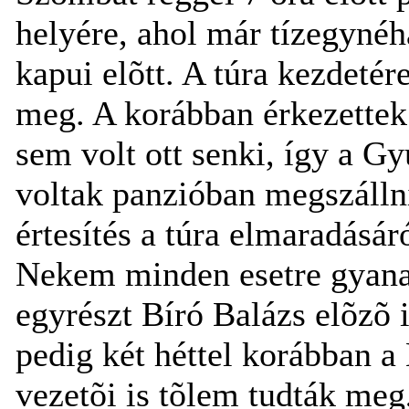
helyére, ahol már tízegynéh
kapui elõtt. A túra kezdeté
meg. A korábban érkezettek
sem volt ott senki, így a Gy
voltak panzióban megszálln
értesítés a túra elmaradásár
Nekem minden esetre gyana
egyrészt Bíró Balázs elõzõ i
pedig két héttel korábban a
vezetõi is tõlem tudták meg,