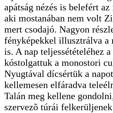
apátság nézés is belefért 
aki mostanában nem volt Zir
mert csodajó. Nagyon részl
fényképekkel illusztrálva a 
is. A nap teljessétételéhez
kóstolgattuk a monostori c
Nyugtával dícsértük a napot
kellemesen elfáradva teleé
Talán meg kellene gondolni
szervezõ túrái felkerüljenek