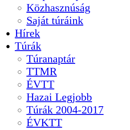
Közhasznúság
Saját túráink
Hírek
Túrák
Túranaptár
TTMR
ÉVTT
Hazai Legjobb
Túrák 2004-2017
ÉVKTT