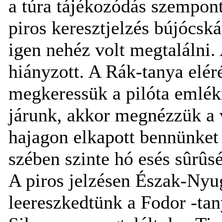
a túra tájékozódás szempont
piros keresztjelzés bújócskát
igen nehéz volt megtalálni.
hiányzott. A Rák-tanya elér
megkeressük a pilóta emlé
járunk, akkor megnézzük a vo
hajagon elkapott bennünket 
szében szinte hó esés sûrûsé
A piros jelzésen Észak-Nyu
leereszkedtünk a Fodor -tan