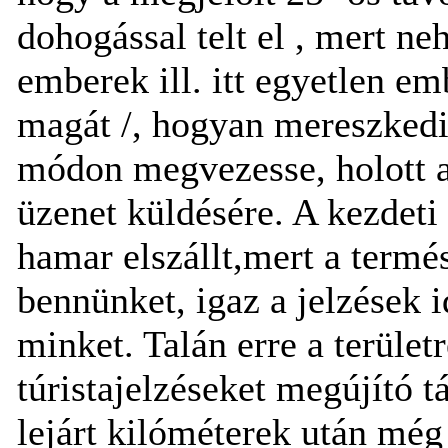
dohogással telt el , mert ne
emberek ill. itt egyetlen em
magát /, hogyan mereszkedik
módon megvezesse, holott a
üzenet küldésére. A kezdet
hamar elszállt,mert a termé
bennünket, igaz a jelzések 
minket. Talán erre a terület
túristajelzéseket megújító t
lejárt kilóméterek után még 