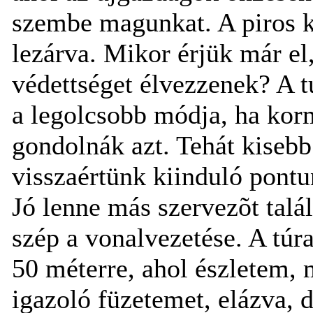
szembe magunkat. A piros k
lezárva. Mikor érjük már el
védettséget élvezzenek? A 
a legolcsobb módja, ha ko
gondolnák azt. Tehát kiseb
visszaértünk kiinduló pont
Jó lenne más szervezõt talá
szép a vonalvezetése. A túra
50 méterre, ahol észletem, 
igazoló füzetemet, elázva, 