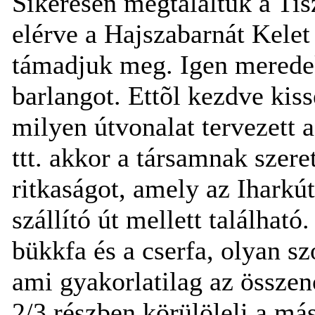
Sikeresen megtaláltuk a Tisz
elérve a Hajszabarnát Kelet 
támadjuk meg. Igen meredek
barlangot. Ettõl kezdve kis
milyen útvonalat tervezett 
ttt. akkor a társamnak szer
ritkaságot, amely az Iharkút
szállító út mellett találhat
bükkfa és a cserfa, olyan sz
ami gyakorlatilag az összen
2/3 részben körülöleli a má