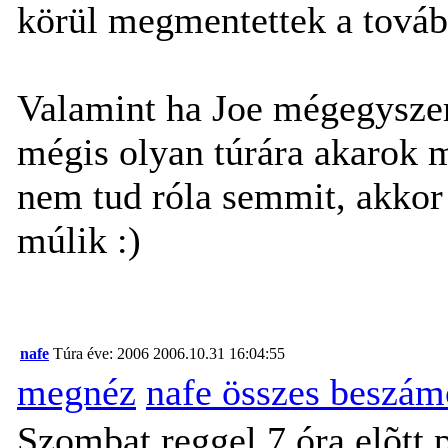
körül megmentettek a tovább
Valamint ha Joe mégegyszer 
mégis olyan túrára akarok m
nem tud róla semmit, akkor
múlik :)
nafe
Túra éve: 2006
2006.10.31 16:04:55
megnéz
nafe összes beszám
Szombat reggel 7 óra elõtt p