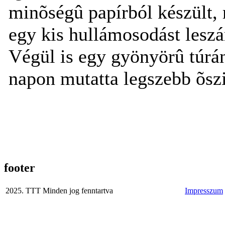
minõségû papírból készült, 
egy kis hullámosodást leszá
Végül is egy gyönyörû túrá
napon mutatta legszebb õszi
footer
2025. TTT Minden jog fenntartva
Impresszum