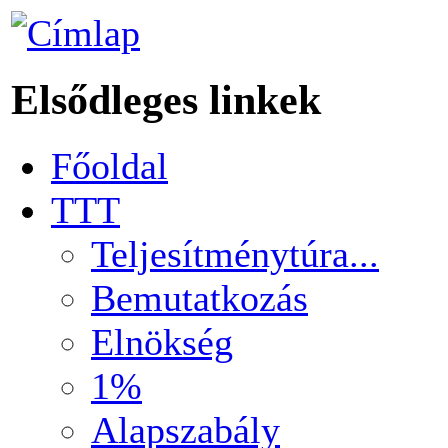
Elsődleges linkek
Főoldal
TTT
Teljesítménytúra...
Bemutatkozás
Elnökség
1%
Alapszabály