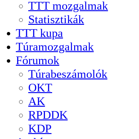
TTT mozgalmak
Statisztikák
TTT kupa
Túramozgalmak
Fórumok
Túrabeszámolók
OKT
AK
RPDDK
KDP