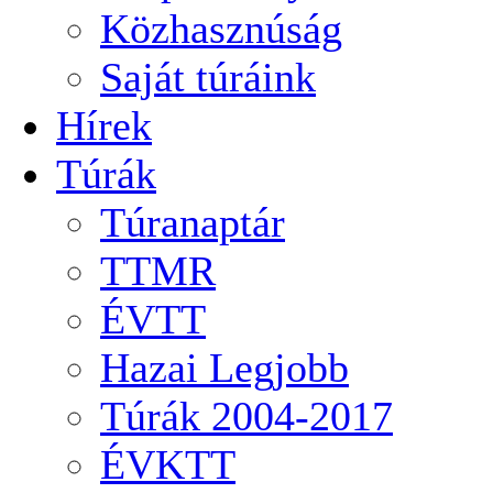
Közhasznúság
Saját túráink
Hírek
Túrák
Túranaptár
TTMR
ÉVTT
Hazai Legjobb
Túrák 2004-2017
ÉVKTT