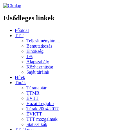
Elsődleges linkek
Főoldal
TTT
Teljesítménytúra...
Bemutatkozás
Elnökség
1%
Alapszabály
Közhasznúság
Saját túráink
Hírek
Túrák
Túranaptár
TTMR
ÉVTT
Hazai Legjobb
Túrák 2004-2017
ÉVKTT
TTT mozgalmak
Statisztikák
TTT kupa