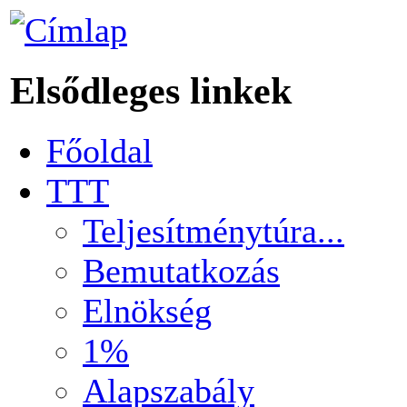
Elsődleges linkek
Főoldal
TTT
Teljesítménytúra...
Bemutatkozás
Elnökség
1%
Alapszabály