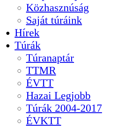
Közhasznúság
Saját túráink
Hírek
Túrák
Túranaptár
TTMR
ÉVTT
Hazai Legjobb
Túrák 2004-2017
ÉVKTT