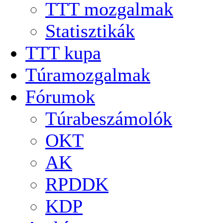
TTT mozgalmak
Statisztikák
TTT kupa
Túramozgalmak
Fórumok
Túrabeszámolók
OKT
AK
RPDDK
KDP