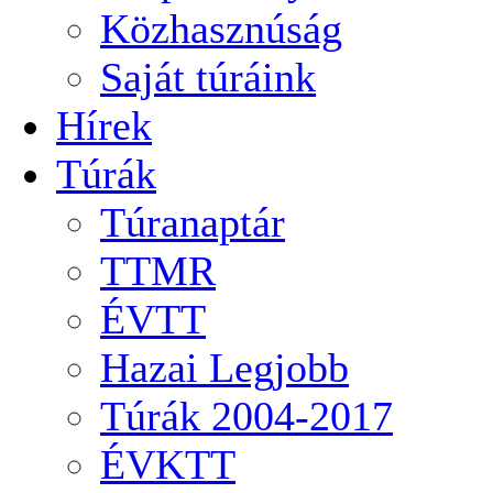
Közhasznúság
Saját túráink
Hírek
Túrák
Túranaptár
TTMR
ÉVTT
Hazai Legjobb
Túrák 2004-2017
ÉVKTT