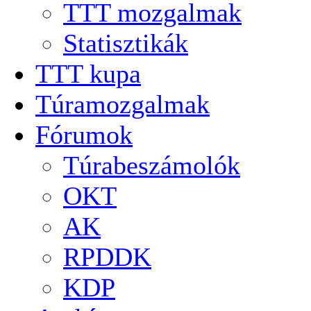
TTT mozgalmak
Statisztikák
TTT kupa
Túramozgalmak
Fórumok
Túrabeszámolók
OKT
AK
RPDDK
KDP