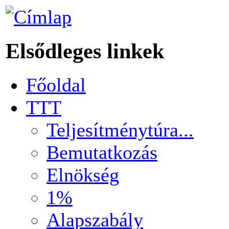
Elsődleges linkek
Főoldal
TTT
Teljesítménytúra...
Bemutatkozás
Elnökség
1%
Alapszabály