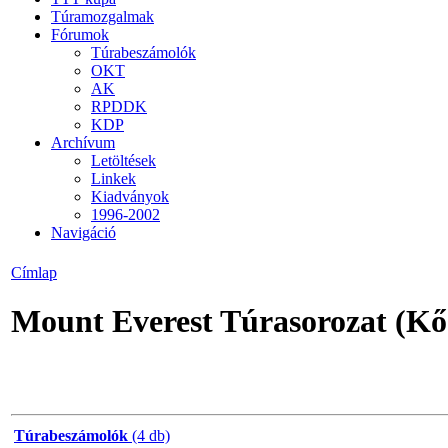
Túramozgalmak
Fórumok
Túrabeszámolók
OKT
AK
RPDDK
KDP
Archívum
Letöltések
Linkek
Kiadványok
1996-2002
Navigáció
Címlap
Mount Everest Túrasorozat (Kő
Túrabeszámolók
(4 db)