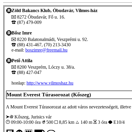
Zöld Bakancs Klub, Óbudavár, Vilmos-ház
8272 Óbudavár, Fő u. 16.
(87) 479-009
Bősz Imre
8220 Balatonalmádi, Veszprémi u. 92.
(88) 431-467, (70) 213-3430
e-mail:
boszimre@freemail.hu
Pető Attila
8200 Veszprém, Lóczy u. 38/a.
(88) 427-047
honlap:
http://www.vilmoshaz.hu
Mount Everest Túrasorozat (Kőszeg)
A Mount Everest Túrasorozat az adott város nevezetességeit, illetve 
Kőszeg, Jurisics vár
09:00-10:00 óra
500
8,85 km
140 m
3 óra
E10/4