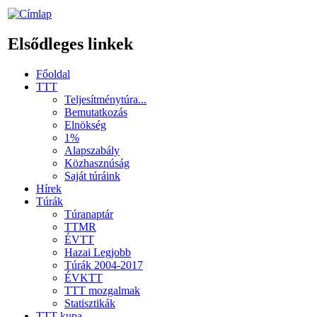
Elsődleges linkek
Főoldal
TTT
Teljesítménytúra...
Bemutatkozás
Elnökség
1%
Alapszabály
Közhasznúság
Saját túráink
Hírek
Túrák
Túranaptár
TTMR
ÉVTT
Hazai Legjobb
Túrák 2004-2017
ÉVKTT
TTT mozgalmak
Statisztikák
TTT kupa