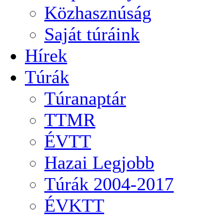
Közhasznúság
Saját túráink
Hírek
Túrák
Túranaptár
TTMR
ÉVTT
Hazai Legjobb
Túrák 2004-2017
ÉVKTT