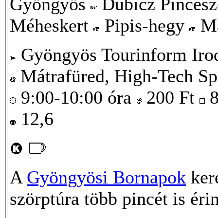
Gyöngyös
Dubicz Pincés
Méheskert
Pipis-hegy
Má
Gyöngyös Tourinform Irod
Mátrafüred, High-Tech Sp
9:00-10:00 óra
200
Ft
8
12,6
A
Gyöngyösi Bornapok
ker
szörptúra több pincét is érin