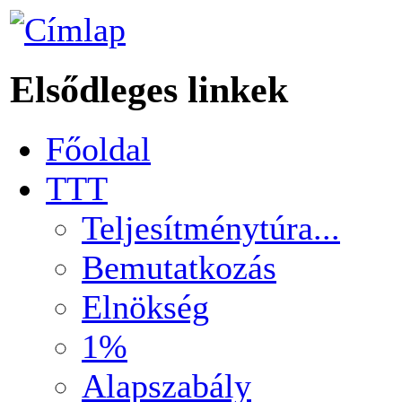
Elsődleges linkek
Főoldal
TTT
Teljesítménytúra...
Bemutatkozás
Elnökség
1%
Alapszabály