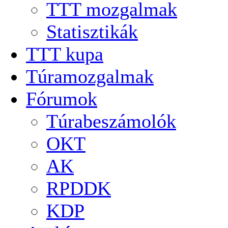
TTT mozgalmak
Statisztikák
TTT kupa
Túramozgalmak
Fórumok
Túrabeszámolók
OKT
AK
RPDDK
KDP