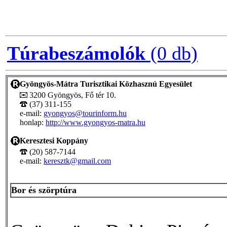
Túrabeszámolók
(0 db)
Gyöngyös-Mátra Turisztikai Közhasznú Egyesület
3200 Gyöngyös, Fő tér 10.
(37) 311-155
e-mail:
gyongyos@tourinform.hu
honlap:
http://www.gyongyos-matra.hu
Keresztesi Koppány
(20) 587-7144
e-mail:
keresztk@gmail.com
Bor és szörptúra