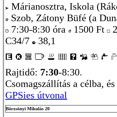
Márianosztra, Iskola (Rákó
Szob, Zátony Büfé (a Duna
7:30-8:30 óra
1500
Ft
2
C34/7
38,1
Rajtidő:
7:30
-8:30.
Csomagszállítás a célba, és
GPSies útvonal
Börzsönyi Mikulás 20