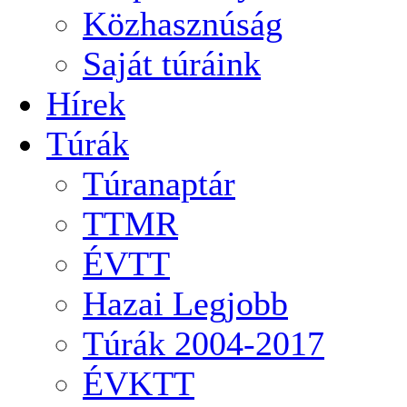
Közhasznúság
Saját túráink
Hírek
Túrák
Túranaptár
TTMR
ÉVTT
Hazai Legjobb
Túrák 2004-2017
ÉVKTT