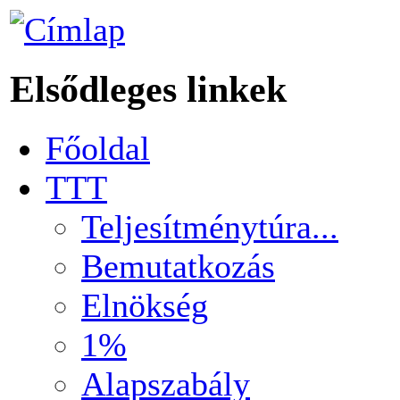
Elsődleges linkek
Főoldal
TTT
Teljesítménytúra...
Bemutatkozás
Elnökség
1%
Alapszabály