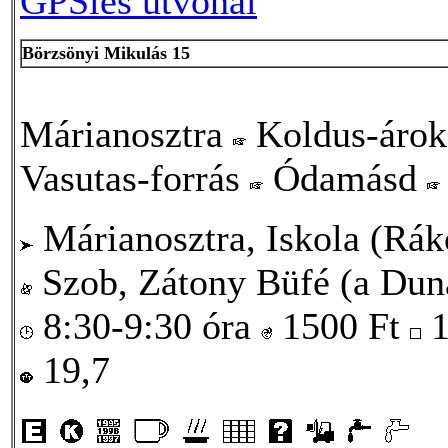
GPSies útvonal
Börzsönyi Mikulás 15
Márianosztra
Koldus-áro
Vasutas-forrás
Ódamásd
Márianosztra, Iskola (Rákó
Szob, Zátony Büfé (a Duna
8:30-9:30 óra
1500
Ft
1
19,7