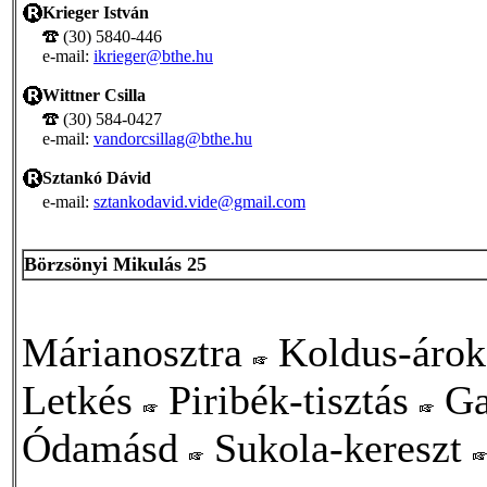
Krieger István
(30) 5840-446
e-mail:
ikrieger@bthe.hu
Wittner Csilla
(30) 584-0427
e-mail:
vandorcsillag@bthe.hu
Sztankó Dávid
e-mail:
sztankodavid.vide@gmail.com
Börzsönyi Mikulás 25
Márianosztra
Koldus-áro
Letkés
Piribék-tisztás
Ga
Ódamásd
Sukola-kereszt