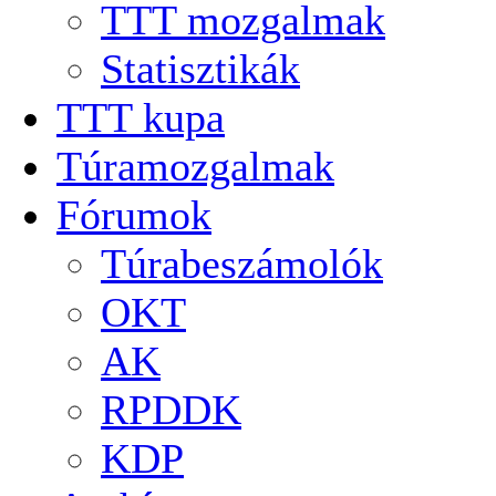
TTT mozgalmak
Statisztikák
TTT kupa
Túramozgalmak
Fórumok
Túrabeszámolók
OKT
AK
RPDDK
KDP