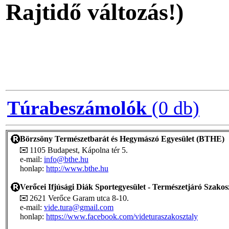
Rajtidő változás!)
Túrabeszámolók
(0 db)
Börzsöny Természetbarát és Hegymászó Egyesület (BTHE)
1105 Budapest, Kápolna tér 5.
e-mail:
info@bthe.hu
honlap:
http://www.bthe.hu
Verőcei Ifjúsági Diák Sportegyesület - Természetjáró Szakos
2621 Verőce Garam utca 8-10.
e-mail:
vide.tura@gmail.com
honlap:
https://www.facebook.com/videturaszakosztaly