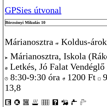
GPSies útvonal
Börzsönyi Mikulás 10
Márianosztra
Koldus-áro
Márianosztra, Iskola (Rákó
Letkés, Jó Falat Vendéglő
8:30-9:30 óra
1200
Ft
9
13,8