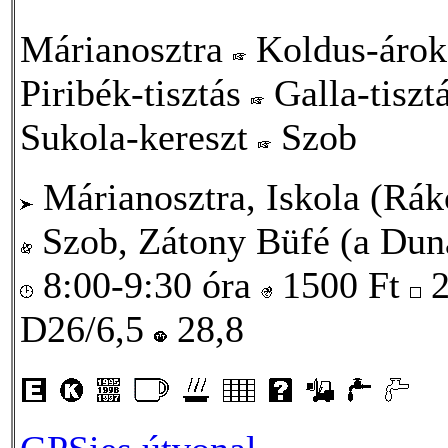
Márianosztra
Koldus-áro
Piribék-tisztás
Galla-tiszt
Sukola-kereszt
Szob
Márianosztra, Iskola (Rákó
Szob, Zátony Büfé (a Duna
8:00-9:30 óra
1500
Ft
2
D26/6,5
28,8