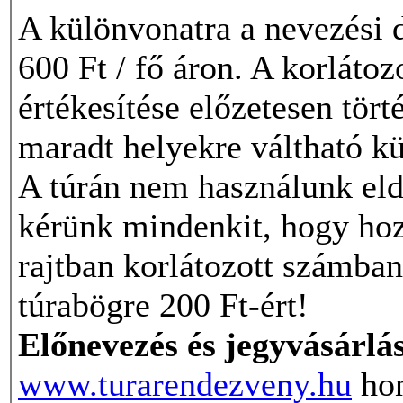
A különvonatra a nevezési dí
600 Ft / fő áron. A korláto
értékesítése előzetesen tört
maradt helyekre váltható k
A túrán nem használunk eld
kérünk mindenkit, hogy hoz
rajtban korlátozott számb
túrabögre 200 Ft-ért!
Előnevezés és jegyvásárlá
www.turarendezveny.hu
ho