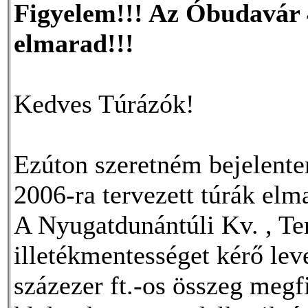
Figyelem!!! Az Óbudavár 4
elmarad!!!
Kedves Túrázók!
Ezúton szeretném bejelente
2006-ra tervezett túrák elm
A Nyugatdunántúli Kv. , Te
illetékmentességet kérő lev
százezer ft.-os összeg megf