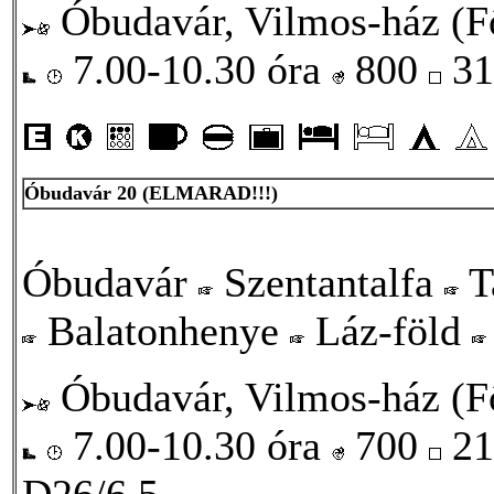
Óbudavár, Vilmos-ház (Fő
7.00-10.30 óra
800
31
Óbudavár 20
(ELMARAD!!!)
Óbudavár
Szentantalfa
T
Balatonhenye
Láz-föld
Óbudavár, Vilmos-ház (Fő
7.00-10.30 óra
700
21
D26/6,5