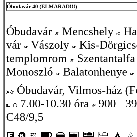
Óbudavár 40
(ELMARAD!!!)
Óbudavár
Mencshely
Hal
vár
Vászoly
Kis-Dörgic
templomrom
Szentantalf
Monoszló
Balatonhenye
Óbudavár, Vilmos-ház (Fő
7.00-10.30 óra
900
39
C48/9,5