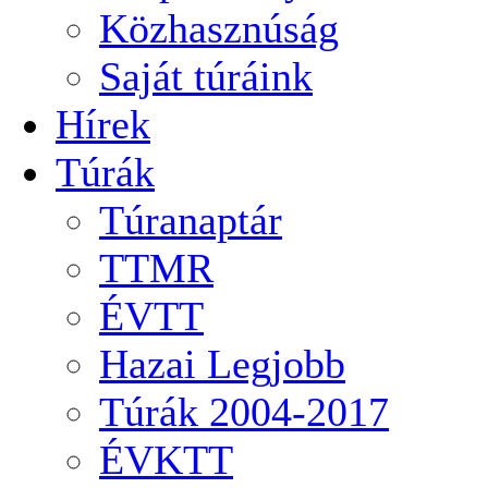
Közhasznúság
Saját túráink
Hírek
Túrák
Túranaptár
TTMR
ÉVTT
Hazai Legjobb
Túrák 2004-2017
ÉVKTT