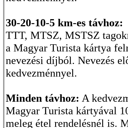
30-20-10-5 km-es távhoz:
TTT, MTSZ, MSTSZ tagokna
a Magyar Turista kártya fe
nevezési díjból. Nevezés elő
kedvezménnyel.
Minden távhoz:
A kedvezm
Magyar Turista kártyával 1
meleg étel rendelésnél is. M