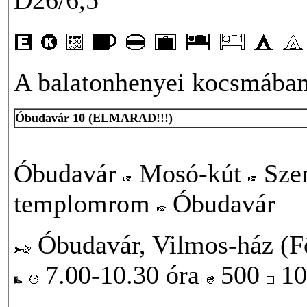
A balatonhenyei kocsmában 
Óbudavár 10
(ELMARAD!!!)
Óbudavár
Mosó-kút
Sze
templomrom
Óbudavár
Óbudavár, Vilmos-ház (Fő
7.00-10.30 óra
500
10