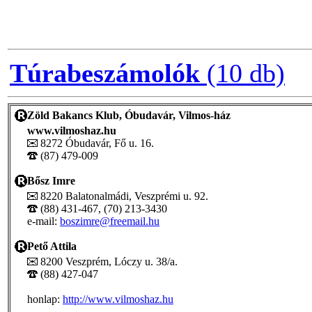
Túrabeszámolók
(10 db)
Zöld Bakancs Klub, Óbudavár, Vilmos-ház
www.vilmoshaz.hu
8272 Óbudavár, Fő u. 16.
(87) 479-009
Bősz Imre
8220 Balatonalmádi, Veszprémi u. 92.
(88) 431-467, (70) 213-3430
e-mail:
boszimre@freemail.hu
Pető Attila
8200 Veszprém, Lóczy u. 38/a.
(88) 427-047
honlap:
http://www.vilmoshaz.hu