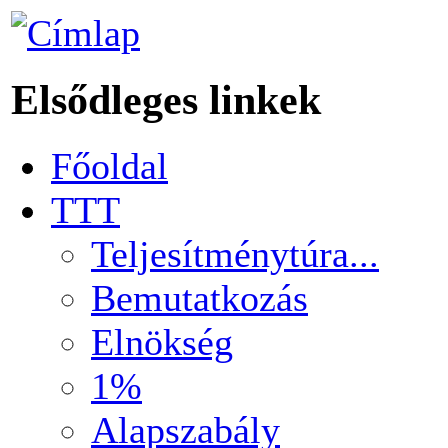
Elsődleges linkek
Főoldal
TTT
Teljesítménytúra...
Bemutatkozás
Elnökség
1%
Alapszabály