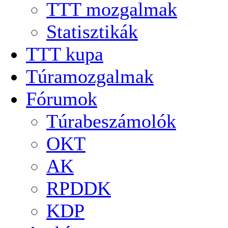
TTT mozgalmak
Statisztikák
TTT kupa
Túramozgalmak
Fórumok
Túrabeszámolók
OKT
AK
RPDDK
KDP