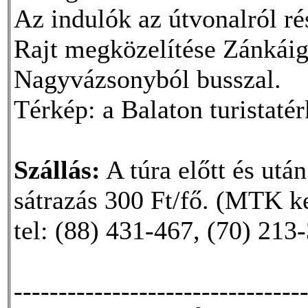
Az indulók az útvonalról rés
Rajt megközelítése Zánkáig 
Nagyvázsonyból busszal.
Térkép: a Balaton turistaté
Szállás:
A túra előtt és utá
sátrazás 300 Ft/fő. (MTK 
tel: (88) 431-467, (70) 213
--------------------------------