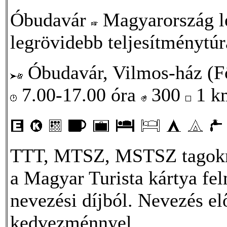
Óbudavár
Magyarország leg
legrövidebb teljesítménytú
Óbudavár, Vilmos-ház (Fő
7.00-17.00 óra
300
1 
TTT, MTSZ, MSTSZ tagokna
a Magyar Turista kártya fe
nevezési díjból. Nevezés elő
kedvezménnyel.