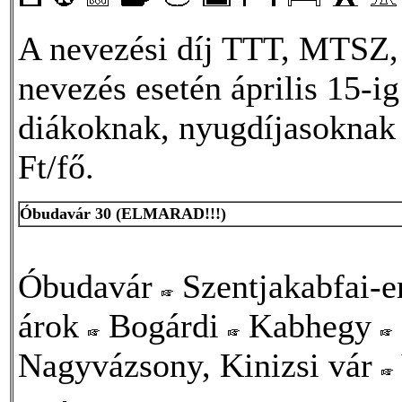
A nevezési díj TTT, MTSZ,
nevezés esetén április 15-ig
diákoknak, nyugdíjasoknak 
Ft/fő.
Óbudavár 30
(ELMARAD!!!)
Óbudavár
Szentjakabfai-
árok
Bogárdi
Kabhegy
Nagyvázsony, Kinizsi vár