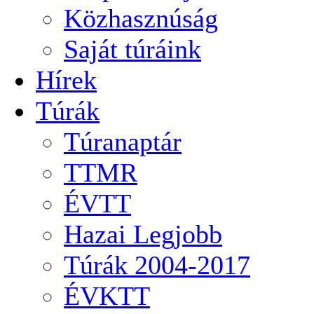
Közhasznúság
Saját túráink
Hírek
Túrák
Túranaptár
TTMR
ÉVTT
Hazai Legjobb
Túrák 2004-2017
ÉVKTT