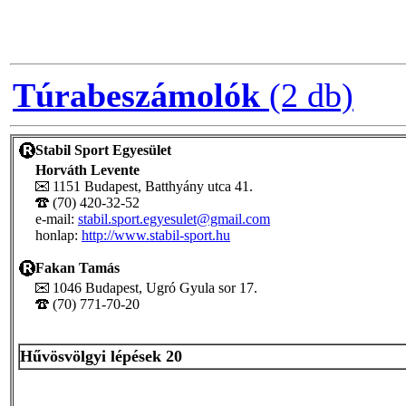
Túrabeszámolók
(2 db)
Stabil Sport Egyesület
Horváth Levente
1151 Budapest, Batthyány utca 41.
(70) 420-32-52
e-mail:
stabil.sport.egyesulet@gmail.com
honlap:
http://www.stabil-sport.hu
Fakan Tamás
1046 Budapest, Ugró Gyula sor 17.
(70) 771-70-20
Hűvösvölgyi lépések 20