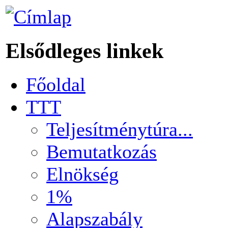
Elsődleges linkek
Főoldal
TTT
Teljesítménytúra...
Bemutatkozás
Elnökség
1%
Alapszabály