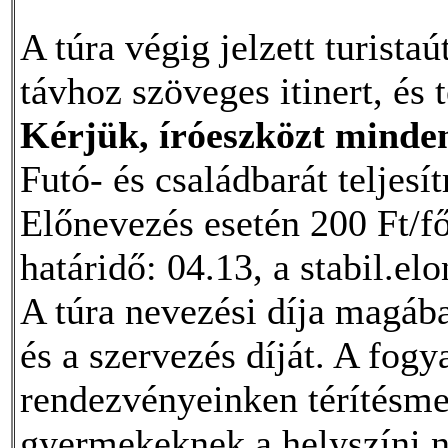
A túra végig jelzett turista
távhoz szöveges itinert, és 
Kérjük, íróeszközt minde
Futó- és családbarát teljesí
Előnevezés esetén 200 Ft/f
határidő: 04.13, a stabil.
A túra nevezési díja magába 
és a szervezés díját. A fogy
rendezvényeinken térítésmen
gyermekeknek a helyszíni ne