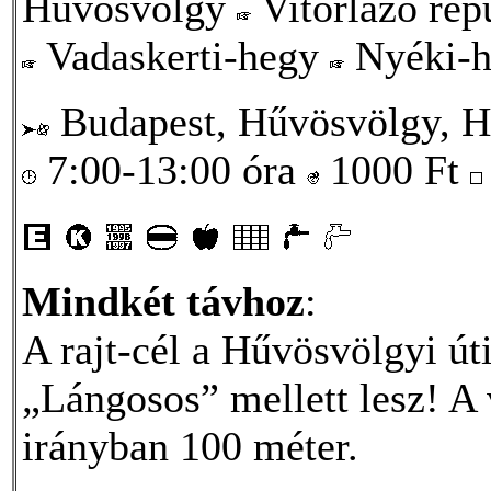
Hűvösvölgy
Vitorlázó rep
Vadaskerti-hegy
Nyéki-
Budapest, Hűvösvölgy, H
7:00-13:00 óra
1000
Ft
Mindkét távhoz
:
A rajt-cél a Hűvösvölgyi út
„Lángosos” mellett lesz! A
irányban 100 méter.