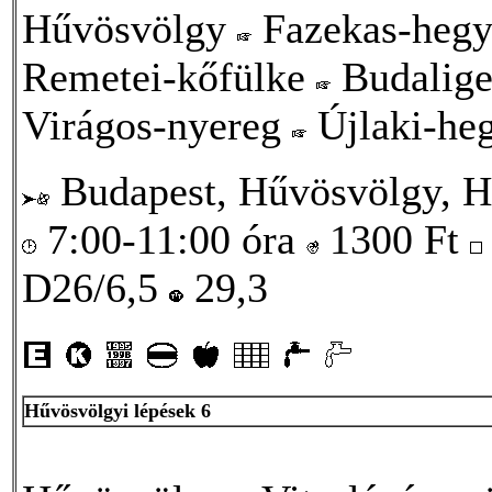
Hűvösvölgy
Fazekas-heg
Remetei-kőfülke
Budalig
Virágos-nyereg
Újlaki-he
Budapest, Hűvösvölgy, H
7:00-11:00 óra
1300
Ft
D26/6,5
29,3
Hűvösvölgyi lépések 6