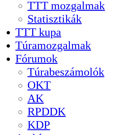
TTT mozgalmak
Statisztikák
TTT kupa
Túramozgalmak
Fórumok
Túrabeszámolók
OKT
AK
RPDDK
KDP