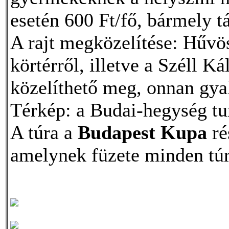
esetén 600 Ft/fő, bármely t
A rajt megközelítése: Hűv
körtérről, illetve a Széll K
közelíthető meg, onnan gya
Térkép: a Budai-hegység tur
A túra a
Budapest Kupa
ré
amelynek füzete minden tú