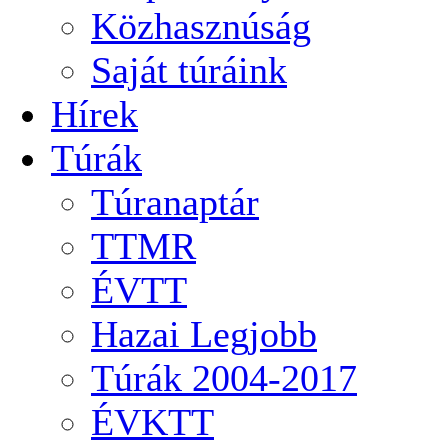
Közhasznúság
Saját túráink
Hírek
Túrák
Túranaptár
TTMR
ÉVTT
Hazai Legjobb
Túrák 2004-2017
ÉVKTT