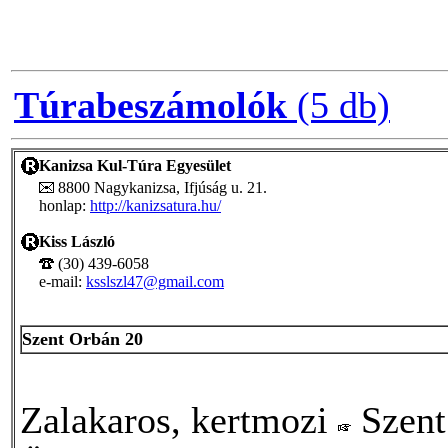
Túrabeszámolók
(5 db)
Kanizsa Kul-Túra Egyesület
8800 Nagykanizsa, Ifjúság u. 21.
honlap:
http://kanizsatura.hu/
Kiss László
(30) 439-6058
e-mail:
ksslszl47@gmail.com
Szent Orbán 20
Zalakaros, kertmozi
Szent