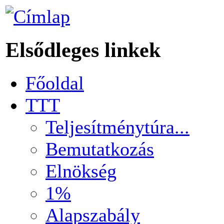
Elsődleges linkek
Főoldal
TTT
Teljesítménytúra...
Bemutatkozás
Elnökség
1%
Alapszabály