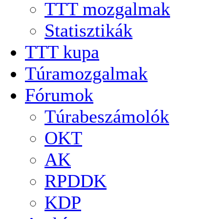
TTT mozgalmak
Statisztikák
TTT kupa
Túramozgalmak
Fórumok
Túrabeszámolók
OKT
AK
RPDDK
KDP