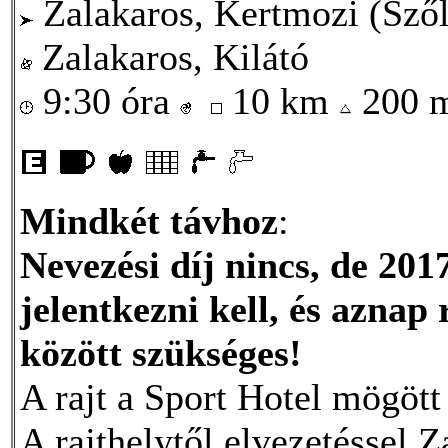
Zalakaros, Kertmozi (Szől
Zalakaros, Kilátó
9:30 óra
10 km
200 
Mindkét távhoz
:
Nevezési díj nincs, de 201
jelentkezni kell, és aznap 
között szükséges!
A rajt a Sport Hotel mögött 
A rajthelytől elvezetéssel 