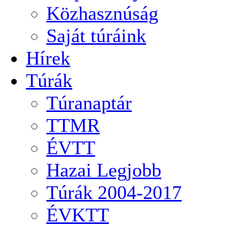
Közhasznúság
Saját túráink
Hírek
Túrák
Túranaptár
TTMR
ÉVTT
Hazai Legjobb
Túrák 2004-2017
ÉVKTT