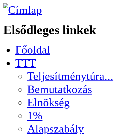
Elsődleges linkek
Főoldal
TTT
Teljesítménytúra...
Bemutatkozás
Elnökség
1%
Alapszabály