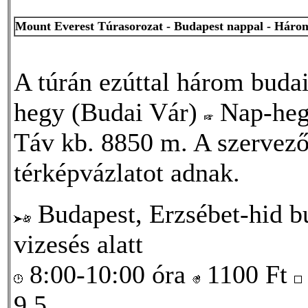
Mount Everest Túrasorozat - Budapest nappal - Háro
A túrán ezúttal három budai 
hegy (Budai Vár)
Nap-he
Táv kb. 8850 m. A szervezők
térképvázlatot adnak.
Budapest, Erzsébet-hid bu
vizesés alatt
8:00-10:00 óra
1100
Ft
9,5