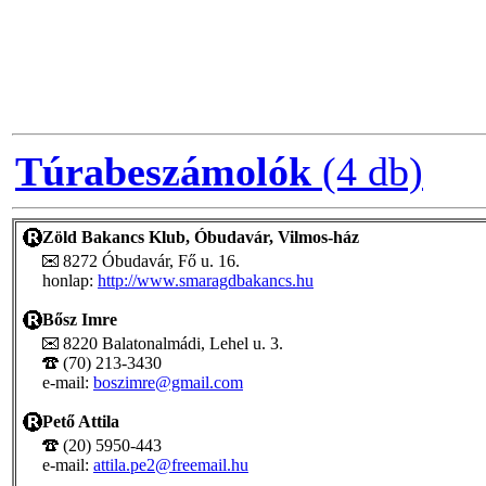
Túrabeszámolók
(4 db)
Zöld Bakancs Klub, Óbudavár, Vilmos-ház
8272 Óbudavár, Fő u. 16.
honlap:
http://www.smaragdbakancs.hu
Bősz Imre
8220 Balatonalmádi, Lehel u. 3.
(70) 213-3430
e-mail:
boszimre@gmail.com
Pető Attila
(20) 5950-443
e-mail:
attila.pe2@freemail.hu