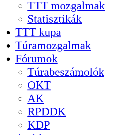
TTT mozgalmak
Statisztikák
TTT kupa
Túramozgalmak
Fórumok
Túrabeszámolók
OKT
AK
RPDDK
KDP