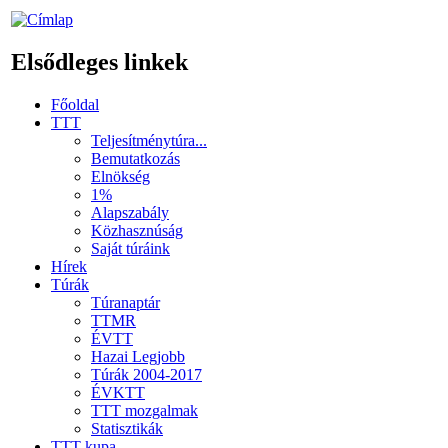
Elsődleges linkek
Főoldal
TTT
Teljesítménytúra...
Bemutatkozás
Elnökség
1%
Alapszabály
Közhasznúság
Saját túráink
Hírek
Túrák
Túranaptár
TTMR
ÉVTT
Hazai Legjobb
Túrák 2004-2017
ÉVKTT
TTT mozgalmak
Statisztikák
TTT kupa