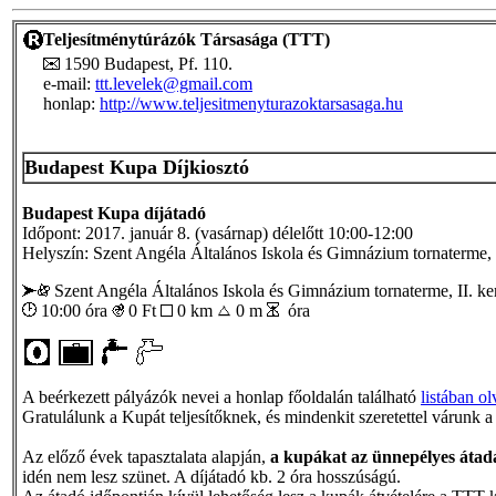
Teljesítménytúrázók Társasága (TTT)
1590 Budapest, Pf. 110.
e-mail:
ttt.levelek@gmail.com
honlap:
http://www.teljesitmenyturazoktarsasaga.hu
Budapest Kupa Díjkiosztó
Budapest Kupa díjátadó
Időpont: 2017. január 8. (vasárnap) délelőtt 10:00-12:00
Helyszín: Szent Angéla Általános Iskola és Gimnázium tornaterme, I
Szent Angéla Általános Iskola és Gimnázium tornaterme, II. ker
10:00 óra
0
Ft
0 km
0 m
óra
A beérkezett pályázók nevei a honlap főoldalán található
listában o
Gratulálunk a Kupát teljesítőknek, és mindenkit szeretettel várunk a
Az előző évek tapasztalata alapján,
a kupákat az ünnepélyes átadás
idén nem lesz szünet. A díjátadó kb. 2 óra hosszúságú.