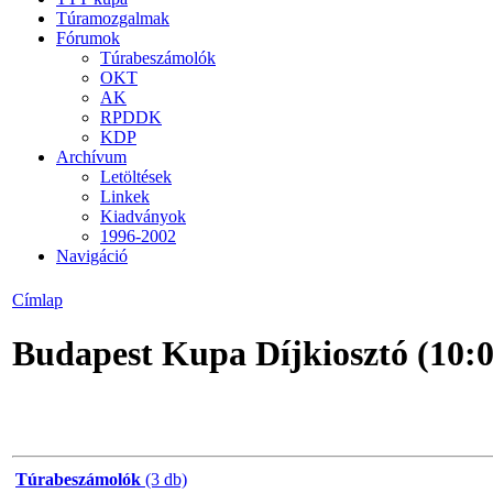
Túramozgalmak
Fórumok
Túrabeszámolók
OKT
AK
RPDDK
KDP
Archívum
Letöltések
Linkek
Kiadványok
1996-2002
Navigáció
Címlap
Budapest Kupa Díjkiosztó (10:0
Túrabeszámolók
(3 db)