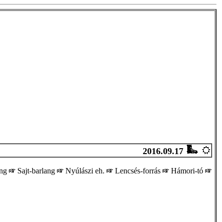
2016.09.17
ang
Sajt-barlang
Nyúlászi eh.
Lencsés-forrás
Hámori-tó