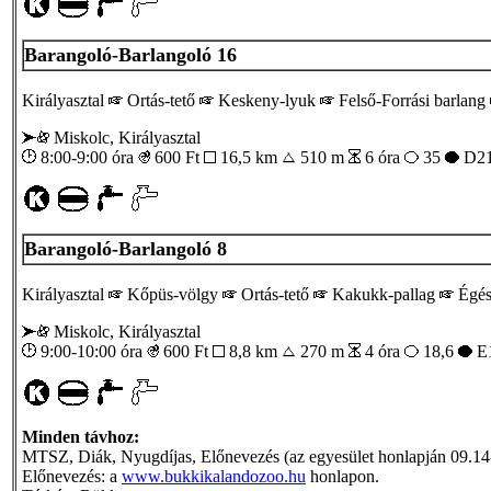
Barangoló-Barlangoló 16
Királyasztal
Ortás-tető
Keskeny-lyuk
Felső-Forrási barlang
Miskolc, Királyasztal
8:00-9:00 óra
600
Ft
16,5 km
510 m
6 óra
35
D21
Barangoló-Barlangoló 8
Királyasztal
Kőpüs-völgy
Ortás-tető
Kakukk-pallag
Égés
Miskolc, Királyasztal
9:00-10:00 óra
600
Ft
8,8 km
270 m
4 óra
18,6
E
Minden távhoz:
MTSZ, Diák, Nyugdíjas, Előnevezés (az egyesület honlapján 09.14-ig
Előnevezés: a
www.bukkikalandozoo.hu
honlapon.