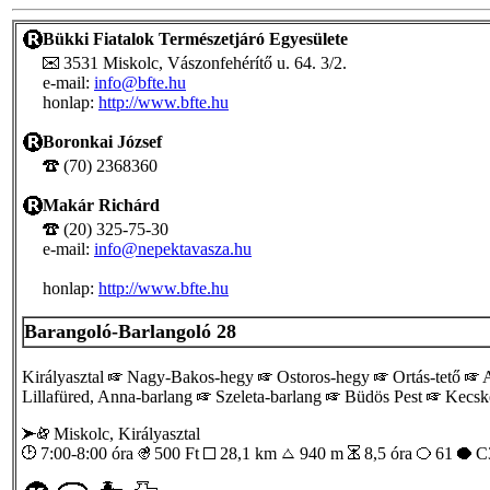
Bükki Fiatalok Természetjáró Egyesülete
3531 Miskolc, Vászonfehérítő u. 64. 3/2.
e-mail:
info@bfte.hu
honlap:
http://www.bfte.hu
Boronkai József
(70) 2368360
Makár Richárd
(20) 325-75-30
e-mail:
info@nepektavasza.hu
honlap:
http://www.bfte.hu
Barangoló-Barlangoló 28
Királyasztal
Nagy-Bakos-hegy
Ostoros-hegy
Ortás-tető
A
Lillafüred, Anna-barlang
Szeleta-barlang
Büdös Pest
Kecsk
Miskolc, Királyasztal
7:00-8:00 óra
500
Ft
28,1 km
940 m
8,5 óra
61
C