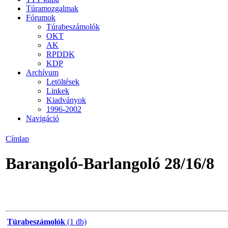
Túramozgalmak
Fórumok
Túrabeszámolók
OKT
AK
RPDDK
KDP
Archívum
Letöltések
Linkek
Kiadványok
1996-2002
Navigáció
Címlap
Barangoló-Barlangoló 28/16/8
Túrabeszámolók
(1 db)