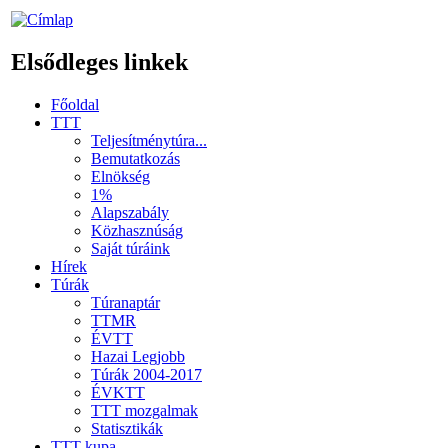
Elsődleges linkek
Főoldal
TTT
Teljesítménytúra...
Bemutatkozás
Elnökség
1%
Alapszabály
Közhasznúság
Saját túráink
Hírek
Túrák
Túranaptár
TTMR
ÉVTT
Hazai Legjobb
Túrák 2004-2017
ÉVKTT
TTT mozgalmak
Statisztikák
TTT kupa