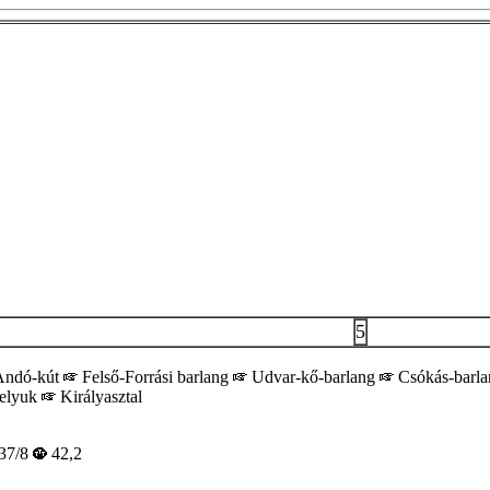
5
ndó-kút
Felső-Forrási barlang
Udvar-kő-barlang
Csókás-barl
elyuk
Királyasztal
37/8
42,2