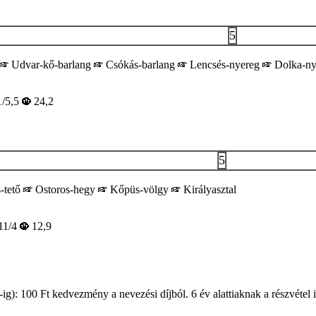
5
Udvar-kő-barlang
Csókás-barlang
Lencsés-nyereg
Dolka-n
/5,5
24,2
5
-tető
Ostoros-hegy
Kőpüs-völgy
Királyasztal
11/4
12,9
): 100 Ft kedvezmény a nevezési díjból. 6 év alattiaknak a részvétel 