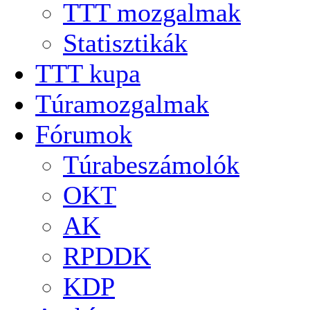
TTT mozgalmak
Statisztikák
TTT kupa
Túramozgalmak
Fórumok
Túrabeszámolók
OKT
AK
RPDDK
KDP