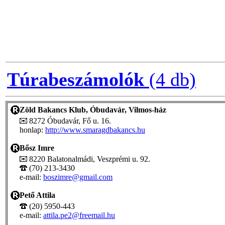
Túrabeszámolók
(4 db)
Zöld Bakancs Klub, Óbudavár, Vilmos-ház
8272 Óbudavár, Fő u. 16.
honlap:
http://www.smaragdbakancs.hu
Bősz Imre
8220 Balatonalmádi, Veszprémi u. 92.
(70) 213-3430
e-mail:
boszimre@gmail.com
Pető Attila
(20) 5950-443
e-mail:
attila.pe2@freemail.hu