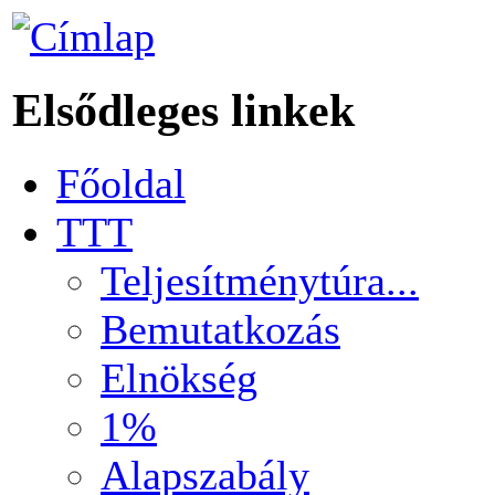
Elsődleges linkek
Főoldal
TTT
Teljesítménytúra...
Bemutatkozás
Elnökség
1%
Alapszabály