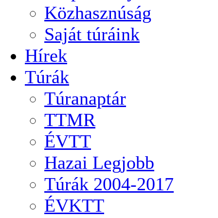
Közhasznúság
Saját túráink
Hírek
Túrák
Túranaptár
TTMR
ÉVTT
Hazai Legjobb
Túrák 2004-2017
ÉVKTT