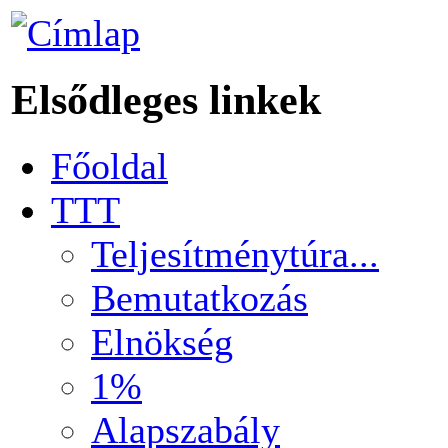
Elsődleges linkek
Főoldal
TTT
Teljesítménytúra...
Bemutatkozás
Elnökség
1%
Alapszabály