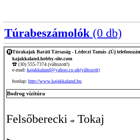
Túrabeszámolók
(0 db)
Túrakajak Baráti Társaság - Lédeczi Tamás .(Új telefonszám
kajakkaland.hobby-site.com
(30) 555-7374 (változott!)
e-mail:
kajakkaland@yahoo.co.uk(változott)
honlap:
http://www.kajakkaland.hu
Bodrog vízitúra
Felsőberecki
Tokaj