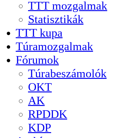
TTT mozgalmak
Statisztikák
TTT kupa
Túramozgalmak
Fórumok
Túrabeszámolók
OKT
AK
RPDDK
KDP