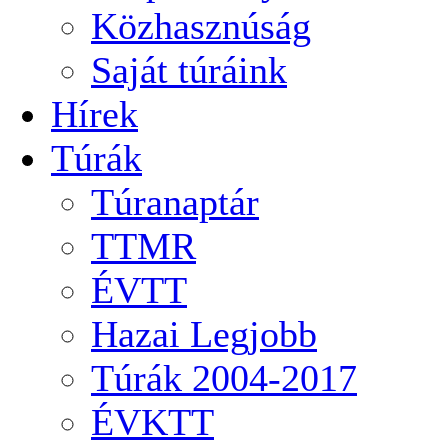
Közhasznúság
Saját túráink
Hírek
Túrák
Túranaptár
TTMR
ÉVTT
Hazai Legjobb
Túrák 2004-2017
ÉVKTT