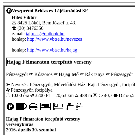
Veszprémi Bridzs és Tájékozódási SE
Hites Viktor
8425 Lókút, Bem József u. 43.
(30) 3476356
e-mail:
tajfutas@outlook.hu
honlap:
http://www.vbtse.hu/nevezes
honlap:
http://www.vbtse.hu/hajag
Hajag Félmaraton terepfutó verseny
Pénzesgyőr
Kőszoros
Hajag-tető
Rák-tanya
Pénzesgyőr
Nevezés: Pénzesgyőr, Művelődési Ház. Rajt: Pénzesgyőr, focipá
Pénzesgyőr, focipálya
10:00 óra
3200
Ft
20,63 km
488 m
40,7
D25/6,
Hajag Félmaraton terepfutó verseny
versenykiírás
2016. április 30. szombat