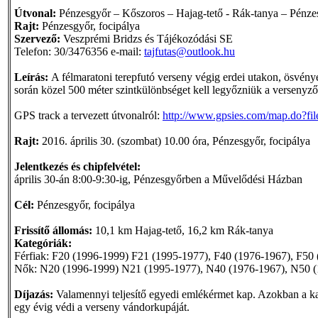
Útvonal:
Pénzesgyőr – Kőszoros – Hajag-tető - Rák-tanya – Pénze
Rajt:
Pénzesgyőr, focipálya
Szervező:
Veszprémi Bridzs és Tájékozódási SE
Telefon: 30/3476356 e-mail:
tajfutas@outlook.hu
Leírás:
A félmaratoni terepfutó verseny végig erdei utakon, ösvén
során közel 500 méter szintkülönbséget kell legyőzniük a versenyzők
GPS track a tervezett útvonalról:
http://www.gpsies.com/map.do?fi
Rajt:
2016. április 30. (szombat) 10.00 óra, Pénzesgyőr, focipálya
Jelentkezés és chipfelvétel:
április 30-án 8:00-9:30-ig, Pénzesgyőrben a Művelődési Házban
Cél:
Pénzesgyőr, focipálya
Frissítő állomás:
10,1 km Hajag-tető, 16,2 km Rák-tanya
Kategóriák:
Férfiak: F20 (1996-1999) F21 (1995-1977), F40 (1976-1967), F50 
Nők: N20 (1996-1999) N21 (1995-1977), N40 (1976-1967), N50 (
Díjazás:
Valamennyi teljesítő egyedi emlékérmet kap. Azokban a kat
egy évig védi a verseny vándorkupáját.