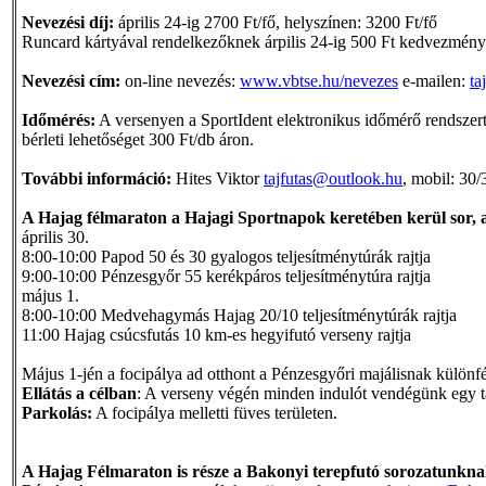
Nevezési díj:
április 24-ig 2700 Ft/fő, helyszínen: 3200 Ft/fő
Runcard kártyával rendelkezőknek árpilis 24-ig 500 Ft kedvezményt
Nevezési cím:
on-line nevezés:
www.vbtse.hu/nevezes
e-mailen:
ta
Időmérés:
A versenyen a SportIdent elektronikus időmérő rendszert
bérleti lehetőséget 300 Ft/db áron.
További információ:
Hites Viktor
tajfutas@outlook.hu
, mobil: 30
A Hajag félmaraton a Hajagi Sportnapok keretében kerül sor,
április 30.
8:00-10:00 Papod 50 és 30 gyalogos teljesítménytúrák rajtja
9:00-10:00 Pénzesgyőr 55 kerékpáros teljesítménytúra rajtja
május 1.
8:00-10:00 Medvehagymás Hajag 20/10 teljesítménytúrák rajtja
11:00 Hajag csúcsfutás 10 km-es hegyifutó verseny rajtja
Május 1-jén a focipálya ad otthont a Pénzesgyőri majálisnak különf
Ellátás a célban
: A verseny végén minden indulót vendégünk egy tá
Parkolás:
A focipálya melletti füves területen.
A Hajag Félmaraton is része a Bakonyi terepfutó sorozatunkna