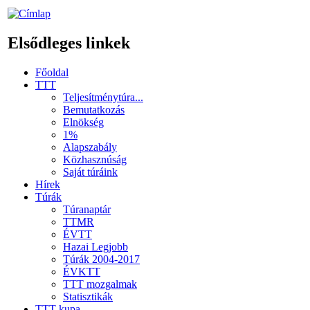
Elsődleges linkek
Főoldal
TTT
Teljesítménytúra...
Bemutatkozás
Elnökség
1%
Alapszabály
Közhasznúság
Saját túráink
Hírek
Túrák
Túranaptár
TTMR
ÉVTT
Hazai Legjobb
Túrák 2004-2017
ÉVKTT
TTT mozgalmak
Statisztikák
TTT kupa