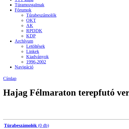
Túramozgalmak
Fórumok
Túrabeszámolók
OKT
AK
RPDDK
KDP
Archívum
Letöltések
Linkek
Kiadványok
1996-2002
Navigáció
Címlap
Hajag Félmaraton terepfutó ve
Túrabeszámolók
(0 db)