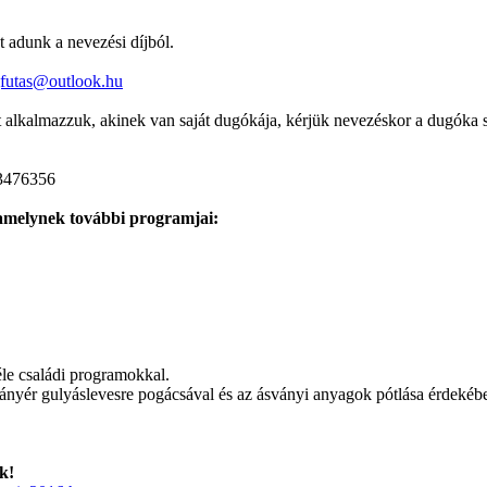
 adunk a nevezési díjból.
jfutas@outlook.hu
 alkalmazzuk, akinek van saját dugókája, kérjük nevezéskor a dugóka 
/3476356
 amelynek további programjai:
éle családi programokkal.
nyér gulyáslevesre pogácsával és az ásványi anyagok pótlása érdekébe
k!