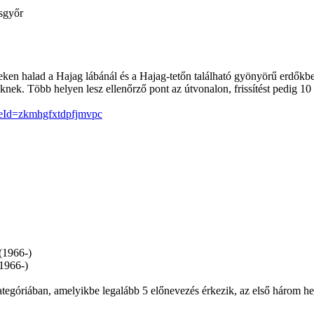
sgyőr
yeken halad a Hajag lábánál és a Hajag-tetőn található gyönyörű erdő
nek. Több helyen lesz ellenőrző pont az útvonalon, frissítést pedig 10
leId=zkmhgfxtdpfjmvpc
(1966-)
1966-)
egóriában, amelyikbe legalább 5 előnevezés érkezik, az első három hely