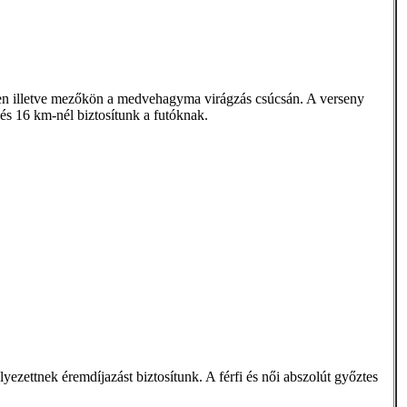
kben illetve mezőkön a medvehagyma virágzás csúcsán. A verseny
 és 16 km-nél biztosítunk a futóknak.
ezettnek éremdíjazást biztosítunk. A férfi és női abszolút győztes