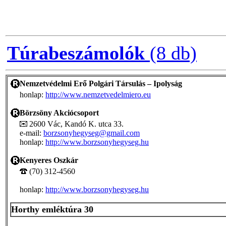
Túrabeszámolók
(8 db)
Nemzetvédelmi Erő Polgári Társulás – Ipolyság
honlap:
http://www.nemzetvedelmiero.eu
Börzsöny Akciócsoport
2600 Vác, Kandó K. utca 33.
e-mail:
borzsonyhegyseg@gmail.com
honlap:
http://www.borzsonyhegyseg.hu
Kenyeres Oszkár
(70) 312-4560
honlap:
http://www.borzsonyhegyseg.hu
Horthy emléktúra 30