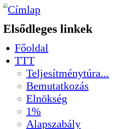
Elsődleges linkek
Főoldal
TTT
Teljesítménytúra...
Bemutatkozás
Elnökség
1%
Alapszabály