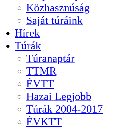
Közhasznúság
Saját túráink
Hírek
Túrák
Túranaptár
TTMR
ÉVTT
Hazai Legjobb
Túrák 2004-2017
ÉVKTT