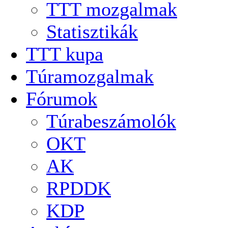
TTT mozgalmak
Statisztikák
TTT kupa
Túramozgalmak
Fórumok
Túrabeszámolók
OKT
AK
RPDDK
KDP