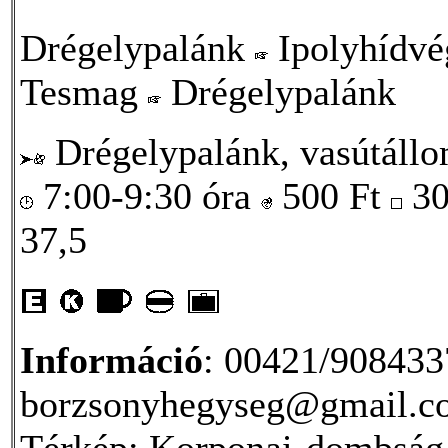
Drégelypalánk
Ipolyhídv
Tesmag
Drégelypalánk
Drégelypalánk, vasútáll
7:00-9:30 óra
500
Ft
3
37,5
Információ
: 00421/908433
borzsonyhegyseg@gmail.c
Térkép: Korponai-dombság (