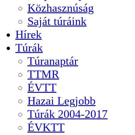
Közhasznúság
Saját túráink
Hírek
Túrák
Túranaptár
TTMR
ÉVTT
Hazai Legjobb
Túrák 2004-2017
ÉVKTT