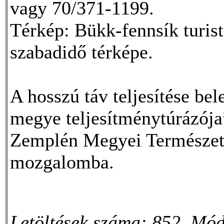
vagy 70/371-1199.
Térkép: Bükk-fennsík turist
szabadidő térképe.
A hosszú táv teljesítése b
megye teljesítménytúrázója
Zemplén Megyei Természetjá
mozgalomba.
Letöltések száma: 852. Mód