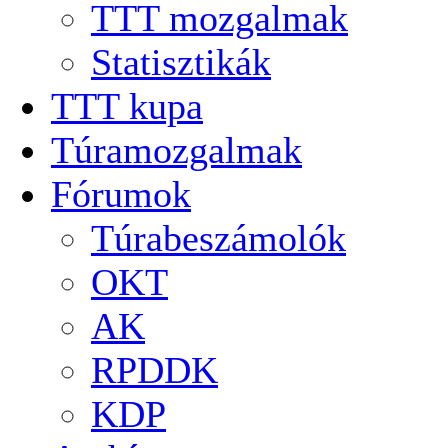
TTT mozgalmak
Statisztikák
TTT kupa
Túramozgalmak
Fórumok
Túrabeszámolók
OKT
AK
RPDDK
KDP