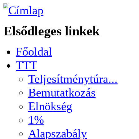
Elsődleges linkek
Főoldal
TTT
Teljesítménytúra...
Bemutatkozás
Elnökség
1%
Alapszabály