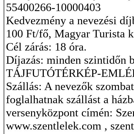
55400266-10000403
Kedvezmény a nevezési dí
100 Ft/fő, Magyar Turista k
Cél zárás: 18 óra.
Díjazás: minden szintidőn be
TÁJFUTÓTÉRKÉP-EMLÉ
Szállás: A nevezők szomba
foglalhatnak szállást a házb
versenyközpont címén: Szen
www.szentlelek.com , szen