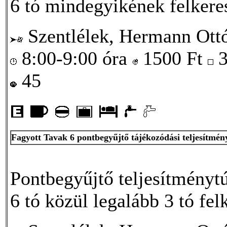
6 tó mindegyikének felkere
Szentlélek, Hermann Ottó
8:00-9:00 óra
1500
Ft
3
45
Fagyott Tavak 6 pontbegyűjtő tájékozódási teljesítmén
Pontbegyűjtő teljesítménytú
6 tó közül legalább 3 tó fel