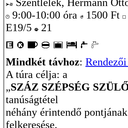
Szentlélek, Hermann Ottó
9:00-10:00 óra
1500
Ft
E19/5
21
Mindkét távhoz
:
Rendezői 
A túra célja: a
„
SZÁZ SZÉPSÉG SZÜ
tanúságtétel
néhány érintendő pontjának
felkeresése.