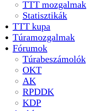
TTT mozgalmak
Statisztikák
TTT kupa
Túramozgalmak
Fórumok
Túrabeszámolók
OKT
AK
RPDDK
KDP