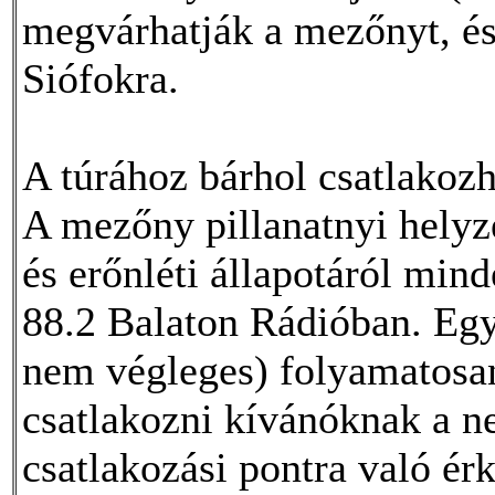
megvárhatják a mezőnyt, és
Siófokra.
A túrához bárhol csatlakozh
A mezőny pillanatnyi helyze
és erőnléti állapotáról mind
88.2 Balaton Rádióban. Eg
nem végleges) folyamatosan
csatlakozni kívánóknak a ne
csatlakozási pontra való ér