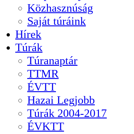
Közhasznúság
Saját túráink
Hírek
Túrák
Túranaptár
TTMR
ÉVTT
Hazai Legjobb
Túrák 2004-2017
ÉVKTT