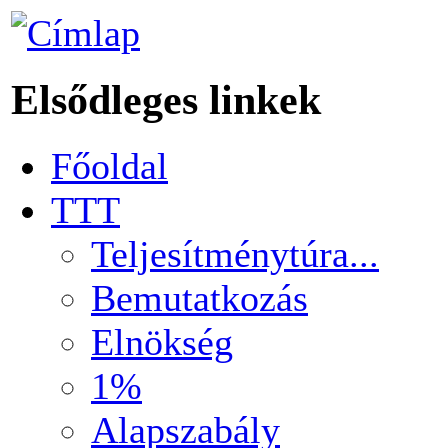
Elsődleges linkek
Főoldal
TTT
Teljesítménytúra...
Bemutatkozás
Elnökség
1%
Alapszabály