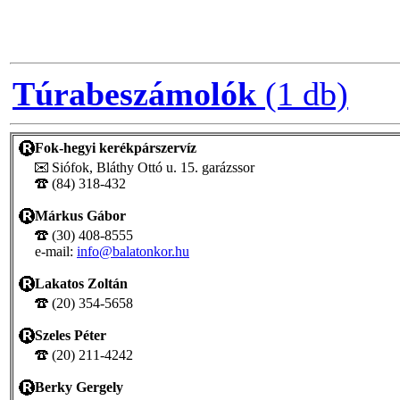
Túrabeszámolók
(1 db)
Fok-hegyi kerékpárszervíz
Siófok, Bláthy Ottó u. 15. garázssor
(84) 318-432
Márkus Gábor
(30) 408-8555
e-mail:
info@balatonkor.hu
Lakatos Zoltán
(20) 354-5658
Szeles Péter
(20) 211-4242
Berky Gergely