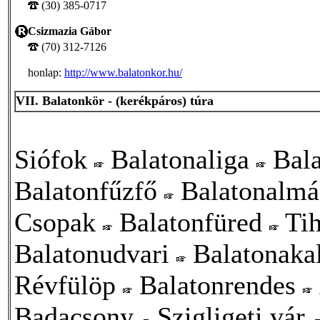
(30) 385-0717
Csizmazia Gábor
(70) 312-7126
honlap:
http://www.balatonkor.hu/
VII. Balatonkör - (kerékpáros) túra
Siófok
Balatonaliga
Bala
Balatonfűzfő
Balatonalm
Csopak
Balatonfüred
Ti
Balatonudvari
Balatonaka
Révfülöp
Balatonrendes
Badacsony
Szigligeti vár