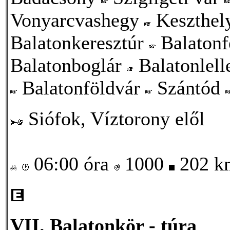
Vonyarcvashegy
Keszthel
Balatonkeresztúr
Balaton
Balatonboglár
Balatonlel
Balatonföldvár
Szántód
Siófok, Víztorony elől
06:00 óra
1000
202 
VII. Balatonkör - túra