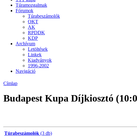
Túramozgalmak
Fórumok
Túrabeszámolók
OKT
AK
RPDDK
KDP
Archívum
Letöltések
Linkek
Kiadványok
1996-2002
Navigáció
Címlap
Budapest Kupa Díjkiosztó (10:0
Túrabeszámolók
(3 db)