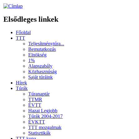
Elsődleges linkek
Főoldal
TTT
Teljesítménytúra...
Bemutatkozás
Elnökség
1%
Alapszabály
Közhasznúság
Saját túráink
Hírek
Túrák
Túranaptár
TTMR
ÉVTT
Hazai Legjobb
Túrák 2004-2017
ÉVKTT
TTT mozgalmak
Statisztikák
TTT kupa