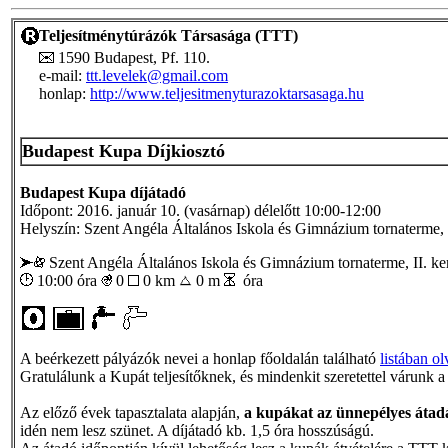
Teljesítménytúrázók Társasága (TTT)
1590 Budapest, Pf. 110.
e-mail:
ttt.levelek@gmail.com
honlap:
http://www.teljesitmenyturazoktarsasaga.hu
Budapest Kupa Díjkiosztó
Budapest Kupa díjátadó
Időpont: 2016. január 10. (vasárnap) délelőtt 10:00-12:00
Helyszín: Szent Angéla Általános Iskola és Gimnázium tornaterme, I
Szent Angéla Általános Iskola és Gimnázium tornaterme, II. ker
10:00 óra
0
0 km
0 m
óra
A beérkezett pályázók nevei a honlap főoldalán található
listában o
Gratulálunk a Kupát teljesítőknek, és mindenkit szeretettel várunk a
Az előző évek tapasztalata alapján,
a kupákat az ünnepélyes átadás
idén nem lesz szünet. A díjátadó kb. 1,5 óra hosszúságú.