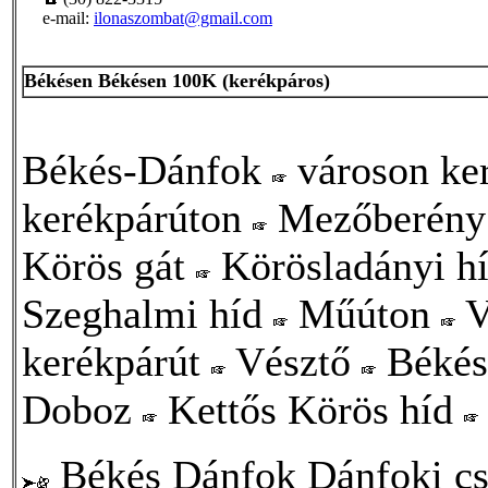
e-mail:
ilonaszombat@gmail.com
Békésen Békésen 100K (kerékpáros)
Békés-Dánfok
városon ker
kerékpárúton
Mezőberén
Körös gát
Körösladányi híd
Szeghalmi híd
Műúton
V
kerékpárút
Vésztő
Békés 
Doboz
Kettős Körös híd
Békés Dánfok Dánfoki cs