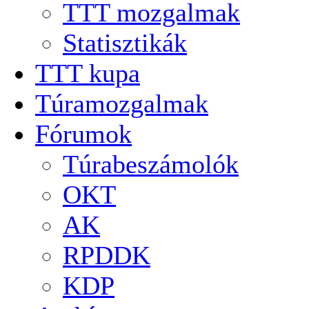
TTT mozgalmak
Statisztikák
TTT kupa
Túramozgalmak
Fórumok
Túrabeszámolók
OKT
AK
RPDDK
KDP