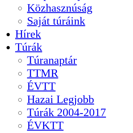
Közhasznúság
Saját túráink
Hírek
Túrák
Túranaptár
TTMR
ÉVTT
Hazai Legjobb
Túrák 2004-2017
ÉVKTT