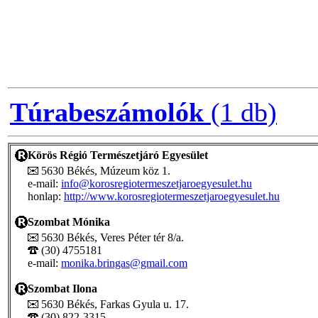
Túrabeszámolók
(1 db)
Körös Régió Természetjáró Egyesület
5630 Békés, Múzeum köz 1.
e-mail:
info@korosregiotermeszetjaroegyesulet.hu
honlap:
http://www.korosregiotermeszetjaroegyesulet.hu
Szombat Mónika
5630 Békés, Veres Péter tér 8/a.
(30) 4755181
e-mail:
monika.bringas@gmail.com
Szombat Ilona
5630 Békés, Farkas Gyula u. 17.
(30) 822-3315