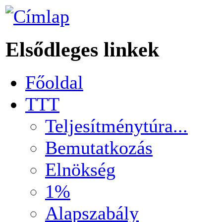
Elsődleges linkek
Főoldal
TTT
Teljesítménytúra...
Bemutatkozás
Elnökség
1%
Alapszabály