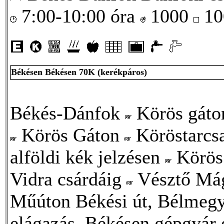
7:00-10:00 óra
1000
10
Békésen Békésen 70K (kerékpáros)
Békés-Dánfok
Körös gát
Körös Gáton
Köröstarcs
alföldi kék jelzésen
Körös
Vidra csárdáig
Vésztő Má
Műúton Békési út, Bélmegy
elágazás, Békésen gépgyár 