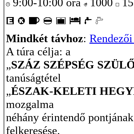
9:00-10:00 óra
1000
15
Mindkét távhoz
:
Rendezői 
A túra célja: a
„
SZÁZ SZÉPSÉG SZÜ
tanúságtétel
„
ÉSZAK-KELETI HEGY
mozgalma
néhány érintendő pontjának
felkeresése.