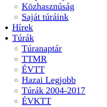
Közhasznúság
Saját túráink
Hírek
Túrák
Túranaptár
TTMR
ÉVTT
Hazai Legjobb
Túrák 2004-2017
ÉVKTT