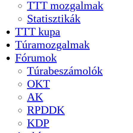
TTT mozgalmak
Statisztikák
TTT kupa
Túramozgalmak
Fórumok
Túrabeszámolók
OKT
AK
RPDDK
KDP