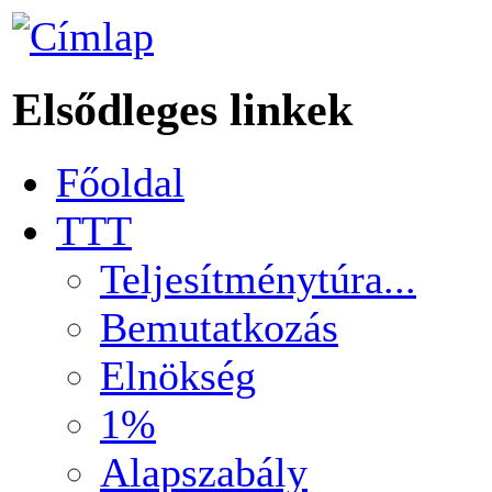
Elsődleges linkek
Főoldal
TTT
Teljesítménytúra...
Bemutatkozás
Elnökség
1%
Alapszabály