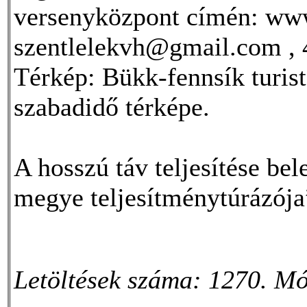
versenyközpont címén: www
szentlelekvh@gmail.com , 
Térkép: Bükk-fennsík turist
szabadidő térképe.
A hosszú táv teljesítése b
megye teljesítménytúrázója
Letöltések száma: 1270. Mó