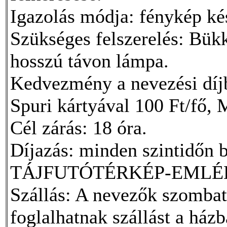
Igazolás módja: fénykép kész
Szükséges felszerelés: Bükk
hosszú távon lámpa.
Kedvezmény a nevezési dí
Spuri kártyával 100 Ft/fő, 
Cél zárás: 18 óra.
Díjazás: minden szintidőn be
TÁJFUTÓTÉRKÉP-EMLÉ
Szállás: A nevezők szomba
foglalhatnak szállást a házb